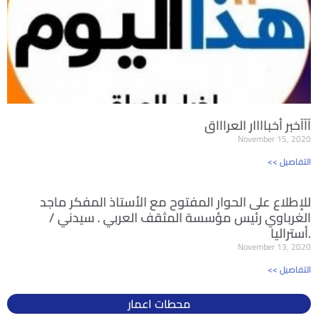
آآآخبر أخباااار العراااق
November 15, 2020
<< التفاصيل
للإطلاع على الحوار المفتوح مع الأستاذ المفكر ماجد
الغرباوي رئيس مؤسسة المثقف العربي . سيدني /
أستراليا.
November 13, 2020
<< التفاصيل
محطات اعمار