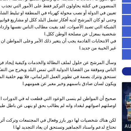
المنضوين في كتلتة يحاولون التركيز فقط على الأمور التي تجذ
تعيين في الدولة أو نصب محولة كهرباء في المنطقة او تبليط الشار
وحتى لو كان المرشح لديه أفكار تشمل البلد ككل او مشاريع قوانين
الشبكة التي تصيد الأصوات، لقد بقيت مطالب الناس نفسها وازداد
شخصية بمعزل عن مصلحة الوطن ككل.ا
في الانتخابات القادمة يجب أن يتغير ذلك الأمر وعلى المواطن ان
غير الخيبة من جديد.ا
وسأل المرشح عن حلول لملف البطالة والخدمات وكيفية إيجاد فر
الناس وموقفة من القضايا الدولية التي تمس البلد ويخرج من الت
تستحق وتترك بصمة في تطوير العمل البرلماني، فلا يهم خلفية المر
ويكون لسان صادق باسمهم وخير معبر عن همومهم.ا
صحيح أن المواطن لم ينسى الوعود التي قطعت له في الدورات الا
اوصلتهم اصواتهم لبغداد وانه لم يطالب بحق او ينهى عن باطل طيلة 
لكن هناك شخصيات لها دور بارز وفعال في المجتمعات وتركت أث
تحتاج لدعم واسناد الجماهير وتستحق ان يعاد التجديد لها.ا