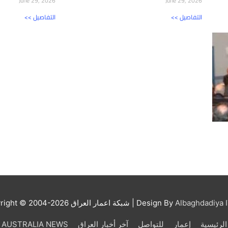
June 29, 2026
June 29, 2026
<< التفاصيل
<< التفاصيل
Albaghdadiya I
| Design By
شبكة اعمار العراق
right © 2004-2026
الرئيسية
إعمار
للتواصل
آخر أخبار العراق
AUSTRALIA NEWS