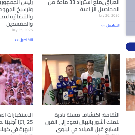
العراق يمنع استيراد 33 مادة من
رئيس الجمهوري
المحاصيل الزراعية
وترسيخ الجهود
والقضائية لمحا
July 26, 2026
والمفسدين
<< التفاصيل
July 26, 2026
<< التفاصيل
الثقافة: اكتشاف مسلة نادرة
الاستخبارات الع
للملك آشور بانيبال تعود إلى القرن
25 زائرًا أجنبي
السابع قبل الميلاد في نينوى
البهرة في كربلا