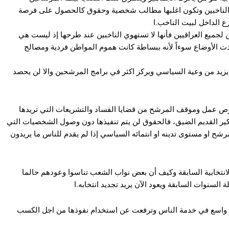
ب الناخبين وتكون اغلبها مطالب شخصية وحقوق كالحصول على فرصة
ع الداخل لبيت الناخب.ا
 لجميع العراقيين فأنها لا تستهوي الناخبين عند طرحها إذ ليست هي
ت الأوضاع سوءاً لأنه ببساطة كانت هموم المواطن فردية ومصالح
 يزيد من وعية السياسي ويركز اكثر في برامج المرشحين والا لن يحصد
ص عمل وموقف المرشح من قضايا الفساد والتشريعات التي تريدها
فكير القديم الضيق، فالحقوق لن يتم تنفيذها دون وصول الشخصيات التي
شح او مستوى تدينه او انتمائه السياسي إذا لم يقدم للناس ما يريدون
نتخابية السابقة وكيف أن بعض نواب الشعب تناسوا وعودهم حالما
السنوات السابقة ويعود الآن يريد تجديد انتخابه.ا
ر واسع في خدمة الناس وترفعت عن استخدام نفوذها من اجل الكسب