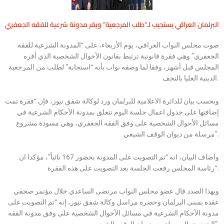
البرلمان العراقي يستجيب لـ”طلب المرجعية” ويقر مدونة شرعية للفقه الجعفري
صوت مجلس النواب العراقي، يوم الأربعاء، على “المدونة الشرعية للفقه
الجعفري” وهي فقرة قانونية ترتبط بقانون الأحوال الشخصية الذي أقره
المجلس قبل أشهر، وفقا لما وصفه نواب بأنه “استجابة” لطلب من المرجعية
الدينية العليا بالنجف.
وبحسب بيان للدائرة الاعلامية للبرلمان ورد لوكالة شفق نيوز، فإن “فقرة تمت
إضافتها على جدول اعمال جلسة اليوم تتعلق بمدونة الأحكام الشرعية في
مسائل الأحوال الشخصية على وفق الفقه الجعفري، وهي مسودة مشروع
مرسلة من ديوان الوقف الشيعي”.
واضاف البيان، انه “تم التصويت على المدونة بحضور 167 نائباً”، مؤكدا ان
“رئاسة المجلس رفعت الجلسة بعد التصويت على هذه الفقرة.
وبهذا الصدد قال عضو مجلس النواب مرتضى الساعدي خلال مؤتمر صحفي
عقده بمبنى البرلمان وحضره مراسل وكالة شفق نيوز، إنه “تم التصويت على
مدونة الأحكام الشرعية في مسائل الأحوال الشخصية على وفق مدونة الفقه
الجعفري المرسلة من ديوان الوقف الشيعي”.