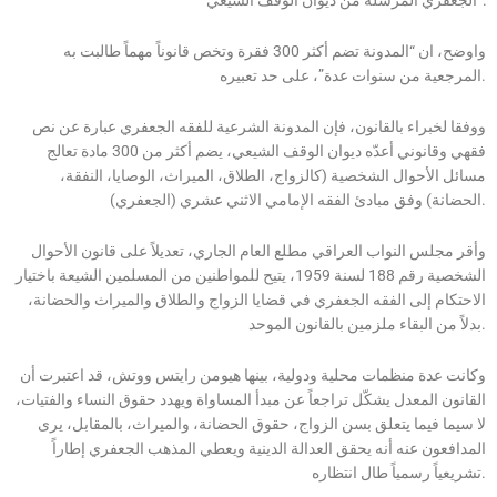
واوضح، ان “المدونة تضم أكثر 300 فقرة وتخص قانوناً مهماً طالبت به
المرجعية من سنوات عدة”، على حد تعبيره.
ووفقا لخبراء بالقانون، فإن المدونة الشرعية للفقه الجعفري عبارة عن نص
فقهي وقانوني أعدّه ديوان الوقف الشيعي، يضم أكثر من 300 مادة تعالج
مسائل الأحوال الشخصية (كالزواج، الطلاق، الميراث، الوصايا، النفقة،
الحضانة) وفق مبادئ الفقه الإمامي الاثني عشري (الجعفري).
وأقر مجلس النواب العراقي مطلع العام الجاري، تعديلاً على قانون الأحوال
الشخصية رقم 188 لسنة 1959، يتيح للمواطنين من المسلمين الشيعة باختيار
الاحتكام إلى الفقه الجعفري في قضايا الزواج والطلاق والميراث والحضانة،
بدلاً من البقاء ملزمين بالقانون الموحد.
وكانت عدة منظمات محلية ودولية، بينها هيومن رايتس ووتش، قد اعتبرت أن
القانون المعدل يشكّل تراجعاً عن مبدأ المساواة ويهدد حقوق النساء والفتيات،
لا سيما فيما يتعلق بسن الزواج، حقوق الحضانة، والميراث، بالمقابل، يرى
المدافعون عنه أنه يحقق العدالة الدينية ويعطي المذهب الجعفري إطاراً
تشريعياً رسمياً طال انتظاره.