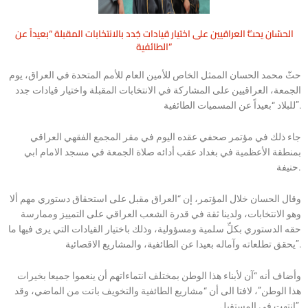
الحسّان يحثُّ العراقيين على اختيار قيادات جُدد بالانتخابات المقبلة “بعيداً عن
الطائفية”
حثّ محمد الحسان الممثل الخاص للأمين العام للأمم المتحدة في العراق، يوم
الجمعة، العراقيين على المشاركة في الانتخابات المقبلة واختيار قيادات جدد
للبلاد “بعيداً عن المسميات الطائفية”.
جاء ذلك في مؤتمر صحفي عقده اليوم في مقر المجمع الفقهي العراقي
بمنطقة الأعظمية في بغداد عقب أدائه صلاة الجمعة في مسجد الامام ابي
حنيفة.
وقال الحسان خلال المؤتمر، إن “العراق مقبل على استحقاق دستوري مهم ألا
وهو الانتخابات، ولدينا ثقة في قدرة الشعب العراقي على التمييز وممارسة
حقه الدستوري بكلِّ سلمية ومسؤولية، وذلك باختيار القيادات التي يرى فيها ما
يحقق تطلعاته وآماله بعيدا عن الطائفية، والمشاريع الاقصائية”.
وأضاف أنه “آن لأبناء هذا الوطن بمختلف انتماءاتهم أن ينعموا جميعا بخيرات
هذا الوطن”، لافتا الى أن “مشاريع الطائفية والتخويف باتت من الماضي، وقد
انتهت في المستقبل”.