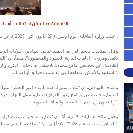
الداخلية تحدد أماكن لاحتفالات رأس السنة وتضبط 2.5 طن من الأل
أعلنت وزارة الداخلية، يوم الإثنين، ( 29 كانون الأول 2025 )، عن توجهها لتحديد أماكن خاصة ومعلنة للاحتفالات في بغداد والمحافظات.
وقال المتحدث باسم الوزارة، العقيد عباس البهادلي، للوكالة الرسم
بائعي ومروجي الألعاب النارية الخطرة والمحظورة”، مبيناً، أن “ال
القادمة، عن تخصيص أماكن محددة للاحتفال في جانبي الكرخ والر
السكنية والأماكن المغلقة التي قد تسبب حرائق أو إصابات”.
وأضاف البهادلي، أن “ملف استيراد هذه المواد (غير الخطرة منها) 
استمارة خاصة عبر برنامج (عين العراق) لتنظيم عمل التجار، حيث 
وبالتعاون مع الجهات المعنية والمنافذ الحدودية”.
وحول نتائج العمليات الأمنية، أكد أن “مفارز الداخلية ضبطت قرا
العراق منذ بداية عام 2025″، لافتاً إلى، أن “محافظة المثنى سجلت، يوم أمس، أعلى إحصائية في ضبط هذه المواد”.