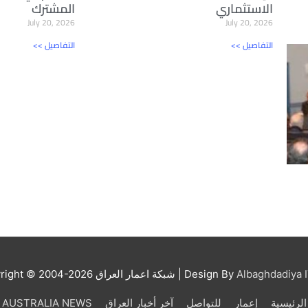
الاستثماري
المشترك
July 20, 2026
July 20, 2026
<< التفاصيل
<< التفاصيل
Albaghdadiya I
| Design By
شبكة اعمار العراق
right © 2004-2026
الرئيسية
إعمار
للتواصل
آخر أخبار العراق
AUSTRALIA NEWS