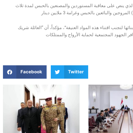
ع البهادلي، أن “الوزارة تعمل وفق القانون رقم 3 لسنة 2013، الذي ينص على معاقبة المستوردين والمصنعين بالحبس لمدة ثلاث
ائها لتجنب اقتناء هذه المواد العنيفة”، مؤكداً، أن “العائلة شريك
Facebook
Twitter