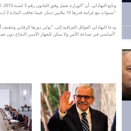
وتاب
سنوات مع غرامة قدرها 10 ملايين دينار، فيما تعاقب المادة 2 (ب) المروجين والبائعين بالحبس وغرامة 3 ملايين دينار”.
ودعا البهادلي العوائل العراقية إلى، “تولي دورها الرقابي وتثقيف أبن
أساسي في صناعة الأمن ولا يمكن للجهاز الأمني النجاح دون تضافر الجهود المجتمعية لحماية الأرواح والممتلكات”.