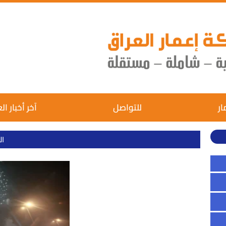
ار
للتواصل
آخر أخبار ال
ال