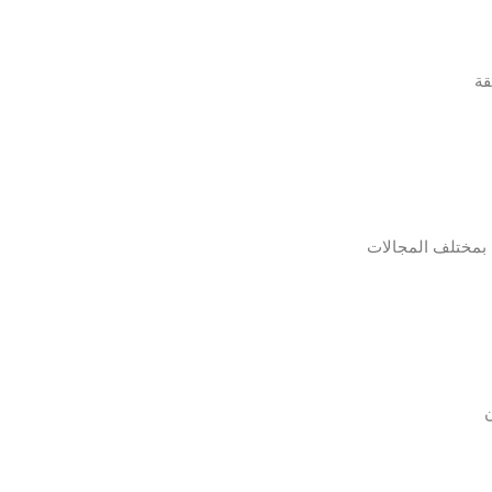
قة
ية بمختلف المجالات
ن