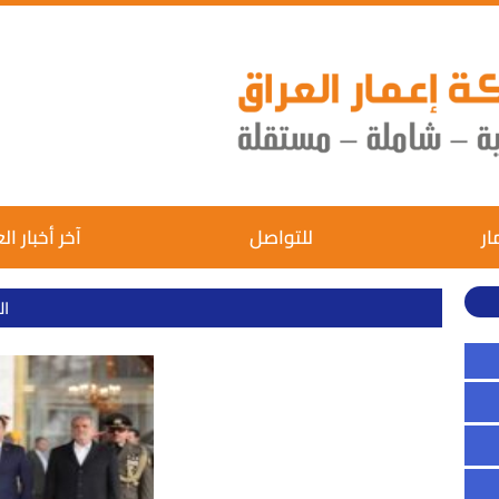
ار
للتواصل
آخر أخبار ال
ال