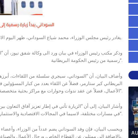
السوداني يبدأ زيارة رسمية إلى 
يغادر رئيس مجلس الوزراء، محمد شياع السوداني، ظهر اليوم الاثنين، إلى بريطانيا في زيارة رسمية برفقة وفد رفيع المستوى.
وذكر مكتب رئيس الوزراء في بيان ورد الى وكالة شفق نيوز، أن “السو
رسمية من رئيس الحكومة البريطانية”.
وأضاف البيان، أن “السوداني، سيجري سلسلة من اللقاءات، أبرزها ا
البريطاني كير ستارمر، فضلاً عن اللقاء بعدد من كبار المسؤولين
الأعمال، فضلاً عن عقد ندوات وحوارات مع مراكز بحثية متخصصة”.
وأشار البيان، إلى أن “الزيارة تأتي في إطار تعزيز آفاق التعاون 
في مسارات مختلفة، لاسيما في المجالات الاقتصادية والاستثمارية والأمنية”.
وبحسب البيان، فإن وفد السوداني يضم عدداً من الوزراء، وأعضاء
بالإضافة إلى ممثلين عن القطاع الخاص، ورجال الأعمال والصناعيين المتخصصين في مختلف القطاعات الاقتصادية.