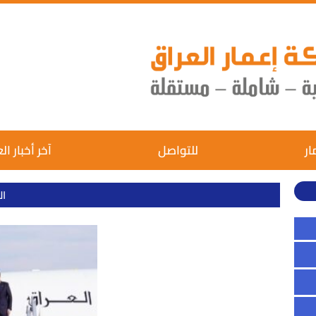
ار
للتواصل
آخر أخبار ال
ال