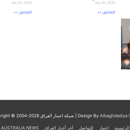
July 20, 2026
July 20, 2026
<< التفاصيل
<< التفاصيل
Albaghdadiya I
| Design By
شبكة اعمار العراق
right © 2004-2026
الرئيسية
إعمار
للتواصل
آخر أخبار العراق
AUSTRALIA NEWS