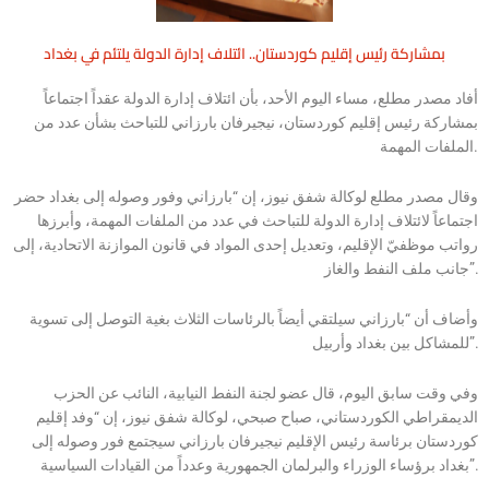
بمشاركة رئيس إقليم كوردستان.. ائتلاف إدارة الدولة يلتئم في بغداد
أفاد مصدر مطلع، مساء اليوم الأحد، بأن ائتلاف إدارة الدولة عقداً اجتماعاً
بمشاركة رئيس إقليم كوردستان، نيجيرفان بارزاني للتباحث بشأن عدد من
الملفات المهمة.
وقال مصدر مطلع لوكالة شفق نيوز، إن “بارزاني وفور وصوله إلى بغداد حضر
اجتماعاً لائتلاف إدارة الدولة للتباحث في عدد من الملفات المهمة، وأبرزها
رواتب موظفيّ الإقليم، وتعديل إحدى المواد في قانون الموازنة الاتحادية، إلى
جانب ملف النفط والغاز”.
وأضاف أن “بارزاني سيلتقي أيضاً بالرئاسات الثلاث بغية التوصل إلى تسوية
للمشاكل بين بغداد وأربيل”.
وفي وقت سابق اليوم، قال عضو لجنة النفط النيابية، النائب عن الحزب
الديمقراطي الكوردستاني، صباح صبحي، لوكالة شفق نيوز، إن “وفد إقليم
كوردستان برئاسة رئيس الإقليم نيجيرفان بارزاني سيجتمع فور وصوله إلى
بغداد برؤساء الوزراء والبرلمان الجمهورية وعدداً من القيادات السياسية”.