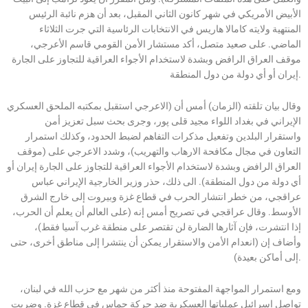
الأبيض الأمريكي في شهر كانون الثاني المقبل، بعد أن هزم نائبة الرئيس
المنتهية ولايته كامالا هاريس في الانتخابات الرئاسية التي جرت الثلاثاء
الماضي. على صعيد متصل، أكد مستشار الأمن القومي قاسم الأعرجي،
موقف العراق الرافض وبشدة لاستخدام الأجواء العراقية للتجاوز على الجارة
إيران أو أي دولة من دول المنطقة.
وقال بيان تلقته (الزمان) أمس أن (الاعرجي استقبل بمكتبه الملحق العسكري
الإيراني في بغداد اللواء مجيد قلى پور، وجرى بحث سبل تعزيز أمن
واستقرار البلدين وتفعيل مذكرات التفاهم لضبط الحدود، وكذلك استمرار
التعاون في مجال مكافحة الارهاب والتهريب)، وشدد الاعرجي على (موقف
العراق الرافض وبشدة لاستخدام الأجواء العراقية للتجاوز على الجارة إيران أو
أي دولة من دول المنطقة). الى ذلك، حذر وزير الخارجية الإيراني عباس
عراقجي، من خطر انتشار الحرب في قطاع غزة وبيروت إلى خارج الشرق
الأوسط. وقال عراقجي في تصريح أمس إنه (على العالم أن يعلم أن الحرب،
إذا انتشرت، فإن آثارها الضارة لن تقتصر على منطقة غرب آسيا فقط)،
وأضاف إن (انعدام الأمن والاستقرار يمكن أن ينتشرا إلى مناطق أخرى، حتى
إلى أماكن بعيدة).
ومع استمرار المواجهة المفتوحة منذ أكثر من شهر مع حزب الله في لبنان،
تواصل إسرائيل عملياتها العسكرية ضد حركة حماس في قطاع غزة. وضربت