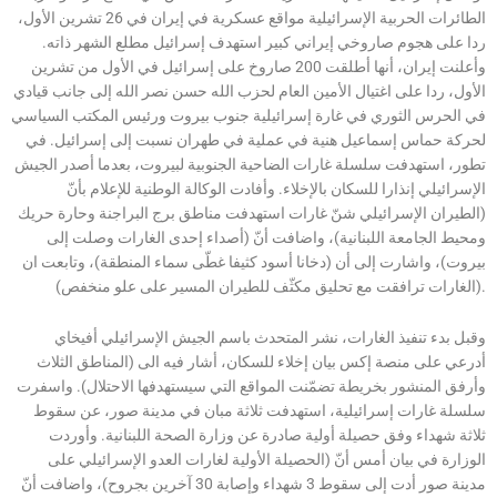
الطائرات الحربية الإسرائيلية مواقع عسكرية في إيران في 26 تشرين الأول،
ردا على هجوم صاروخي إيراني كبير استهدف إسرائيل مطلع الشهر ذاته.
وأعلنت إيران، أنها أطلقت 200 صاروخ على إسرائيل في الأول من تشرين
الأول، ردا على اغتيال الأمين العام لحزب الله حسن نصر الله إلى جانب قيادي
في الحرس الثوري في غارة إسرائيلية جنوب بيروت ورئيس المكتب السياسي
لحركة حماس إسماعيل هنية في عملية في طهران نسبت إلى إسرائيل. في
تطور، استهدفت سلسلة غارات الضاحية الجنوبية لبيروت، بعدما أصدر الجيش
الإسرائيلي إنذارا للسكان بالإخلاء. وأفادت الوكالة الوطنية للإعلام بأنّ
(الطيران الإسرائيلي شنّ غارات استهدفت مناطق برج البراجنة وحارة حريك
ومحيط الجامعة اللبنانية)، واضافت أنّ (أصداء إحدى الغارات وصلت إلى
بيروت)، واشارت إلى أن (دخانا أسود كثيفا غطّى سماء المنطقة)، وتابعت ان
(الغارات ترافقت مع تحليق مكثّف للطيران المسير على علو منخفص).
وقبل بدء تنفيذ الغارات، نشر المتحدث باسم الجيش الإسرائيلي أفيخاي
أدرعي على منصة إكس بيان إخلاء للسكان، أشار فيه الى (المناطق الثلاث
وأرفق المنشور بخريطة تضمّنت المواقع التي سيستهدفها الاحتلال). واسفرت
سلسلة غارات إسرائيلية، استهدفت ثلاثة مبان في مدينة صور، عن سقوط
ثلاثة شهداء وفق حصيلة أولية صادرة عن وزارة الصحة اللبنانية. وأوردت
الوزارة في بيان أمس أنّ (الحصيلة الأولية لغارات العدو الإسرائيلي على
مدينة صور أدت إلى سقوط 3 شهداء وإصابة 30 آخرين بجروح)، واضافت أنّ