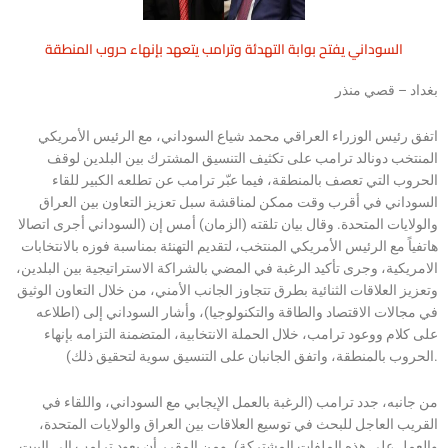
السوداني يفتح بوابة التهدئة وترامب يتعهد بإنهاء حروب المنطقة
بغداد – قصي منذر
اتفق رئيس الوزراء العراقي محمد شياع السوداني، مع الرئيس الأمريكي
المنتخب دونالد ترامب على تكثيف التنسيق المشترك بين البلدين لوقف
الحروب التي تعصف بالمنطقة، فيما عبّر ترامب عن تطلعه الكبير للقاء
السوداني في أقرب وقت ممكن لمناقشة سبل تعزيز التعاون بين العراق
والولايات المتحدة. وقال بيان تلقته (الزمان) أمس إن (السوداني أجرى اتصالا
هاتفياً مع الرئيس الأمريكي المنتخب، لتقديم التهنئة بمناسبة فوزه بالانتخابات
الامريكية، وجرى تأكيد الرغبة في المضي بالشراكة الاستراتيجية بين البلدين،
وتعزيز العلاقات الثنائية بطرق تتجاوز الجانب الأمني، من خلال التعاون الوثيق
في مجالات الاقتصاد والطاقة والتكنولوجيا)، وأشار السوداني إلى (اطلاعه
على كلام ووعود ترامب، خلال الحملة الانتخابية، المتضمنة التزامه بإنهاء
الحروب بالمنطقة، واتفق الجانبان على التنسيق سوية لتحقيق ذلك).
من جانبه، جدد ترامب (الرغبة بالعمل الإيجابي مع السوداني، واللقاء في
القريب العاجل للبحث في توسيع العلاقات بين العراق والولايات المتحدة،
والعمل على هذه الملفات المشتركة). ومن المقرر أن يعود ترامب إلى البيت