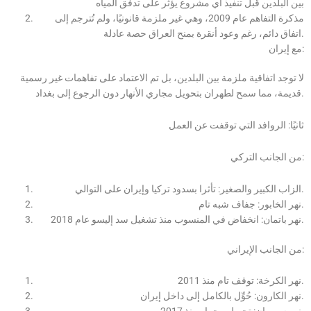
بين البلدين قبل تنفيذ أي مشروع يؤثر على تدفق المياه
مذكرة التفاهم عام 2009، وهي غير ملزمة قانونيًا، ولم تُترجم إلى
اتفاق دائم، رغم وعود أنقرة بمنح العراق حصة عادلة.
مع إيران:
لا توجد اتفاقية ملزمة بين البلدين، بل تم الاعتماد على تفاهمات غير رسمية
قديمة، مما سمح لطهران بتحويل مجاري الأنهار دون الرجوع إلى بغداد.
ثانيًا: الروافد التي توقفت عن العمل
من الجانب التركي:
الزاب الكبير والصغير: تأثرا بسدود تركيا وإيران على التوالي.
نهر الخابور: جفاف شبه تام.
نهر باتمان: انخفاض في المنسوب منذ تشغيل سد إليسو عام 2018.
من الجانب الإيراني:
نهر الكرخة: توقف تام منذ 2011.
نهر الكارون: حُوِّل بالكامل إلى داخل إيران.