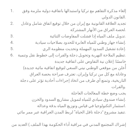
إلغاء مذكرة التفاهم مع تركيا واستبدالها باتفاقية دولية ملزمة وفق
القانون الدولي.
تجديد العلاقة القانونية مع إيران من خلال توقيع اتفاق شامل وعادل
لحصة العراق من الأنهار المشتركة.
تدويل ملف المياه إذا فشلت المفاوضات الثنائية.
إنشاء جهاز وطني للمياه العابرة للحدود بصلاحيات سيادية.
إعادة تشغيل السدود المهملة وتحديث منظومة الري.
تنظيم الملاحة النهرية وتحويل دجلة والفرات إلى خطوط نقل وتنمية.
خامسًا: إعلان نية التفاوض على اتفاقية جديدة
(أُعلن من موقعي الوطني نيتي السعي لتوقيع اتفاقية مائية جديدة
وعادلة مع كل من تركيا وإيران، تعترف صراحة بحصة العراق
التاريخية، وتمنع أي طرف من اتخاذ إجراءات أحادية تؤثر على دجلة
والفرات.
يجب وضع خطة المعالجات العاجلة
إنشاء صندوق سيادي للمياه لتمويل مشاريع السدود والخزن.
استثمار التكنولوجيا في قياس وتوزيع المياه بدقة وعدالة.
تنفيذ مشروع “دجلة ناقل الحياة” لربط المدن العراقية عبر ممر مائي.
إشراك المجتمع المدني في مراقبة أداء الحكومة بهذا الملف.) العديد من