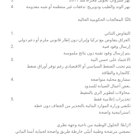
نهر سيروان: تحويل مجراه منذ 2017.
نهر الوند والطيب ودويريج: تدفقات غير منتظمة أو شبه معدومة.
ثالثًا: المعالجات الحكومية الحالية
التفاوض الثنائي:
العراق يتفاوض مع تركيا وإيران دون إطار قانوني ملزم أو دعم دولي.
إرسال وفود فنية:
يتم إرسال وفود تقنية دون نتائج ملموسة.
الاعتماد على حسن النية:
يتم تجنب الضغط السياسي أو الاقتصادي رغم توفر أوراق ضغط
كالتجارة والطاقة.
مشاريع محلية متواضعة:
بعض أعمال الصيانة للسدود.
محاولات لتطوير الري بالتنقيط.
تحذيرات إعلامية فقط:
تكتفي وزارة الموارد المائية بالتحذير من الجفاف دون خطة
استراتيجية واضحة.
رابعًا: الحلول الوطنية من ناحية وجهة نظري!!
بصفتي مرشحة وطنية أتبنّى خارطة طريق واضحة لحماية أمننا المائي: