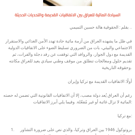
السيادة المائية للعراق بين الاتفاقيات القديمة والتحديات الحديثة
بقلم : الحقوقية هالة حسين التميمي ..
في ظل ما يشهده العراق من أزمة مائية حادة تهدد الأمن الغذائي والاستقرار
الاجتماعي والبيئي، بات من الضروري تسليط الضوء على الاتفاقيات الدولية
القديمة مع دول الجوار، والروافد التي توقفت عن رفد دجلة والفرات، ثم
تقديم حلول ومعالجات تنطلق من موقف وطني سيادي يعيد للعراق مكانته
وحقوقه التاريخية.
أولًا: الاتفاقيات القديمة مع تركيا وإيران
رغم أن العراق يُعد دولة مصب، إلا أن الاتفاقيات القانونية التي تضمن له حصته
المائية لا تزال غائبة أو غير مُفعّلة. وفيما يلي أبرز الاتفاقيات:
مع تركيا:
بروتوكول 1946 بين العراق وتركيا، والذي نص على ضرورة التشاور