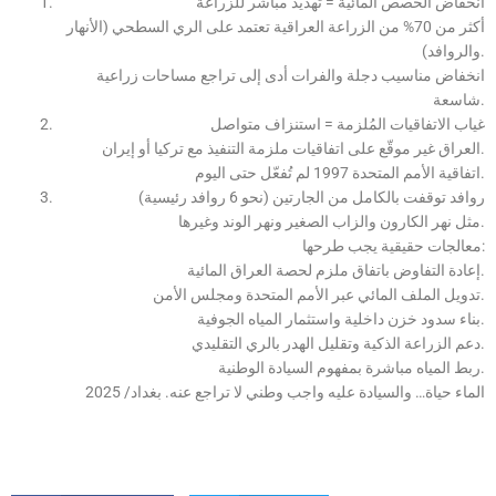
انخفاض الحصص المائية = تهديد مباشر للزراعة
أكثر من 70% من الزراعة العراقية تعتمد على الري السطحي (الأنهار
والروافد).
انخفاض مناسيب دجلة والفرات أدى إلى تراجع مساحات زراعية
شاسعة.
غياب الاتفاقيات المُلزمة = استنزاف متواصل
العراق غير موقّع على اتفاقيات ملزمة التنفيذ مع تركيا أو إيران.
اتفاقية الأمم المتحدة 1997 لم تُفعّل حتى اليوم.
روافد توقفت بالكامل من الجارتين (نحو 6 روافد رئيسية)
مثل نهر الكارون والزاب الصغير ونهر الوند وغيرها.
معالجات حقيقية يجب طرحها:
إعادة التفاوض باتفاق ملزم لحصة العراق المائية.
تدويل الملف المائي عبر الأمم المتحدة ومجلس الأمن.
بناء سدود خزن داخلية واستثمار المياه الجوفية.
دعم الزراعة الذكية وتقليل الهدر بالري التقليدي.
ربط المياه مباشرة بمفهوم السيادة الوطنية.
الماء حياة… والسيادة عليه واجب وطني لا تراجع عنه. بغداد/ 2025