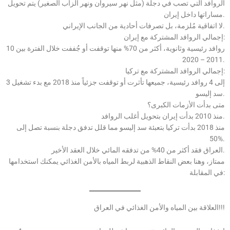
الروافد التي تصب في دجلة (مثل نهر سيروان ونهر الزاب الصغير) يتم تحويل
مساراتها داخل إيران.
لا اتفاقية مُلزمة، بل تصرفات أحادية من الجانب الإيراني.
إجمالي الروافد المشتركة مع إيران:
10 روافد رئيسية وثانوية، أكثر من 70% منها توقفت أو جُففت خلال الفترة بين
2011 – 2020.
إجمالي الروافد المشتركة مع تركيا:
3 إلى 4 روافد رئيسية، جميعها تأثرت أو توقفت جزئياً منذ 2018 مع بدء تشغيل
سد إليسو.
متى بدأت الأزمات الكبرى؟
منذ 2010 بدأت إيران بتحويل أغلب الروافد.
منذ 2018 بدأت تركيا بتعبئة سد إليسو مما قلل تدفق دجلة بنسبة تصل إلى
50%.
العراق فقد أكثر من 40% من تدفقه المائي خلال العقد الأخير.
ممتاز، وهنا بعض النقاط الذهبية لربط المياه بالأمن الغذائي يمكنك استخدامها
في المقابلة:
العلاقة بين المياه والأمن الغذائي في العراق!!!