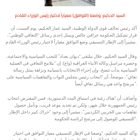
السيد الحكيم: وضعنا (التوافق) معياراً لاختيار رئيس الوزراء القادم
أكد رئيس تحالف قوى الدولة الوطنية، السيد عمار الحكيم، يوم السبت، أن
قرار تشكيل الحكومة عراقي خالص ويمثل إحدى رسائل “التعافي الوطني”،
مشيراً إلى الإطار التنسيقي وضع التوافق معياراً لاختيار رئيس الوزراء القادم.
وقال السيد الحكيم، خلال ملتقى “ديوان بغداد” للنخب السياسية والاجتماعية،
وحضره مراسل وكالة الأنباء العراقية (واع): إن “ملامح التعافي في العملية
السياسية بدأت تتضح، وإن إجراء الانتخابات بانسيابية ونزاهة يمثل رسالة
تعافٍ”، موضحاً، أن “انتخاب رئيس مجلس النواب والتفاهمات السياسية على
مرشح واحد هي رسائل تعافٍ أيضاً”.
وأضاف، أن “هناك رغبة في استباق المدد الدستورية، فمن المفترض انتخاب
رئيس الجمهورية خلال شهر، ولكن تم تحديد موعد قريب، ونأمل حصول
تفاهمات بين الحزبين الكرديين”، مشيراً إلى وجود “حراك كبير داخل الإطار
التنسيقي للوصول إلى مرشح لرئاسة الحكومة”.
وأكد السيد الحكيم، “وضعنا في الإطار التنسيقي معيار التوافق في اختيار
رئيس الوزراء”، لافتاً إلى، أن “الإطار فتح أبوابه لمرشحي رئاسة الحكومة،