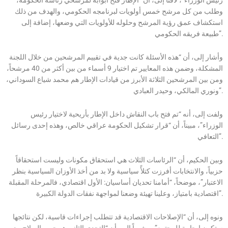
وطلب من كل مرشح خمس أولويات لبرنامجه الحكومي، والهدف من ذلك
استكشاف عمق رؤية المرشح وحلوله للأولويات التي وضعها، إضافة إلى
طبيعة فريقه الحكومي”.
وأشار إلى، أن “هذه الأسئلة كانت جدية في تقييم المرشحين من خلال اللجنة
المشكلة، وضمن هذه المعايير تم اختيار 9 أسماء من بين أكثر من 40 مرشحاً،
ومن بين المرشحين الثلاثة الأبرز من قيادات الإطار هم محمد شياع السوداني،
ونوري المالكي، وحيدر العبادي”.
ولفت إلى، أنه “تم فتح باب النقاش داخل الإطار بأريحية لاختيار رئيس
الوزراء”، مبيناً، أن “قرار تشكيل الحكومة عراقي خالص، وهذه إحدى رسائل
التعافي”.
وبين الحكيم، أن “الرئاسات الثلاث هي استحقاق مكونات وليست استحقاقاً
حزبياً، والانتخابات أفرزت كتلأً سياسية ولا بد من أخذ الأوزان السياسية بنظر
الاعتبار”، موضحاً، “أمامنا تحديان أساسيان: الأول اقتصادي، فالمرحلة المقبلة
اقتصادية بامتياز، وعلينا تهيئة وضعنا لمواجهة نفقات الدولة الكبيرة”.
ونوه إلى، أن “الإصلاحات الاقتصادية قد تتطلب إجراءات قاسية، لكن نتائجها
ستكون إيجابية للمجتمع”، مشيراً إلى، أن “التحدي الثاني هو حصر السلاح بيد