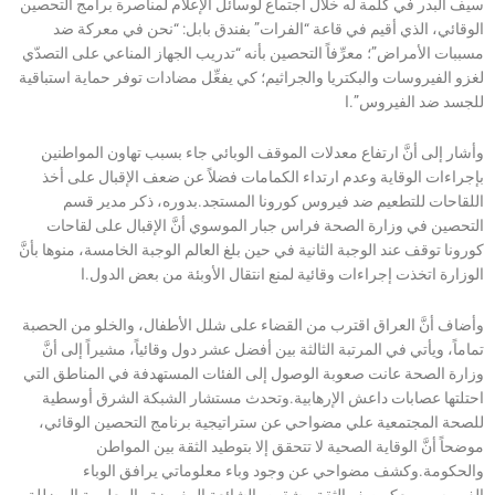
سيف البدر في كلمة له خلال اجتماع لوسائل الإعلام لمناصرة برامج التحصين
الوقائي، الذي أقيم في قاعة “الفرات” بفندق بابل: “نحن في معركة ضد
مسببات الأمراض”؛ معرِّفاً التحصين بأنه “تدريب الجهاز المناعي على التصدّي
لغزو الفيروسات والبكتريا والجراثيم؛ كي يفعِّل مضادات توفر حماية استباقية
للجسد ضد الفيروس”.ا
وأشار إلى أنَّ ارتفاع معدلات الموقف الوبائي جاء بسبب تهاون المواطنين
بإجراءات الوقاية وعدم ارتداء الكمامات فضلاً عن ضعف الإقبال على أخذ
اللقاحات للتطعيم ضد فيروس كورونا المستجد.بدوره، ذكر مدير قسم
التحصين في وزارة الصحة فراس جبار الموسوي أنَّ الإقبال على لقاحات
كورونا توقف عند الوجبة الثانية في حين بلغ العالم الوجبة الخامسة، منوها بأنَّ
الوزارة اتخذت إجراءات وقائية لمنع انتقال الأوبئة من بعض الدول.ا
وأضاف أنَّ العراق اقترب من القضاء على شلل الأطفال، والخلو من الحصبة
تماماً، ويأتي في المرتبة الثالثة بين أفضل عشر دول وقائياً، مشيراً إلى أنَّ
وزارة الصحة عانت صعوبة الوصول إلى الفئات المستهدفة في المناطق التي
احتلتها عصابات داعش الإرهابية.وتحدث مستشار الشبكة الشرق أوسطية
للصحة المجتمعية علي مضواحي عن ستراتيجية برنامج التحصين الوقائي،
موضحاً أنَّ الوقاية الصحية لا تتحقق إلا بتوطيد الثقة بين المواطن
والحكومة.وكشف مضواحي عن وجود وباء معلوماتي يرافق الوباء
الفيروسي، يعكر صفو الثقة، بشقين، الشائعة المغرضة والمعلومة المضللة