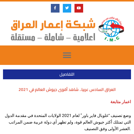
Skip
F
T
Y
a
w
o
to
c
i
u
e
t
t
content
b
t
u
o
e
b
o
r
e
k
-
f
التفاصيل
العراق السادس عربيا.. شاهد أقوى جيوش العالم في 2021
اعمار متابعة
وضع تصنيف “غلوبال فاير باور” لعام 2021 الولايات المتحدة في مقدمة الدول
التي تمتلك أكثر جيوش العالم قوة، ولم تظهر أي دولة عربية ضمن المراتب
العشر الأولى وفق التصنيف.