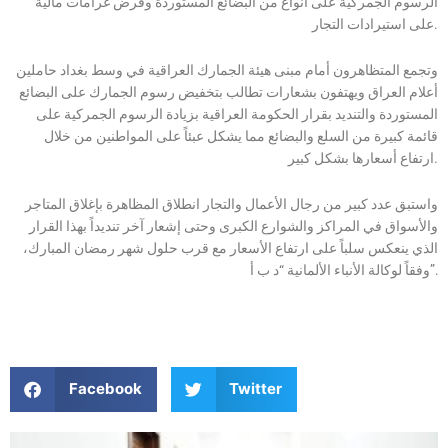
الرسوم الجمركية على أنواع من البضائع المستوردة وفرض غرامات مالية
على استيرادات التجار.
وتجمع المتظاهرون أمام مبنى هيئة الجمارك العراقية في وسط بغداد حاملين
أعلام العراق ويهتفون بشعارات تطالب بتخفيض رسوم الجمارك على البضائع
المستوردة والتنديد بقرار الحكومة العراقية بزيادة الرسوم الجمركية على
قائمة كبيرة من السلع والبضائع مما يشكل عبئاً على المواطنين من خلال
ارتفاع أسعارها بشكل كبير.
واستبق عدد كبير من رجال الأعمال والتجار انطلاق المظاهرة بإغلاق المتاجر
والأسواق في المراكز والشوارع الكبرى وحتى إشعار آخر تنديداً بهذا القرار
الذي ينعكس سلباً على ارتفاع الأسعار مع قرب حلول شهر رمضان المبارك،
وفقاً لوكالة الأنباء الألمانية “د ب أ”.
Facebook
Twitter