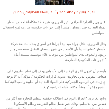
العراق يعلن عن خطة لخفض أسعار السلع الغذائية في رمضان
أعلن وزير التجارة العراقي، أثير الغريري، عن خطة متكاملة لخفض أسعار
المواد الغذائية في رمضان، مشيراً إلى إجراءات حكومية صارمة لمنع استغلال
المواطنين.
وقال الغريري، خلال جولة ميدانية أجراها في أسواق بغداد لمتابعة حركة
الأسعار: “نعلنها تحدياً بأن الأسعار في شهر رمضان المقبل ستنخفض ولن
ترتفع، والتخوف لدى المواطنين من موجات غلاء موسمية سيتبدد أمام
الإجراءات الحكومية الصارمة”.
وأوضح أن “نزول الفرق الرقابية إلى الأسواق يهدف إلى قطع الطريق على
ضعاف النفوس الذين يحاولون تشويه قرارات الحكومة”، مؤكداً أنه “لا توجد
أي زيادة في الرسوم الجمركية على المواد الغذائية أو الطبية والصيدلانية كما
أُشيع مؤخراً”، وفقاً لوكالة الأنباء العراقية “واع”.
وتابع الغريري: “العراق اليوم في انطلاقة حقيقية لتنظيم التجارة بعد أكثر من
عقدين من اللاتنظيم، وذلك عبر تفعيل نظام التعريفة ونظام الأسيكودا
المتطور، الذي سيضع حداً للفواتير الوهمية، وعمليات تهريب الأموال، والتلاعب