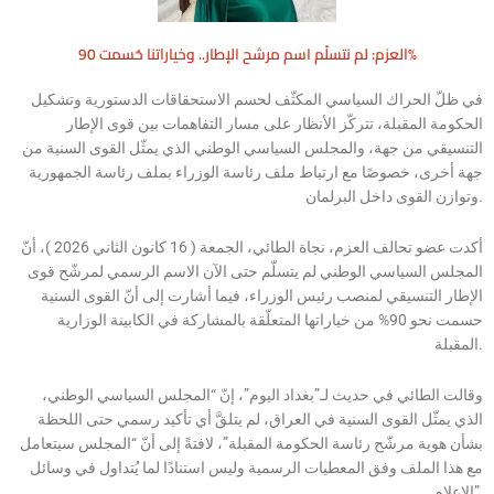
العزم: لم نتسلّم اسم مرشح الإطار.. وخياراتنا حُسمت 90%
في ظلّ الحراك السياسي المكثّف لحسم الاستحقاقات الدستورية وتشكيل
الحكومة المقبلة، تتركّز الأنظار على مسار التفاهمات بين قوى الإطار
التنسيقي من جهة، والمجلس السياسي الوطني الذي يمثّل القوى السنية من
جهة أخرى، خصوصًا مع ارتباط ملف رئاسة الوزراء بملف رئاسة الجمهورية
وتوازن القوى داخل البرلمان.
أكدت عضو تحالف العزم، نجاة الطائي، الجمعة ( 16 كانون الثاني 2026 )، أنّ
المجلس السياسي الوطني لم يتسلّم حتى الآن الاسم الرسمي لمرشّح قوى
الإطار التنسيقي لمنصب رئيس الوزراء، فيما أشارت إلى أنّ القوى السنية
حسمت نحو 90% من خياراتها المتعلّقة بالمشاركة في الكابينة الوزارية
المقبلة.
وقالت الطائي في حديث لـ”بغداد اليوم”، إنّ “المجلس السياسي الوطني،
الذي يمثّل القوى السنية في العراق، لم يتلقَّ أي تأكيد رسمي حتى اللحظة
بشأن هوية مرشّح رئاسة الحكومة المقبلة”، لافتةً إلى أنّ “المجلس سيتعامل
مع هذا الملف وفق المعطيات الرسمية وليس استنادًا لما يُتداول في وسائل
الإعلام”.