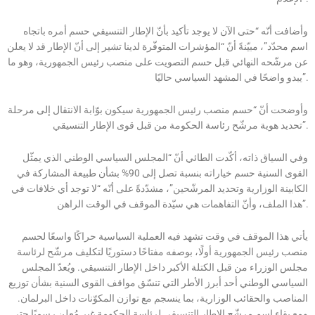
وأضافت أنّه “حتى الآن لا يوجد تأكيد بأنّ الإطار التنسيقي حسم أمره باتجاه
اسم محدّد”، مبيّنةً أنّ “المؤشرات المتوفّرة لدينا تشير إلى أنّ الإطار قد لا يعلن
عن مرشّحه النهائي قبل حسم التصويت على منصب رئيس الجمهورية، وهو ما
يبدو واضحًا في المشهد السياسي حاليًا”.
وأوضحت أنّ “حسم منصب رئيس الجمهورية سيكون بوّابة الانتقال إلى مرحلة
تحديد هوية مرشّح رئاسة الحكومة من قبل قوى الإطار التنسيقي”.
وفي السياق ذاته، أكّدت الطائي أنّ “المجلس السياسي الوطني الذي يمثّل
القوى السنية حسم خياراته بنسبة تصل إلى 90% بشأن طبيعة المشاركة في
الكابينة الوزارية وتحديد المرشّحين”، مشدّدةً على أنّه “لا توجد أي خلافات في
هذا الملف، وأنّ التفاهمات هي سيّدة الموقف في الوقت الراهن”.
يأتي هذا الموقف في وقت تشهد فيه العملية السياسية حراكًا واسعًا لحسم
منصب رئيس الجمهورية أولًا، بوصفه مفتاحًا دستوريًا لتكليف مرشّح لرئاسة
مجلس الوزراء من قبل الكتلة الأكبر داخل الإطار التنسيقي. ويُعدّ المجلس
السياسي الوطني أحد أبرز الأطر التي تنسّق مواقف القوى السنية بشأن توزيع
المناصب والحقائب الوزارية، بما ينسجم مع توازن المكوّنات داخل البرلمان.
ومع بقاء اسم مرشّح الإطار التنسيقي لرئاسة الحكومة غير مُعلن رسميًا حتى