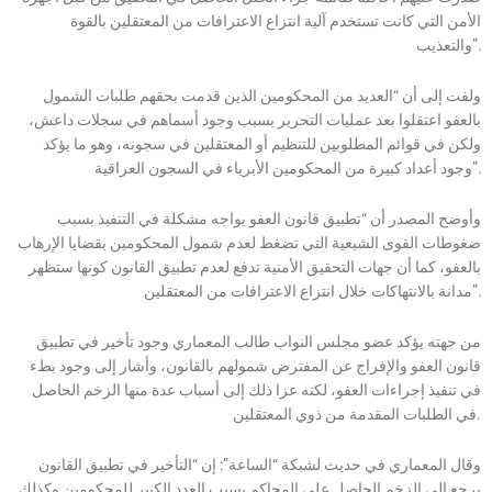
الأمن التي كانت تستخدم آلية انتزاع الاعترافات من المعتقلين بالقوة
والتعذيب”.
ولفت إلى أن “العديد من المحكومين الذين قدمت بحقهم طلبات الشمول
بالعفو اعتقلوا بعد عمليات التحرير بسبب وجود أسماهم في سجلات داعش،
ولكن في قوائم المطلوبين للتنظيم أو المعتقلين في سجونه، وهو ما يؤكد
وجود أعداد كبيرة من المحكومين الأبرياء في السجون العراقية”.
وأوضح المصدر أن “تطبيق قانون العفو يواجه مشكلة في التنفيذ بسبب
ضغوطات القوى الشيعية التي تضغط لعدم شمول المحكومين بقضايا الإرهاب
بالعفو، كما أن جهات التحقيق الأمنية تدفع لعدم تطبيق القانون كونها ستظهر
مدانة بالانتهاكات خلال انتزاع الاعترافات من المعتقلين”.
من جهته يؤكد عضو مجلس النواب طالب المعماري وجود تأخير في تطبيق
قانون العفو والإفراج عن المفترض شمولهم بالقانون، وأشار إلى وجود بطء
في تنفيذ إجراءات العفو، لكنه عزا ذلك إلى أسباب عدة منها الزخم الحاصل
في الطلبات المقدمة من ذوي المعتقلين.
وقال المعماري في حديث لشبكة “الساعة”: إن “التأخير في تطبيق القانون
يرجع إلى الزخم الحاصل على المحاكم بسبب العدد الكبير للمحكومين وكذلك