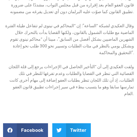
قانون العفو العام بعد إقراره من قبل مجلس النواب، مشددًا على ضرورة
تطبيق القانون كما صوّت عليه البرلمان دون أي تعديل يفرغه من مضمونه.
وقال العكيدي لشبكة “الساعة”: إن “المحاكم في نينوى لم تتفاعل طيلة الفترة
الماضية مع طلبات الشمول بالقانون، ولكنها القضايا بدأت بالتحرك خلال
الشهرين الماضيين بشكل أفضل من السابق”، مبينا أن “محاكم نينوى تقوم
وبشكل يومي بالنظر في مئات الطلبات وتسيير نحو 300 طلب نحو إعادة
التحقيق والمحاكمة”.
ولفت العكيدي إلى أن “التأخير الحاصل في الإجراءات يرجع إلى قلة اللجان
القضائية التي تنظر في القضايا والطلبات وعدم تفرغها للنظر في تلك
الطلبات، إذ أن تلك اللجان تنظر بطلبات العفو إضافة إلى مهام أخرى كانت
تمارسها سابقا وهو ما يتسبب ببطء في سير إجراءات تطبيق قانون العفو
العام.
Facebook
Twitter