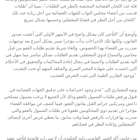
قلة عدد اللجان القضائية المختصة بالنظر في الطلبات”، مبينا أن “طلبات
قدمت من أعضاء مجلس النواب للجهات القضائية من أجل زيادة عدد تلك
اللجان من أجل النظر في قضايا المعتقلين وحسمها بشكل سريع”.
وأوضح أن “التأخير كان بشكل واضح في الأشهر الأولى التي أعقبت صدور
القانون، ولكنها تلك الإجراءات بدأت مؤخرا تسير بشكل أسرع بعد توجيهات
صدرت من القضاء بهذا الخصوص، وإلغاء شرط تقديم طلبات العفو من قبل
محامين والسماح لذوي المعتقلين تقديم الطلبات بشكل مباشر مما سهل في
آلية تقديم الطلبات ولاسيما في مجال إعادة المحاكمات والتحقيق في الأحكام
التي اعتمدت على شهادة المخبر السري والشاهد المتهم أو تحت التعذيب
ووجود التقارير الطبية التي تثبت التعرض للتعذيب”.
ونوه المعماري إلى “عدم وجود اعتراضات على تدقيق الجهات القضائية في
قبول ورفض طلبات الشمول بالعفو وذلك لأن الجميع لا يرغب بشمول مسلحي
داعش ومرتكبي جرائم القتل بقانون العفو، فيما كشف عن موافقة القضاء
مؤخرا عن تقديم ذوي المحكومين طعونا في طلبات الشمول بالعفو والتي
صدرت بها قرارات بالرفض فيما وقت سابق، ما يعطي فرص أخرى لإنصاف
المعتقلين وإعادة النظر في قضاياهم”.
من جانبه، أكد الخبير القانوني داود العكيدي أن لا مبررات قانونية لتأخير تنفيذ