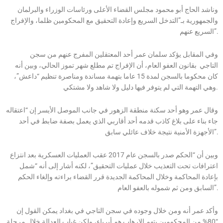
وناشد الحاج أبو محمود مجلس القضاء الأعلى ورئاسات الوزراء والبرلمان
والجمهورية بـ”التدخل السريع وإعادة التحقيق مع المحكومين ظلما، والإفراج
السريع عنهم”.
وفي المقابل يؤكد سلمان عمر أحد المعتقلين المفرج عنهم من سجن
التاجي بقانون العفو العام، أن الإفراج تم مطلع شهر تموز الحالي، وبين أنه
كان محكوما بالسجن لمدة 15 عاما بتهمة مساندة ومناصرة تنظيم “داعش”،
وهي التهمة التي لم يتوفر فيها دليل ولا شاهد ولا مشتكي.
وقال عمر وهو أحد سكنة منطقة الزهور في جانب الموصل الأيسر إن “اعتقاله
جاء بناء على بلاغ كاذب قدمه أحد أقاربي الذي يعمل بصفة ضابط في أحد
الأجهزة الأمنية نتيجة خلاف عائلي سابق”.
وبين أن “الحكم صدر بالسجن عام 2017 عقب العمليات العسكرية بعد انتزاع
اعترافات تحت التعذيب خلال عمليات التحقيق”، لكنه أشار إلى أنه “شمل
بإعادة المحاكمة وخلال المحاكمة الجديدة قرر القضاء براءته وإلغاء الحكم
السابق ومن ثم شموله بالعفو العام”.
وأكد عمر أنه ومن خلال وجوده في سجن التاجي في بغداد يمكن القول إن
“80% من المحكومين بتهم الإرهاب هم أبرياء، ولكن غياب العدالة خلال مرحلة