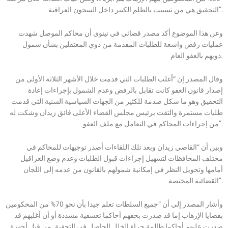
التحقيق هي من تسببت بالظلم الكبير داخل السجون العراقية”.
وعن هذا الموضوع أكد مصدر قضائي في نينوى أن محاكم الموصل شهدت
عمليات رفض واسعة للطلبات المقدمة من ذوي المعتقلين بشأن شمول
ذويهم بالعفو العام.
وقال المصدر إن “أغلب الطلبات التي قدمت خلال الأشهر الثلاثة الأولى من
إصدار قانون العفو كانت تقابل بالرفض وعدم الشمول بإجراءات إعادة
التحقيق وهو ما شكل صدمة للكثير من الجهات السياسية السنية التي قدمت
طلبات مستمرة والتقت برئيس مجلس القضاء الأعلى فائق زيدان وشكت له
من إجراءات المحاكم في التعامل مع ملف العفو”.
وبين أن “القاضي زيدان وبعد تلك اللقاءات أصدر توجيهات للمحاكم في
مختلف المحافظات لتسهيل إجراءات قبول الطلبات وعدم وضع العراقيل
أمامها وتحويل النظر في إمكانية شمولهم بالقانون من عدمه إلى اللجان
القضائية المختصة”.
وأشار المصدر إلى أن “جميع السلطات تعلم جيدا بأن نحو 70% من المحكومين
بقضايا الإرهاب إما قد صدرت بحقهم أحاكما تعسفية مشددة أو أن أغلبهم قد
صدرت عليهم أحاكما ظالمة جراء الخلل الحاصل في التحقيق من قبل أجهزة