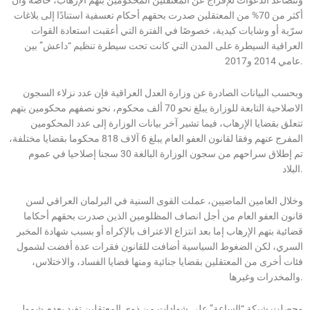
أكثر من 70% من المعتقلين صدرت بحقهم أحكام تعسفية استنادًا إلى بلاغات
سرّية أو وشايات كيدية، خصوصًا في الفترة التي أعقبت استعادة القوات
العراقية السيطرة على المدن التي كانت تحت سيطرة تنظيم “داعش” بين
عامي 2014 و2017.
وبحسب البيانات الصادرة عن وزارة العدل العراقية فإن عدد نزلاء السجون
الاصلاحية التابعة للوزارة يبلغ نحو 70 ألف محكوم، نحو نصفهم محكومين بتهم
تتعلق بقضايا الإرهاب، فيما تشير آخر بيانات الوزارة إلى عدد المحكومين
المفرج عنهم وفقا لقانون العفو العام يبلغ 6 آلاف 818 محكوما بقضايا مختلفة،
تم إطلاق سراحهم من سجون الوزارة البالغة 30 سجنا إصلاحيا في عموم
البلاد.
وخلال العامين الماضيين، عملت القوى السنية في البرلمان العراقي لسن
قانون العفو العام من أجل انصاف المظلومين الذين صدرت بحقهم أحكاما
قضائية بتهم الإرهاب إما بعد انتزاع الاعتراف بالإكراه أو بسبب شهادة المخبر
السري، لكن الضغوط السياسية أضافت للقانون فقرات عدة أفضت لشمول
فئات أخرى من المعتقلين بقضايا جنائية ومنها قضايا الفساد، والاختلاس،
والمخدرات وغيرها.
وحصلت شبكة “الساعة” على شهادات من ذوي المعتقلين تفيد بعدم شمول