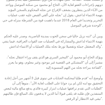
ذويهم بإجراءات العفو لغاية الآن، الحاج أبو محمود من سكنة الموصل وواحد
من الآباء الذين ينتظرون بشغف الإفراج عن نجله المحكوم بالسجن المؤبد
بتهمة الانتماء لداعش، يقول إن “نجله علي ألقي القبض عليه عقب عمليات
التحرير وتحديدا في العام 2018 عندما داهمت قوة من الشرطة منزله في حي
الوحدة شرقي الموصل”.
وبين أن “ابنه نزيل حاليا في سجن الحوت بمدينة الناصرية، وصدر عليه الحكم
بتهمة الانتماء لداعش والمشاركة في العمليات ضد القوات العراقية، فيما ينفي
والد المعتقل جملة وتفصيلا تورط نجله بتلك العمليات أو الانتماء لداعش”.
ويؤكد الحاج أبو محمود أن “المخبر السري هو الذي يقف وراء اعتقال نجله”،
مشيراً إلى أن “المشتكي في القضية غير موجود وغير معلوم، وهو ما يعزز
القناعة ببراءة نجله من التهم المنسوبة إليه”.
وأوضح أنه “قدم طلبا لمحكمة الجنايات في نينوى قبل 3 أشهر من أجل إعادة
التحقيق مع ابنه لكن لم يرد جوابا على الطلب لغاية الآن”، منوهاً إلى أن
“الطلبات التي تقدم ترافقها عمليات ابتزاز كبيرة فالذي يدفع مبالغ مالية لبعض
المتنفذين فإن طلبه قد يلقى قبولا أما الذين لا يدفعون تلك المبالغ فإن طالبتهم
تبقى قيد الانتظار أو الرفض”.