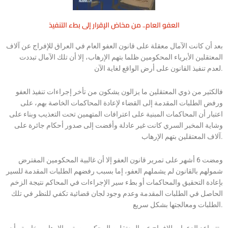
العفو العام.. من مخاض الإقرار إلى بطء التنفيذ
بعد أن كانت الآمال معقلة على قانون العفو العام في العراق للإفراج عن آلاف
المعتقلين الأبرياء المحكومين ظلما بتهم الإرهاب، إلا أن تلك الآمال تبددت
لعدم تنفيذ القانون على أرض الواقع لغاية الآن.
فالكثير من ذوي المعتقلين ما يزالون يشكون من تأخر إجراءات تنفيذ العفو
ورفض الطلبات المقدمة إلى القضاء لإعادة المحاكمات الخاصة بهم، على
اعتبار أن المحاكمات المبنية على اعترافات المتهمين تحت التعذيب وبناء على
وشاية المخبر السري كانت غير عادلة وأفضت إلى صدور أحكام جائرة على
آلاف المعتقلين بتهم الإرهاب.
ومضت 6 أشهر على تمرير قانون العفو إلا أن غالبية المحكومين المفترض
شمولهم بالقانون لم يشملهم العفو، إما بسبب رفضهم الطلبات المقدمة للسير
بإعادة التحقيق والمحاكمات أو بطء سير الإجراءات في المحاكم نتيجة الزخم
الحاصل في الطلبات المقدمة وعدم وجود لجان قضائية تكفي للنظر في تلك
الطلبات ومعالجتها بشكل سريع.
وتتصاعد الدعوات للإفراج عن المعتقلين المحكومين بتهم الإرهاب، خاصة وأن