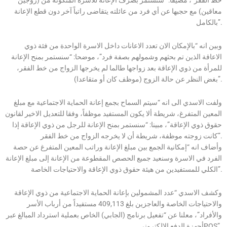
معاقين) مع حجبها عن أي فرد من عائلته يتقاضى راتباً آخر دون قطع الإعانة
بالكامل”.
وبين انه “بالإمكان الان تعدد الاعانات داخل الاسرة الواحدة من فئة ذوي
الاعاقة الذين تم بحثهم وشمولهم بصفة فرد”، موضحا: “سنستمر بمنح الإعانة
للمرأة من ذوي الإعاقة بعد زواجها طالما لم يخرجها الزواج من خط الفقر،
بغض النظر عن حالة الزوج (موظف كان أو متقاعدا)”.
ولفت الاسدي الى انه “سيتم السماح بجمع إعانة الحماية الاجتماعية مع مبلغ
المعين المتفرغ، شريطة ألا يكون المستفيد موظفاً، وفقا للتعديل الاخير لقانون
حقوق ذوي الإعاقة”، مبينا: “سنستمر بمنح الإعانة للرجل من ذوي الإعاقة إذا
كانت زوجته موظفة، شريطة أن لا يخرجه الزواج من خط الفقر”.
وأضاف انه “إمكانية الجمع بين مبلغ الإعانة وراتب المعين المتفرغ عن حصة
الفرد في الاسرة وسنعيد جميع الحصص المقطوعة من الإعانة إلى مبلغ الإعانة
الكلي للمستفيدين من هيئة حقوق ذوي الإعاقة والاحتياجات الخاصة”.
وكشف الاسدي “عدد المشمولين بإعانة الحماية الاجتماعية من ذوي الإعاقة
والاحتياجات الخاصة والعاجزين بلغ 409,113 مستفيداً من أرباب الأسر
والأفراد”، معلنا عن “تفعيل برنامج (الجابي) الخاص بعملية استرداد المبالغ عبر
أجهزة الدفع الالكترونيPOS”.