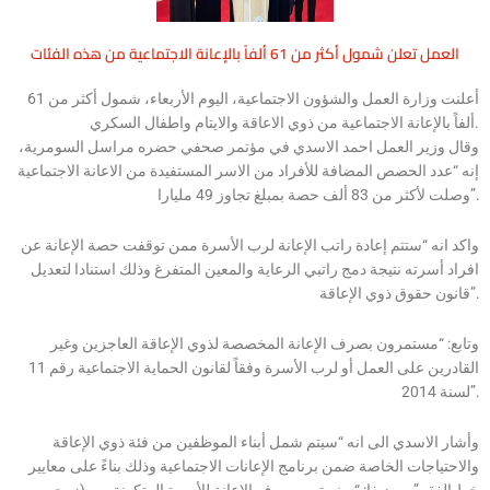
العمل تعلن شمول أكثر من 61 ألفاً بالإعانة الاجتماعية من هذه الفئات
أعلنت وزارة العمل والشؤون الاجتماعية، اليوم الأربعاء، شمول أكثر من 61
ألفاً بالإعانة الاجتماعية من ذوي الاعاقة والايتام واطفال السكري.
وقال وزير العمل احمد الاسدي في مؤتمر صحفي حضره مراسل السومرية،
إنه “عدد الحصص المضافة للأفراد من الاسر المستفيدة من الاعانة الاجتماعية
وصلت لأكثر من 83 ألف حصة بمبلغ تجاوز 49 مليارا”.
واكد انه “ستتم إعادة راتب الإعانة لرب الأسرة ممن توقفت حصة الإعانة عن
افراد أسرته نتيجة دمج راتبي الرعاية والمعين المتفرغ وذلك استنادا لتعديل
قانون حقوق ذوي الإعاقة”.
وتابع: “مستمرون بصرف الإعانة المخصصة لذوي الإعاقة العاجزين وغير
القادرين على العمل أو لرب الأسرة وفقاً لقانون الحماية الاجتماعية رقم 11
لسنة 2014”.
وأشار الاسدي الى انه “سيتم شمل أبناء الموظفين من فئة ذوي الإعاقة
والاحتياجات الخاصة ضمن برنامج الإعانات الاجتماعية وذلك بناءً على معايير
خط الفقر”، مضيفا: “سنستمر بصرف الإعانة للأسرة المتكونة من (زوجين