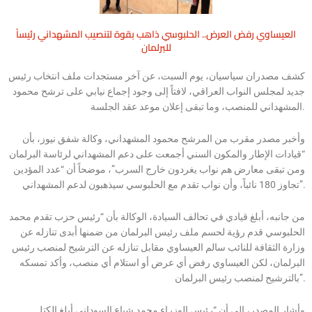
العيساوي رفض العرض.. الحلبوسي ذاهب بقوة لتنصيب المشهداني رئيساً
للبرلمان
كشف مصدران سياسيان، يوم السبت، عن آخر مستجدات ملف انتخاب رئيس
جديد لمجلس النواب العراقي، لافتاً إلى وجود إجماع نيابي على ترشح محمود
المشهداني للمنصب، وما تبقى إعلان موعد عقد الجلسة.
وأخبر مصدر مقرب من المرشح محمود المشهداني، وكالة شفق نيوز، بأن
“قيادات الإطار والمكون السني أجمعت على دعم المشهداني لرئاسة البرلمان
ومن تبقى معارض هم نواب يغردون خارج السرب”، موضحاً أن “عدد المؤدين
تجاوز 180 نائباً، وأن نواب تقدم مع الحلبوسي سيذهبون لدعم المشهداني”.
من جانبه، أبلغ قيادي في تحالف السيادة، الوكالة بأن “رئيس حزب تقدم محمد
الحلبوسي قدم رؤية لحسم ملف رئيس البرلمان من ضمنها أبدى تنازله عن
وزارة الثقافة للنائب سالم العيساوي مقابل تنازله عن الترشيح لمنصب رئيس
البرلمان، لكن العيساوي رفض أي عرض أو استلام أي منصب، وأكد تمسكه
بالترشيح لمنصب رئيس البرلمان”.
وأشار المصدر، إلى أن “رئيس الوزراء محمد شياع السوداني أبلغ الكتل