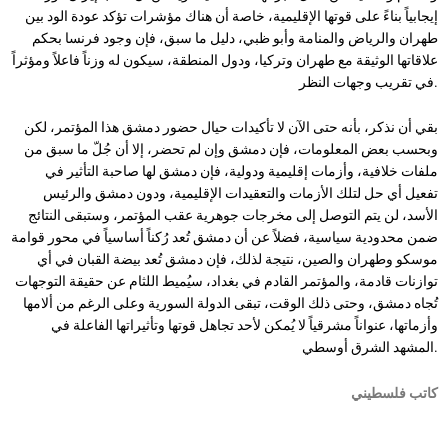
إيجابياً بناءً على قوتها الإقليمية، خاصة أن هناك مؤشرات تؤكد عودة الود بين
طهران والرياض والمنامة وأبو ظبي، دليل ما سبق، فإن وجود فرنسا بحكم
علاقاتها الوثيقة مع طهران وتركيا، ودول المنطقة، سيكون له وزناً فاعلاً ومؤثراً
في تقريب وجهات النظر.
بقي أن نذكر، بأنه حتى الآن لا تأكيدات حيال حضور دمشق هذا المؤتمر، لكن
وبحسب بعض المعلومات، فإن دمشق وإن لم تحضر، إلا أن جُلّ ما سبق من
ملفات خلافية، وأزمات إقليمية ودولية، فإن دمشق لها صاحبة التأثير في
تفعيل أي حل لتلك الأزمات والتعقيدات الإقليمية، ودون دمشق والرئيس
الأسد، لن يتم التوصل إلى مخرجات جوهرية عقب المؤتمر، وستبقى النتائج
ضمن محدودية سياسية، فضلاً عن أن دمشق تُعد رُكناً أساسياً في محور قوامة
موسكو وطهران والصين، نتيجة لذلك، فإن دمشق تُعد بيضة القبان في أي
توازنات قادمة، والمؤتمر القادم في بغداد، سيُميط اللثام عن حقيقة التوجهات
تُجاه دمشق، وحتى ذلك الوقت، تبقى الدولة السورية وعلى الرغم من ألامها
وأزماتها، عنواناً مشرقياً لا يُمكن لأحد تجاهل قوتها وتأثيراتها الفاعلة في
المشهد الشرق أوسطي.
كاتب فلسطيني