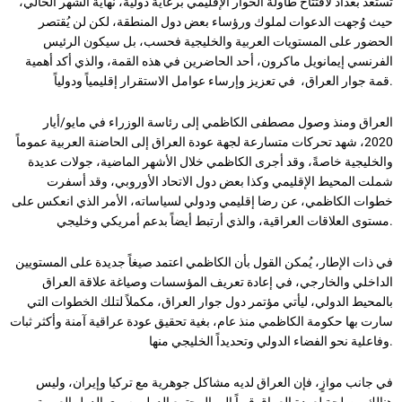
تستعد بغداد لافتتاح طاولة الحوار الإقليمي برعاية دولية، نهاية الشهر الحالي،
حيث وُجهت الدعوات لملوك ورؤساء بعض دول المنطقة، لكن لن يُقتصر
الحضور على المستويات العربية والخليجية فحسب، بل سيكون الرئيس
الفرنسي إيمانويل ماكرون، أحد الحاضرين في هذه القمة، والذي أكد أهمية
قمة جوار العراق، ‏ في تعزيز وإرساء عوامل الاستقرار إقليمياً ودولياً.
العراق ومنذ وصول مصطفى الكاظمي إلى رئاسة الوزراء في مايو/أيار
2020، شهد تحركات متسارعة لجهة عودة العراق إلى الحاضنة العربية عموماً
والخليجية خاصةً، وقد أجرى الكاظمي خلال الأشهر الماضية، جولات عديدة
شملت المحيط الإقليمي وكذا بعض دول الاتحاد الأوروبي، وقد أسفرت
خطوات الكاظمي، عن رضا إقليمي ودولي لسياساته، الأمر الذي انعكس على
مستوى العلاقات العراقية، والذي أرتبط أيضاً بدعم أمريكي وخليجي.
في ذات الإطار، يُمكن القول بأن الكاظمي اعتمد صيغاً جديدة على المستويين
الداخلي والخارجي، في إعادة تعريف المؤسسات وصياغة علاقة العراق
بالمحيط الدولي، ليأتي مؤتمر دول جوار العراق، مكملاً لتلك الخطوات التي
سارت بها حكومة الكاظمي منذ عام، بغية تحقيق عودة عراقية آمنة وأكثر ثبات
وفاعلية نحو الفضاء الدولي وتحديداً الخليجي منها.
في جانب موازٍ، فإن العراق لديه مشاكل جوهرية مع تركيا وإيران، وليس
هنالك مصلحة لعودة العراق قوياً إلى المجتمع الدولي سوى الدول العربية