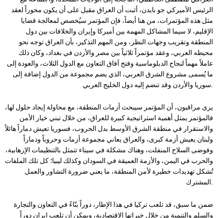
الرئيس الأميركي جو بايدن، أثبت أن العراق مقبل على أن يكون محوراً لعقد
مثل هذه المؤتمرات، من هنا أيضاً، فإن المؤتمر سيُخصص لمعالجة قضايا
الإقليم، لا سيما المشاكل المهمة بين أميركا وإيران والخلافات بين دول
المنطقة وتقريب وجهات النظر، ومن المهم التذكير، بأن العراق توجه نحو
محيطه العربي، وعقد مؤتمراً ثلاثياً بين مصر والأردن في بغداد، وكان ذلك
عاملاً مهماً لنجاح الدبلوماسية وفتح آفاق التعاون مع الدول الثلاث، والعودة إلى
ما يُسمى مشروع الشرق العربي، الذي يضم مجموعة من الدول إضافة إلى
سوريا والأردن وقد تنضم إليه دول الخليج العربي.
يرى مراقبون، أن المؤتمر سيبحث أزمات المنطقة، مع محاولة إيجاد حلول لها،
فالمؤتمر يمثل أهمية استراتيجية كبيرة للعراق، من خلال تبني خيار الأمن
والاستقرار في منطقة الشرق الأوسط بدل الحروب، فسوريا تعيش دماراً هائلاً
ولبنان يعيش أزمة كبرى، والعراق يعاني مجموعة أزمات وحروباً ودماراً
وفوضى السلاح المنفلت، وهناك مشكلة في سيناء تتمثل بالتنظيمات الإرهابية،
والحرب في اليمن، والأزمة العميقة في السودان وكذلك ليبيا؛ كل تلك الملفات
تُشكل تهديدات خطيرة لأمن المنطقة، ما يعني ضرورة التشاور والعمل
المشترك.
ضمن ما سبق، قد تلعب تركيا في هذا الإطار، دوراً بنّاءً في التعاون والتجارة
والسلم والتنمية من خلال خبراتها الاقتصادية، ويمكن أن تلعب إيران دوراً