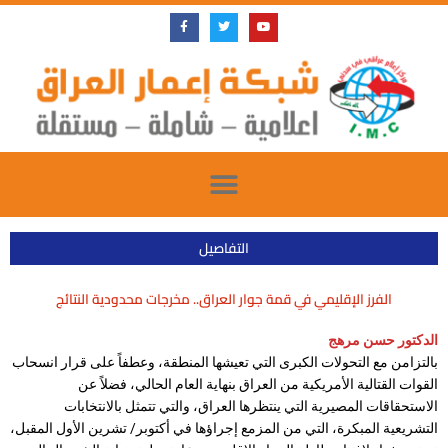
Skip
F
T
Y
a
w
o
to
c
i
u
e
t
t
content
b
t
u
o
e
b
o
r
e
k
-
f
التفاصيل
الفرز الإقليمي في قمة جوار العراق.. مخرجات محدودية النتائج
الدكتور حسن مرهج
بالتزامن مع التحولات الكبرى التي تعيشها المنطقة، وعطفاً على قرار انسحاب
القوات القتالية الأمريكية من العراق بنهاية العام الحالي، فضلاً عن
الاستحقاقات المصيرية التي ينتظرها العراق، والتي تتمثل بالانتخابات
التشريعية المبكرة، التي من المزمع إجراؤها في أكتوبر/ تشرين الأول المقبل،