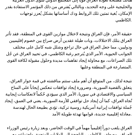
والخليجية على وجه التحديد، وبالتالي يُفترض من ذلك المؤتمر الاستفادة بقدر
الإمكان، بُغية تمتين تلك الروابط ودك أساساتها بشكل يُعزز توجهات
الكاظمي.
حقيقة الأمر، فإن العراق ونتيجة لاختلال موازين القوى في المنطقة، فقد تأثر
العراق بتلك الاختلالات، وبات طيلة عقدين أرض صراع بين خصوم إقليميين
ودوليين، مما جعل العراق في حال تراجع وشلل شبه كامل على مختلف
الجوانب الحيوية، الأمر الذي يُترجم رغبة الكاظمي، في تحييد العراق عن جُل
تلك الصراعات، مع محاولة إيجاد تفاهمات مديدة وحلول مقبولة لكافة القوى
المتصارعة في المنطقة وعليها.
نتيجة لذلك، من المتوقع أن أهم ملف ستتم مناقشته في قمة جوار العراق،
يتعلق بالقضية السورية، وضرورة إيجاد توافقات تنعكس إيجاباً على المناخ
السياسي والاقتصادي في سوريا، الأمر الذي سيؤدي حُكماً لانعكاسات إيجابية
تُجاه العراق، كما أن إيجاد حل توافقي للأزمة السورية، يعني في العمق، إيجاد
جُملة توافقات إيرانية أمريكية روسية تركية، تؤدي بطبيعة الحال لهندسة
معادلة إقليمية جديدة، قوامها تهدئة طويلة الأمد.
العراق يلعب دوراً إقليمياً مهماً في الوقت الحاضر، وبعد زيارة رئيس الوزراء
العراقي مصطفى الكاظمي، الناجحة إلى الولايات المتحدة، واجتماعه مع