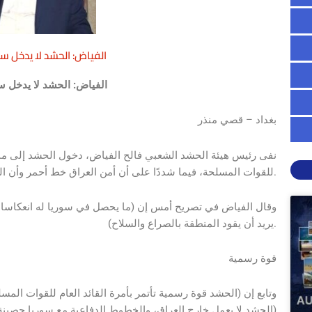
الفياض: الحشد لا يدخل س
الفياض: الحشد لا يدخل س
بغداد – قصي منذر
نفى رئيس هيئة الحشد الشعبي فالح الفياض، دخول الحشد إلى منا
للقوات المسلحة، فيما شددًا على أن أمن العراق خط أحمر وأن الحشد يظل ملتزمًا بالدفاع عن البلاد وفقًا للتوجهات العسكرية المشترك.
وقال الفياض في تصريح أمس إن (ما يحصل في سوريا له انعكاسات 
يريد أن يقود المنطقة بالصراع والسلاح).
قوة رسمية
وتابع إن (الحشد قوة رسمية تأتمر بأمرة القائد العام للقوات الم
(الحشد لا يعمل خارج العراق، والخطوط الدفاعية مع سوريا حصينة