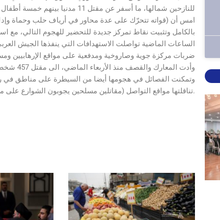
للنازحين شمالها، ما أسفر عن مقتل 
امس أن (قواته تتحرّك على عدة محاور في أرياف حلب وحماة وإدلب
بالكامل وتثبيت نقاط تمركز جديدة للتحضير للهجوم التالي، مع اس
الساعات الماضية تواصلت الاستهدافات التي ينفذها الجيش العربي
ضربات مركزة جوية وصاروخية ومدفعية على مواقع الإرهابيين وم
وتمكنت الفصائل في هجومها أيضا من السيطرة على مناطق في ر
تناقلتها مواقع التواصل (مقاتلين مسلحين يجوبون الشوارع على متن مركبات عسكرية أو سيرا على الأقدام، وكانت الطرق شبه خالية).