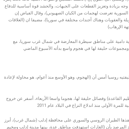
ة وجه بزيادة وتعزيز القطعات على الجبهات، والحشد قوة أساسية للدفاع
 السورية تعرضت لهجمات من الكيان الصهيوني)، وقال الفياض إن
 والعقوبات وهناك أجندات مختلفة في سوريا)، مضيفا ان (العلاقات
ية دامية على مناطق سيطرة المعارضة في شمال غرب سوريا، مع
فتيه روسيا أمس أن (الهجوم، وهو الأوسع منذ أعوام، هو محاولة لإعادة
ظيم القاعدة) وفصائل حليفة لها، هجوما واسعا الأربعاء، أسفر عن خروج
غارات نفذها الطيران الروسي والسوري على محافظة إدلب (شمال غرب)، أبرز
 المرصد بأن (الغارات استهدفت مناطق عدة، بينها مدينة إدلب ومخيم