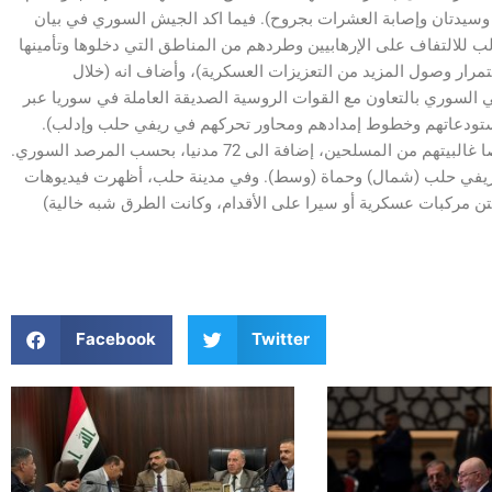
11 مدنيا بينهم خمسة أطفال وسيدتان وإصابة العشرات بجروح). فيما اكد الجيش السوري في بيان
 للالتفاف على الإرهابيين وطردهم من المناطق التي دخلوها وتأمينها
تمرار وصول المزيد من التعزيزات العسكرية)، وأضاف انه (خلال
 السوري بالتعاون مع القوات الروسية الصديقة العاملة في سوريا عبر
ستودعاتهم وخطوط إمدادهم ومحاور تحركهم في ريفي حلب وإدلب).
وأدت المعارك والقصف منذ الأربعاء الماضي، الى مقتل 457 شخصا غالبيتهم من المسلحين، إضافة الى 72 مدنيا، بحسب المرصد السوري.
يفي حلب (شمال) وحماة (وسط). وفي مدينة حلب، أظهرت فيديوهات
Facebook
Twitter