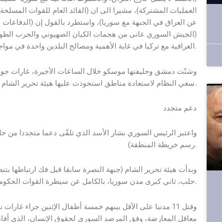
العمليات المشتركة)، مشيرا الى ان (القائد العام للقوات المسلح
عن العراق في الجبهة مع سوريا)، واستطرد بالقول إن (الدفاعات
(الجيش السوري عانى من هجمات الكيان الصهيوني والحرب الطويلة
العراقية مع تركيا في غاية الأهمية ومصالح البلدين واحدة في مواجهة الإرهاب).
وشنّت دمشق وحليفتها موسكو خلال الساعات الأخيرة، غارات جو
سعي النظام لاستعادة مناطق استحوذت عليها هيئة تحرير الشام ومجموعات حليفة لها في هجوم واسع بدأته الأسبوع الماضي.
دعم متجدد
واعتبر الرئيس السوري بشار الأسد الذي تلقّى دعما متجددا من حلي
رسم خريطة المنطقة).
وبدأت هيئة تحرير الشام (جبهة النصرة سابقا قبل فك ارتباطها بتن
حلب، ثاني كبرى مدن سوريا، بالكامل عن سيطرة القوات الحكومية للمرة الأولى منذ اندلاع النزاع في البلاد عام 2011.
وقتل 11 مدنيا على الأقل بينهم خمسة أطفال الإثنين جراء 
معاقل المعارضة، وفق المرصد السوري لحقوق الإنسان، الذي أفاد