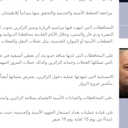
1. مراجعة الخطط الأمنية والخدمية والتحقق منها ميدانياً للاطمئنان على تنفيذها وفق ما مخطط لها.
البصرة وذي قار والمثنى، وخلال الأيام القادمة محافظتا الديوانية
القطعات الأمنية أو الموارد الخدمية، مثل عجلات النقل والعجلات الحوضية وكابسات النفايات والماء والثلج وغيرها.
التي تسلكها العجلات وحماية الزائرين وكذلك حملات المرور المهمة.
بتأشير خروج الزوار.
5.على المحافظات والقيادات الأمنية الاهتمام بسلامة الزائرين واستنفار كل مفارز المرور فيها للحد من حوادث السير.
ابتداءً من يوم 15 لغاية يوم 19 صفر.