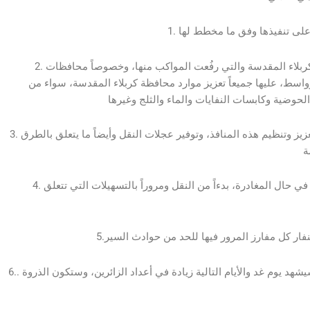
2. المحافظات التي انتهت فيها مراسم الزيارة وسير الزائرين صوب كربلاء المقدسة والتي رفُعت المواكب منها، وخصوصاً محافظات
 وواسط، عليها جميعاً تعزيز موارد محافظة كربلاء المقدسة، سواء من
3. على المحافظات التي لديها منافذ حدودية، أن تعطي أسبقية في تعزيز وتنظيم هذه المنافذ، وتوفير عجلات النقل وأيضاً ما يتعلق بالطرق
4. الانسيابية التي شهدتها عملية دخول الزائرين، يفترض ضمانها أيضاً في حال المغادرة، بدءاً من النقل ومروراً بالتسهيلات التي تتعلق
6.. على قيادة عمليات بغداد استنفار الجهود الأمنية والخدمية، حيث سيشهد يوم غد والأيام التالية زيادة في أعداد الزائرين، وستكون الذروة