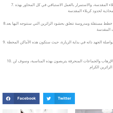
7. على قيادة عمليات الأنبار الاستمرار في مسك الصحراء وحدود كربلاء المقدسة، والاستمرار بالعمل الاستباقي في كل المحاور بهذه
8.على قيادتي عمليات بغداد وسامراء والحكومات المحلية فيها وضع خطط مستقلة ومدروسة تتعلق بحشود الزائرين التي ستتوجه اليها بعد
9. على جميع الجهات المعنية في المنافذ والمطارات تنظيم العمل ومواصلة الجهد ذاته في بداية الزيارة، حيث ستكون هذه الأماكن المحطة
10. يجب على الأجهزة الأمنية والاستخبارية الاستنفار الأمني العالي، فالإرهاب والجماعات المنحرفة يتربصون بهذه المناسبة، وسوف لن
Facebook
Twitter