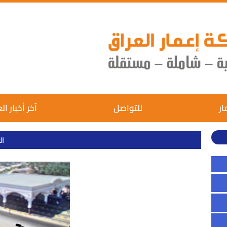
ار
للتواصل
آخر أخبار ال
ال