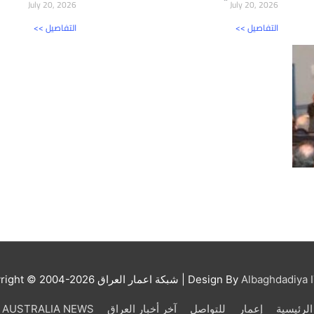
July 20, 2026
July 20, 2026
<< التفاصيل
<< التفاصيل
Albaghdadiya I
| Design By
شبكة اعمار العراق
right © 2004-2026
الرئيسية
إعمار
للتواصل
آخر أخبار العراق
AUSTRALIA NEWS