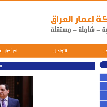
ار
للتواصل
آخر أخبار ال
ال