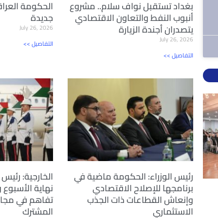
بغداد تستقبل نواف سلام.. مشروع
الحكومة العراق
أنبوب النفط والتعاون الاقتصادي
جديدة
يتصدران أجندة الزيارة
July 26, 2026
July 26, 2026
<< التفاصيل
<< التفاصيل
رئيس الوزراء: الحكومة ماضية في
الخارجية: رئيس ا
برنامجها للإصلاح الاقتصادي
نهاية الأسبوع 
وإنعاش القطاعات ذات الجذب
تفاهم في مجال
الاستثماري
المشترك