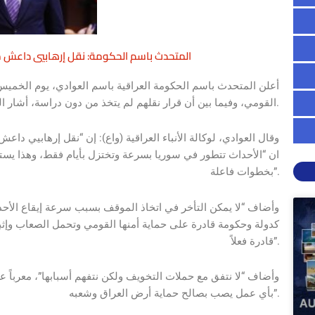
المتحدث باسم الحكومة: نقل إرهابيي داعش م
أعلن المتحدث باسم الحكومة العراقية باسم العوادي، يوم الخميس
القومي، وفيما بين أن قرار نقلهم لم يتخذ من دون دراسة، أشار الى أن الإجراءات القضائية للتعامل مع هؤلاء بدأت بالفعل.
وقال العوادي، لوكالة الأنباء العراقية (واع): إن “نقل إرهابيي دا
ان “الأحداث تتطور في سوريا بسرعة وتختزل بأيام فقط، وهذا يستد
بخطوات فاعلة”.
وأضاف “لا يمكن التأخر في اتخاذ الموقف بسبب سرعة إيقاع الأحدا
كدولة وحكومة قادرة على حماية أمنها القومي وتحمل الصعاب وإ
قادرة فعلاً”.
وأضاف “لا نتفق مع حملات التخويف ولكن نتفهم أسبابها”، معرباً عن
بأي عمل يصب بصالح حماية أرض العراق وشعبه”.