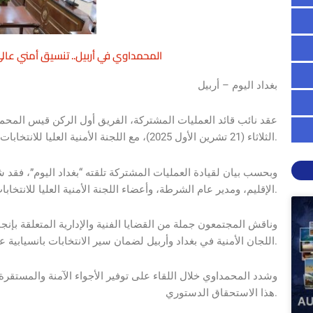
المحمداوي في أربيل.. تنسيق أمني عا
بغداد اليوم – أربيل
عقد نائب قائد العمليات المشتركة، الفريق أول الركن قيس المحمداو
الثلاثاء (21 تشرين الأول 2025)، مع اللجنة الأمنية العليا للانتخابات في كردستان، وذلك في مقر وزارة داخلية الإقليم بمحافظة أربيل.
وبحسب بيان لقيادة العمليات المشتركة تلقته “بغداد اليوم”، فقد 
الإقليم، ومدير عام الشرطة، وأعضاء اللجنة الأمنية العليا للانتخابات وعدد من القادة الأمنيين.
وناقش المجتمعون جملة من القضايا الفنية والإدارية المتعلقة بإنجا
اللجان الأمنية في بغداد وأربيل لضمان سير الانتخابات بانسيابية عالية.
وشدد المحمداوي خلال اللقاء على توفير الأجواء الآمنة والمستقرة
هذا الاستحقاق الدستوري.