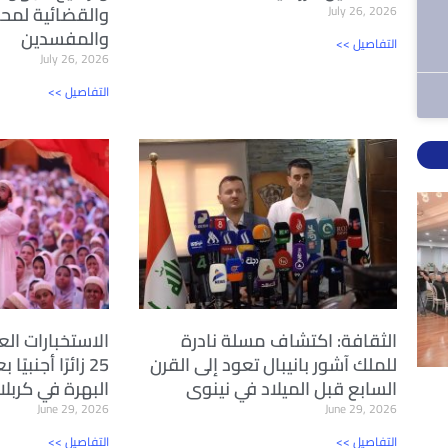
والقضائية لمحا
July 26, 2026
والمفسدين
<< التفاصيل
July 26, 2026
<< التفاصيل
الثقافة: اكتشاف مسلة نادرة
الاستخبارات الع
للملك آشور بانيبال تعود إلى القرن
25 زائرًا أجنبي
السابع قبل الميلاد في نينوى
البهرة في كربلا
June 29, 2026
June 29, 2026
<< التفاصيل
<< التفاصيل