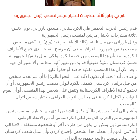
بارزاني يطرح ثلاثة مقترحات لاختيار مرشح لمنصب رئيس الجمهورية
قدم رئيس الحزب الديمقراطي الكردستاني، مسعود بارزاني، يوم الاثنين،
ثلاثة مقترحات لاختيار مرشح لمنصب رئيس الجمهورية.
وقال بارزاني في بيان تلقته وكالة الأنباء العراقية (واع): إنه “في ما يخص
منصب رئيس جمهورية العراق، ينبغي أن تترسخ القناعة لدى جميع الأطراف
الكردستانية بأن هذا المنصب من حصة الكرد، ولكي يمثل رئيسُ الجمهورية
شعبَ كردستان تمثيلاً حقيقياً؛ فلا بد من تغيير آلية انتخابه، وألا تعتبر أي جهة
بعد الآن أن هذا المنصب ملكية خاصة أو حكراً عليها”.
وأضاف، أنه “يجب أن تكون الآلية على النحو التالي: إما أن يتم تحديد شخص
من قبل برلمان كردستان كممثل للكرد لتولي منصب رئيس الجمهورية، أو أن
تجتمع كافة الأطراف الكردستانية وتتفق على شخص لهذا المنصب، أو أن يقوم
النواب والكتل الكردية في مجلس النواب العراقي باختيار شخص لتولي
المنصب”.
وأشار الى أنه “ليس شرطاً أن يكون الشخص الذي يتم اختياره لمنصب رئيس
الجمهورية من الحزب الديمقراطي الكردستاني أو من الاتحاد الوطني
الكردستاني؛ بل يمكن أن يكون من طرف آخر أو شخصية مستقلة”، لافتا الى
أنه “من المهم أن يحظى هذا الشخص بإجماع كردي وأن يمثل شعب كردستان
في تولي منصب رئاسة جمهورية العراق”.