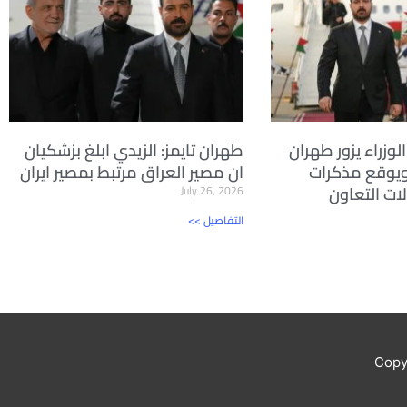
لوزراء يزور طهران
طهران تايمز: الزيدي ابلغ بزشكيان
ويوقع مذكرات
ان مصير العراق مرتبط بمصير ايران
ات التعاون
July 26, 2026
<< التفاصيل
Copy