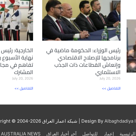
رئيس الوزراء: الحكومة ماضية في
الخارجية: رئيس ا
برنامجها للإصلاح الاقتصادي
نهاية الأسبوع 
وإنعاش القطاعات ذات الجذب
تفاهم في مجال
الاستثماري
المشترك
July 20, 2026
July 20, 2026
<< التفاصيل
<< التفاصيل
Albaghdadiya I
| Design By
شبكة اعمار العراق
right © 2004-2026
الرئيسية
إعمار
للتواصل
آخر أخبار العراق
AUSTRALIA NEWS