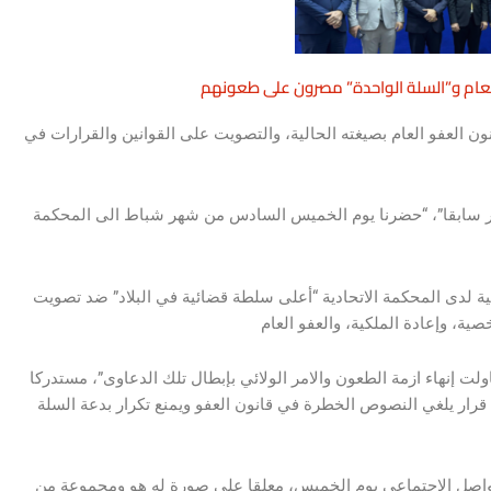
لعام و”السلة الواحدة” مصرون على طعونهم
ن العفو العام بصيغته الحالية، والتصويت على القوانين والقرارات في
تر سابقا”، “حضرنا يوم الخميس السادس من شهر شباط الى المحكمة
ة لدى المحكمة الاتحادية “أعلى سلطة قضائية في البلاد” ضد تصويت
 إنهاء ازمة الطعون والامر الولائي بإبطال تلك الدعاوى”، مستدركا
قرار يلغي النصوص الخطرة في قانون العفو ويمنع تكرار بدعة السلة
واصل الاجتماعي يوم الخميس، معلقا على صورة له هو ومجموعة من