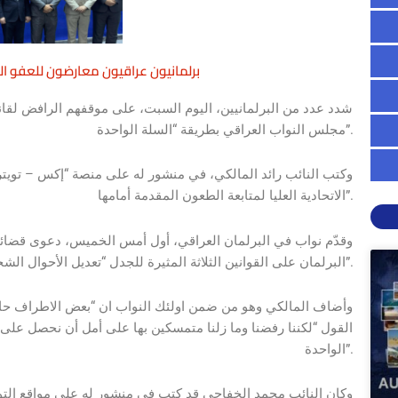
برلمانيون عراقيون معارضون للعفو ا
شدد عدد من البرلمانيين، اليوم السبت، على موقفهم الرافض لقانو
مجلس النواب العراقي بطريقة “السلة الواحدة”.
وكتب النائب رائد المالكي، في منشور له على منصة “إكس – توي
الاتحادية العليا لمتابعة الطعون المقدمة أمامها”.
وقدّم نواب في البرلمان العراقي، أول أمس الخميس، دعوى قضائي
البرلمان على القوانين الثلاثة المثيرة للجدل “تعديل الأحوال الشخصية، وإعادة الملكية، والعفو العام”.
وأضاف المالكي وهو من ضمن اولئك النواب ان “بعض الاطراف حاولت
القول “لكننا رفضنا وما زلنا متمسكين بها على أمل أن نحصل على 
الواحدة”.
وكان النائب محمد الخفاجي قد كتب في منشور له على مواقع الت