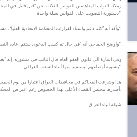
زملائه النواب المناهضين للقوانين الثلاثة، نحن “قبل قليل في الم
دستورية التصويت على القوانين بسلة واحدة”.
وأكد أنه “كلنا دعم واسناد لقرارات المحكمة الاتحادية العليا”، مشددا أن “القضاء العادل هو الضامن للبلد”.
وأوضح الخفاجي أنه “في حال تم كسب الدعوى ستتم إعادة التصويت على القوانين بشكل اصولي ودستوري لكل قانون على حدة”.
وفي اشارة الى قانون العفو العام قال النائب في منشوره، إنه “بعد 
بتسوية أوضاعهم ليستفيد منها أبناء الشعب العراقي”.
هذا وشرعت المحاكم في محافظات العراق اعتبارا من يوم الخميس 
أصدرها مجلس القضاء الأعلى بهذا الخصوص رغم اعتراض المحكمة الاتحادية العليا اعلى سلطة قضائية في البلاد.
شبكة انباء العراق