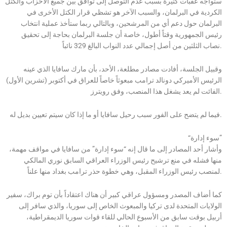
ستواجه عقبات كثيرة بسبب عدم التوصل إلى توافق بين جميع الأحزاب والكتل
الكردية في البرلمان، والسبب الآخر هو تشظي قرار الكتل الأخرى في
البرلمان حول دعم أي من المرشحين، وبالتالي ربما ستأخذ عملية انتخاب
رئيس الجمهورية وقتاً أطول، خاصة أن جلسة البرلمان بحاجة إلى تحقيق
نصاب الثلثين من أصل إجمالي عدد النواب البالغ 329 نائباً.
وقبيل الجلسة، أفادت مصادر مطلعة، الأحد، بأن مارك سافايا الذي عينه
الرئيس الأميركي دونالد ترامب مبعوثاً خاصاً للعراق في أكتوبر (تشرين الأول)
الفائت لم يعد يشغل هذا المنصب، وفق رويترز.
فيما لم يتضح على الفور سبب رحيل سافايا أو ما إذا كان سيتم تعيين بديل له.
“سوء إدارة”
وأشار أحد المصادر إلى ما قال إنه “سوء إدارة” من سافايا في مواقف مهمة،
منها فشله في منع ترشيح رئيس الوزراء العراقي السابق نوري المالكي
لمنصب رئيس الوزراء المقبل، وهي خطوة حذر ترامب بغداد منها علناً.
كما أضاف المصدر ومسؤول عراقي كبير أن هناك اعتقاداً بأن توم براك، سفير
الولايات المتحدة لدى تركيا والمبعوث الخاص إلى سوريا، والذي سافر إلى
أربيل بوقت سابق من الأسبوع الحالي للقاء قوات سوريا الديمقراطية،