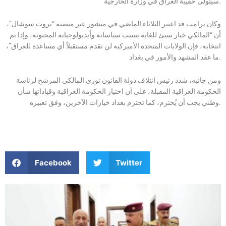
سيتولى حقيبة العراق في وزارة الخارجية.
وكان ترامب قد اعتبر الثلاثاء الماضي في منشور عبر منصته “تروث سوشال”،
أن “المالكي خيار سيئ للغاية بسبب سياساته وأيديولوجياته المجنونة، وإذا تم
انتخابه، فإن الولايات المتحدة الأميركية لن تقدم مستقبلاً أي مساعدة للعراق”،
ما عقد المشهد والأمور في بغداد.
ومن جانبه، شدد رئيس ائتلاف دولة القانون نوري المالكي المرشح لرئاسة
الحكومة العراقية المقبلة، على أن اختيار الحكومة العراقية وقياداتها شأن
وطني يجب أن يُحترم، كما تحترم بغداد خيارات الآخرين، وفق تعبيره.
Facebook
Twitter