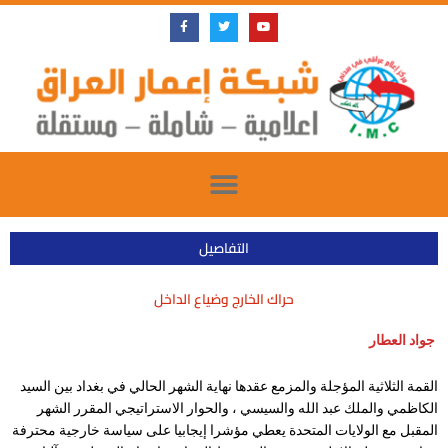
Skip
F
T
Y
a
w
o
to
c
i
u
e
t
t
content
b
t
u
o
e
b
o
r
e
k
-
f
التفاصيل
حراك الخارج وضياع الداخل
جواد العطار
القمة الثلاثية المؤجلة والمزمع عقدها نهاية الشهر الحالي في بغداد بين السيد
الكاظمي والملك عبد الله والسيسي ، والحوار الاستراتيجي المقرر الشهر
المقبل مع الولايات المتحدة يعطي مؤشرا إيجابيا على سياسة خارجية محترفة