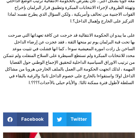
معه جويا بشكل اكبر… كان يفترض بالحكومة الانتقالية ترتيب الوضع الداخلي
وتهيئة الظروف لإجراء الانتخابات المبكرة وتطبيق قرار البرلمان بإخراج
القوات الاجنبية من تحالف وأمريكية ، ولكن السؤال الذي يطرح نفسه: لماذا
التركيز على الخارج وإهمال الداخل؟.ا
على ما يبدو ان الحكومة الانتقالية قد خرجت عن كافة تعهداتها التي صرحت
بها تحت قبة البرلمان يوم تم منحها الثقة ، فقد عجزت عن إرضاء الداخل
الساخن بل زادت اموره المعيشية سوءا ، كما انها فشلت في تثبيت موعد
محدد للانتخابات المبكرة ولم تستطع السيطرة على السلاح المنفلت ولم تتمكن
من ترتيب الاوراق السياسية الداخلية لتحقيق الإجماع الوطني حول القضايا
المهمة ، لذلك اتجهت الحكومة الى العمل بالملف الخارجي هروبا من مشاكل
الداخل اولا؛ واستقواءا بالخارج على خصوم الداخل ثانيا؛ والرغبة بالبقاء في
السلطة لأطول فترة ممكنة ثالثا؛. والأيام حبلى بالأحداث؟؟؟؟.ا
Facebook
Twitter