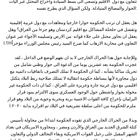
تتعاون مع دول الاقليم وتسعى الى بسط السيادة واخراج المحتل عبر آليات
الحوار والمصالح المتبادلة. ولكن السؤال الذي يطرح نفسه:
هل يعقل ان ترتب الحكومة حوارا خارجيا ومعاهدات مع دول عربية إقليمية
وتفشل في حلحلة المشاكل مع اقليم كردستان وهو جزءا من العراق؟ وهل
يعقل ان نحاور محتل على جلاء قواته من الارض وتسليمه الأجواء عبر عنوان
التعاون في محاربة الارهاب كما صرح السيد رئيس مجلس الوزراء مؤخراً!!!؟.ا
وللإجابة حول هذا الحراك الخارجي لا بد ان نفهم الوضع في الداخل ، لقد
عجزت الحكومة بعد عشرين يوما من الدعوة الى حوار وطني شامل من
تحريك ساكنا بشأنه ، كما ان الحكومة لا تملك التصرف باتفاقيات دائميه مع
دول مجاورة لأنها ببساطة حكومة انتقالية لا تمتلك صلاحية ربط البلاد يتكتل
اقليمي مع دول عربية جارة وعزيزة على العراق ، كما ان ذات الحكومة غير
مخولة بحوار واشنطن حول الوجود العسكري سوى الالتزام ببنود قرار
البرلمان بإخراج كافة القوات الاجنبية برية وبحرية وجوية من البلاد وهو قرار
ملزم للحكومة من اعلى سلطة تشريعية في البلاد تم اقراره بداية ٢٠٢٠.ا
وبدلا من الحراك الخارجي الذي تقوده الحكومة ابتداءا من محاولة تأسيس
كتلة الشرق الجديد بين العراق والأردن ومصر ، ومحاورة الامريكان في بغداد
الشهر المقبل على رحيل القوات الامريكية وبقاء التحالف الدولي والتعاون