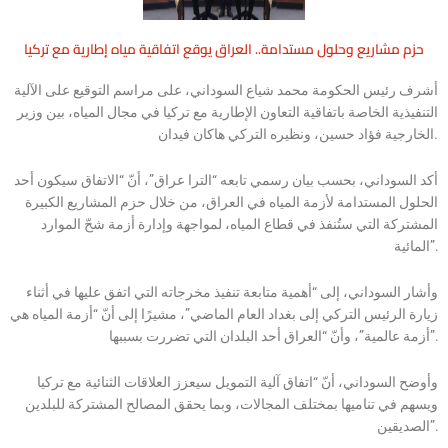
حزم مشاريع وحلول مستدامة.. العراق يوقع اتفاقية مياه إطارية مع تركيا
أشرف رئيس الحكومة محمد شياع السوداني، على مراسم التوقيع على الآلية
التنفيذية الخاصة باتفاقية التعاون الإطارية مع تركيا في مجال المياه، بين وزير
الخارجية فؤاد حسين، ونظيره التركي هاكان فيدان.
أكد السوداني، بحسب بيان رسمي تابعه “الترا عراق”، أنّ “الاتفاق سيكون أحد
الحلول المستدامة لأزمة المياه في العراق، من خلال حزم المشاريع الكبيرة
المشتركة التي ستُنفذ في قطاع المياه، لمواجهة وإدارة أزمة شحّ الموارد
المائية”.
وأشار السوداني، إلى “أهمية متابعة تنفيذ مخرجاته التي اتفق عليها في أثناء
زيارة الرئيس التركي إلى بغداد العام الماضي”، مشيرًا إلى أنّ “أزمة المياه هي
أزمة عالمية”، وأنّ “العراق أحد البلدان التي تضررت بسببها”.
وأوضح السوداني، أنّ “اتفاق آلية التمويل سيعزز العلاقات الثنائية مع تركيا
ويسهم في تناميها بمختلف المجالات، وبما يحقق المصالح المشتركة للبلدين
الصديقين”.