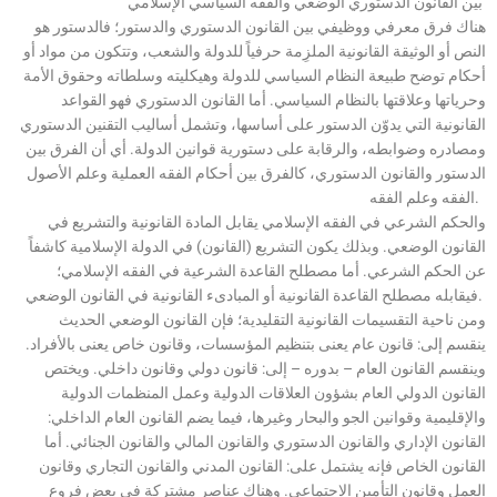
بين القانون الدستوري الوضعي والفقه السياسي الإسلامي
هناك فرق معرفي ووظيفي بين القانون الدستوري والدستور؛ فالدستور هو
النص أو الوثيقة القانونية الملزِمة حرفياً للدولة والشعب، وتتكون من مواد أو
أحكام توضح طبيعة النظام السياسي للدولة وهيكليته وسلطاته وحقوق الأمة
وحرياتها وعلاقتها بالنظام السياسي. أما القانون الدستوري فهو القواعد
القانونية التي يدوّن الدستور على أساسها، وتشمل أساليب التقنين الدستوري
ومصادره وضوابطه، والرقابة على دستورية قوانين الدولة. أي أن الفرق بين
الدستور والقانون الدستوري، كالفرق بين أحكام الفقه العملية وعلم الأصول
الفقه وعلم الفقه.
والحكم الشرعي في الفقه الإسلامي يقابل المادة القانونية والتشريع في
القانون الوضعي. وبذلك يكون التشريع (القانون) في الدولة الإسلامية كاشفاً
عن الحكم الشرعي. أما مصطلح القاعدة الشرعية في الفقه الإسلامي؛
فيقابله مصطلح القاعدة القانونية أو المبادىء القانونية في القانون الوضعي.
ومن ناحية التقسيمات القانونية التقليدية؛ فإن القانون الوضعي الحديث
ينقسم إلى: قانون عام يعنى بتنظيم المؤسسات، وقانون خاص يعنى بالأفراد.
وينقسم القانون العام – بدوره – إلى: قانون دولي وقانون داخلي. ويختص
القانون الدولي العام بشؤون العلاقات الدولية وعمل المنظمات الدولية
والإقليمية وقوانين الجو والبحار وغيرها، فيما يضم القانون العام الداخلي:
القانون الإداري والقانون الدستوري والقانون المالي والقانون الجنائي. أما
القانون الخاص فإنه يشتمل على: القانون المدني والقانون التجاري وقانون
العمل وقانون التأمين الاجتماعي. وهناك عناصر مشتركة في بعض فروع