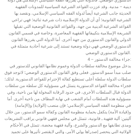
دينية – مدنية. وقد عززت القواعد الشرعية السياسية للمدونات الفقهية
الحديثة جانب الشرعية أيضاً لدولة الفقه السياسي الإسلامي، ونقصد بها
الشرعية القانونية؛ أي أن الدولة الإسلامية ذات شرعية ثنائية؛ فهي تراعي
القواعد الشرعية الدينية من جهة، والقواعد القانونية الوضعية التي تقبلها
الشريعة الإسلامية بتكييفاتها الفقهية المعاصرة، وخاصة في قسمي القانون
الدولي والقانون الدستوري من جهة أخرى. أما الدولة التي يفرزها القانون
الدستوري الوضعي فهي دولة وضعية تستند إلى شرعية أحادية متمثلة في
القانون الدستوري الوضعي.
4 – جزاء مخالفة الدستور:
يدخل موضوع مخالفة سلطات الدولة وعموم نظامها القانوني للدستور في
صلب مبدأ سمو الدستور. فعلى وفق القانون الدستوري الوضعي؛ لاتوجد فوق
سلطات الدولة سلطة أعلى تستطيع كفالة الإحترام للقواعد الدستورية. لذلك؛
فجزاء مخالفة القواعد الدستورية يتمثل في مسؤولية كل سلطة من سلطات
الدولة قبال السلطات الأخرى، في حدود الرقابة المخولة لها من ناحية، وفي
مسؤولية هذه السلطات أمام الشعب في نهاية المطاف من ناحية أخرى. أما
في منظومة الفقه السياسي الإسلامي؛ فإن منصب (الولاية) و(الإمامة)
و(قيادة الأمة) يتكفل بحماية منظومة القانون وكفالة سمو الدستور، من خلال
آليتين: آلية فقهية ـ قانونية، تتمثل في مجلس فقهي قانوني يراقب التشريعات
ومدى تطابقها مع الدستور والشرع، وآلية فقهية محضة، تتمثل في الأحكام
الولائية التي ينحصر إصدراها بولي الأمر، والتي لايقتصر تأثيرها على تجميد