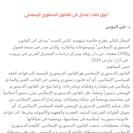
حول كتاب “مدخل الى القانون الدستوري الإسلامي”
د. علي المؤمن
المقال التالي يطرح خلاصة لمنهجية كتابي الجديد “مدخل الى القانون
الدستوري الإسلامي” وموضوعاته وأفكاره، والذي صدر في سبعة فصول
و(338) صفحة، عن دار روافد ومركز دراسات المشرق العربي في بيروت،
في آذار/ مارس 2023.
حصر المفاهيم
القانون الدستوري الإسلامي هو القانون الدستوري المستند الى قواعد الفقه
السياسي الإسلامي، أي أنه قانون دستوري وضعي في الجانب الفني والمادي،
وإسلامي في مصادره وقبلياته ومخرجاته. وكما ينتج عن القانون الدستوري
الوضعي دستوراً وضعياً، فإن القانون الدستوري الإسلامي يفرز دستوراً إسلامياً
في مضامينة ووضعياً في شكله وصياغاته. ويتم إنتاج الدستور الإسلامي من
خلال عملية ((التقنين الدستوري الوضعي للفقه السياسي الإسلامي))، أي
تحويل القواعد الشرعية الدينية، العقدية والفقهية والأصولية وغيرها، الى قواعد
قانونية دستورية، إسلامية في مضامينها، ووضعية في صياغاتها.
وهناك مصطلحات سبقت القانون الدستوري الإسلامي، كالفقه الدستوري
الإسلامي، المتشبه بمصطلح «الفقه الدستوري» الوضعي. وقد ظهر مصطلح