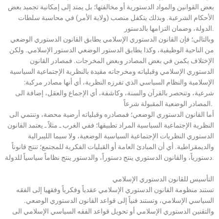
بعض القوانين والمواد الدستورية أو مخالفتها؛ بل يمتد إلى إمكانية تجميد بعض
الأحكام الشرعية. وبذلك يتكفل منصب (ولاية الأمر) في محاسبة سلطات
الدولة، وضمان التزامها بالدستور.
وبالتالي؛ فإن القانون الدستوري الإسلامي يطابق القانون الدستوري الوضعي
من الناحية الوظيفية، وكذا يطابق الدستور الوضعي الدستور الإسلامي. ولكن
الإختلاف يكمن في بعض المصادر وبعض المخرجات. فمصادر القانون
الدستوري الإسلامي وقبلياته ومخرجاته مقيدة بالنظرية الإجتماعية السياسية
الإسلامية والنظام السياسي الذي تفرزه النظرية، أي أنها مصادر مركبة:
شرعية، وتنحصر بالقرآن والسنة، وكاشفة، أي الإجماع والعقل، إضافة الى
المصادر الوضعية المقبولة شرعاً.
أما القانون الدستوري الوضعي؛ فمصادره وقبلياته أرضية محضة، وتنتمي الى
النظرية الإجتماعية السياسية المراد تطبيقها؛ ففي الغرب ـ مثلاً ـ يعتمد القانون
الدستوري النظريات الإجتماعية السياسية الوضعية، ولا سيما الليبرالية
والديمقراطية. أي أن المبادئ العامة أو القبليات الفكرية للمجتمع؛ تنتج قانوناً
دستورياً، والقانون الدستوري ينتج دستوراً، والدستور ينتج نظاماً سياسياً للدولة.
التأسيس للقانون الدستوري الإسلامي
تستند منظومة القانون الدستوري الإسلامي عقدياً وفكرياً وفقهيا إلى الفقه
السياسي الإسلامي، وتستند فنياً إلى قواعد القانون الدستوري الوضعي.
والتقنين الدستوري الإسلامي أو تحويل قواعد الفقه السياسي الإسلامي الى