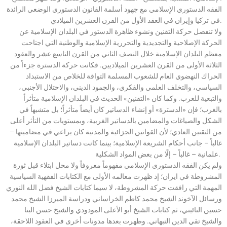
الفقه الدستوري الإسلامي مع جهود أسلمة القانون الدستوري الوضعي الرائدة
في تركيا وإيران في العقد الأول من القرن العشرين الميلادي.
ولا تنفصل حركة التقنين ونشوء ظاهرة الدستور في البلدان الإسلامية عن
الحركة الإصلاحية والتجديدية والتحررية الإسلامية والوطنية التي اجتاحت
معظم البلدان الإسلامية خلال النصف الثاني من القرن التاسع عشر والعقود
الثلاثة الأولى من القرن العشرين الميلاديين. فكانت حركة الدسترة جزءاً من
الحراك النهضوي العام للشعوب المسلمة التواقة للخلاص من الاستبداد
السياسي، والتخلف العلمي والفكري، والجمود الديني، والاحتلال الأجنبي،
والتبعية للغرب. وكما كان «التقنين» الحديث في البلدان الإسلامية متأثراً
بالغرب؛ فإن «الدسترة» أو إنشاء الدساتير كان أيضاً متأثراً؛ بل متشبهاً في
الشكل والصياغات والمضامين بالدساتير الغربية، وبمستويات من التأثر أعلى
من التقنين العادي؛ لأن القوانين الجزائية والمدنية كان يراعي في مضامينها –
غالباً – جانب أحكام الشريعة الإسلامية؛ بينما كانت دساتير البلدان الإسلامية
علمانية – غالباً – إلًا من بعض المواد الشكلية.
ولم يكن الفقه الدستوري الإسلامي مفهوماً معروفاً ولا محل ابتلاء قبل ثورة
المشروطة في ايران؛ إذ ظهرت معالمه الأولى مع الكتابات الفقهية السياسية
المهمة التي رافقت حركة المشروطة، لا سيما كتابات الشيخ فضل الله النوري
ورسائل الآخوند الشيخ محمد كاظم الخراساني ودراسة الميرزا الشيخ محمد
حسين النائيني، ثم كتابات الشيخ أبو الأعلى المودودي والشيخ حسن البنا
والشيخ تقي الدين النبهاني. وظهرت بعدها مدونات أخرى في العقود اللاحقة،