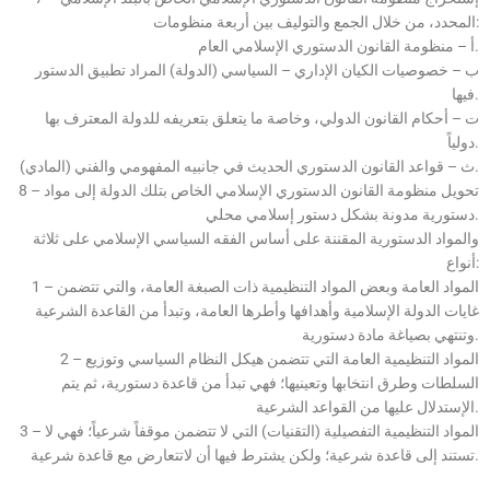
المحدد، من خلال الجمع والتوليف بين أربعة منظومات:
أ – منظومة القانون الدستوري الإسلامي العام.
ب – خصوصيات الكيان الإداري – السياسي (الدولة) المراد تطبيق الدستور
فيها.
ت – أحكام القانون الدولي، وخاصة ما يتعلق بتعريفه للدولة المعترف بها
دولياً.
ث – قواعد القانون الدستوري الحديث في جانبيه المفهومي والفني (المادي).
8 – تحويل منظومة القانون الدستوري الإسلامي الخاص بتلك الدولة إلى مواد
دستورية مدونة بشكل دستور إسلامي محلي.
والمواد الدستورية المقننة على أساس الفقه السياسي الإسلامي على ثلاثة
أنواع:
1 – المواد العامة وبعض المواد التنظيمية ذات الصبغة العامة، والتي تتضمن
غايات الدولة الإسلامية وأهدافها وأطرها العامة، وتبدأ من القاعدة الشرعية
وتنتهي بصياغة مادة دستورية.
2 – المواد التنظيمية العامة التي تتضمن هيكل النظام السياسي وتوزيع
السلطات وطرق انتخابها وتعينيها؛ فهي تبدأ من قاعدة دستورية، ثم يتم
الإستدلال عليها من القواعد الشرعية.
3 – المواد التنظيمية التفصيلية (التقنيات) التي لا تتضمن موقفاً شرعياً؛ فهي لا
تستند إلى قاعدة شرعية؛ ولكن يشترط فيها أن لاتتعارض مع قاعدة شرعية.