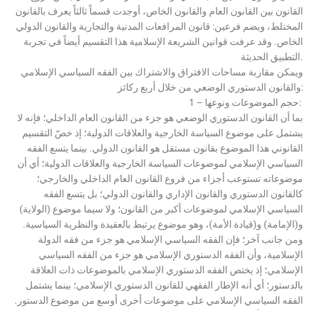
القانون بين القانون العام والقانون الخاص، أوجدت قسماً ثالثاً يعرف بالقانون
المختلط، ويضم فرعين: قانون المرافعات المدنية والتجارية والقانون الدولي
الخاص. وقد عرفت قوانين الشريعة الإسلامية هذا التقسيم أيضاً في تجربة
التطبيق الحديثة.
ويمكن مقاربة مساحات الافتراق والاشتراك بين الفقه السياسي الإسلامي
والقانون الدستوري الوضعي من خلال أربع ركائز:
1 – حجم الموضوعات ونوعها:
بما أن القانون الدستوري الوضعي هو جزء من القانون العام الداخلي؛ فإنه لا
يشتمل على موضوع السياسة الخارجية والعلاقات الدولية؛ إذ خصّ التقسيم
القانوني هذا الموضوع بقانون مستقل هو القانون الدولي. بينما يتسع الفقه
السياسي الإسلامي لموضوعات السياسة الخارجية والعلاقات الدولية؛ أي أن
موضوعاته تستوعب أجزاء من فروع القانون العام الداخلي والخارجي؛
كالقانون الدستوري والقانون الإداري والقانون الدولي؛ بل يتسع الفقه
السياسي الإسلامي لموضوعات أكبر من القانون؛ ولا سيما موضوع (الولاية)
و(الإمامة) و(قيادة الأمة)، وهو موضوع يرتبط بالعقيدة والنظرية السياسية.
ومن جانب آخر؛ فإن الفقه السياسي الإسلامي هو جزء من فقه الدولة
الإسلامية، وأن الفقه الدستوري الإسلامي هو جزء من الفقه السياسي
الإسلامي؛ إذ يختص الفقه الدستوري الإسلامي بالموضوعات ذات العلاقة
بالدستور؛ أي أنه الإطار الفقهي للقانون الدستوري الإسلامي؛ بينما يشتمل
الفقه السياسي الإسلامي على موضوعات أخرى أوسع من موضوع الدستور.