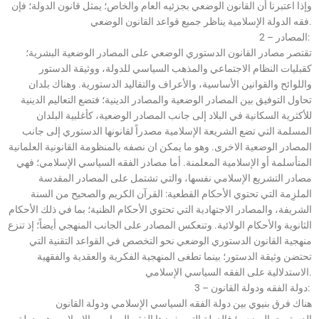
وإذا اعتبرنا أن القانون الوضعي بجزئيه العام والخاص؛ يمثل قانون الدولة؛ فإن
فقه الدولة الإسلامية يناظر جميع قواعد القانون الوضعي.
2 – المصادر:
تقتصر مصادر القانون الدستوري الوضعي على المصادر الوضعية البشرية؛
كقبليات النظام الاجتماعي والمذهب السياسي للدولة، ووثيقة الدستور
واللوائح والقوانين الأساسية، والأعراف والتقاليد الدستورية. وهناك بلدان
تحاول التوفيق بين المصادر الوضعية والمصادر الدينية؛ فتضع التعاليم الدينية
للأكثرية السكانية في البلاد إلى جانب المصادر الوضعية، كأغلبية البلدان
المسلمة التي تضع الشريعة الإسلامية مصدراً لقانونها الدستوري إلى جانب
المصادر الوضعية الاخرى. وهو ما يمكن ان نصفه بالمنظومة القانونية العلمانية
المتأسلمة أو الإسلامية المعلمنة. أما مصادر الفقه السياسي الإسلامي؛ فهي
مصادر التشريع الإسلامي نفسها، والتي تشتمل على المصادر المقدسة
الملزِمة التي تحتوي الأحكام القطعية: القرآن الكريم والصحيح من السنة
الشريفة، والمصادر الاجتهادية التي تحتوي الأحكام الظنية؛ بما في ذلك الأحكام
الثانوية والأحكام الولائية. وتنعكس المصادر على الجانب المنهجي أيضاً؛ إذ تنزع
منهجية القانون الدستوري الوضعي نحو التخصص في القواعد التقنية التي
تحتضن وثيقة الدستور؛ بينما تطغى المنهجية الفكرية والعقدية والفقهية
الاستدلالية على الفقه السياسي الإسلامي.
3 – دولة الفقه ودولة القانون:
هناك فرق بنيوي بين دولة الفقه السياسي الإسلامي ودولة القانون
الدستوري الوضعي؛ فالدولة التي يفرزها الفقه السياسي الإسلامي هي دولة