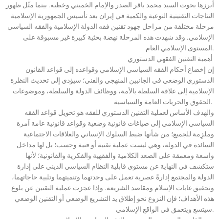
أبرزها بحوث السيد محمد باقر الصدر والإمام الخميني وخطبه. بينما مثّل ظهور
النتاجات التقنينية النوعية والكمية في إيران بعد تأسيس الجمهورية الإسلامية
مرحلة مختلفة من مراحل جهود تقنين فقه الدولة الإسلامية والفقه السياسي
الإسلامي. وقد شهدت هذه المرحلة نهضة بحثية كبيرة غير مسبوقة على
المستوى الإسلامي العام.
أهمية التقنين الفقهي الدستوري
إن إخضاع أحكام الفقه السياسي الإسلامي وقواعده إلى قواعد القانون
الدستوري الوضعي في الجانبين المنهجي والفني؛ سيؤدي إلى تحديث النظرة
الإسلامية إلى علاقة السلطة بالأمة، ووظائف الدولة والسلطة، وموضوعات
الحقوق والحريات العامة والسياسية.
والهدف الأساس لعملية التقنين الدستوري للفقه هو تحويل قواعد الفقه
السياسي الإسلامي إلى صياغات قانونية وضعية وقواعد قانونية عامة آمرة
وملزِمة للجميع؛ من شأنها ضبط السلوك الإنساني والعلاقات الاجتماعية
السائدة في الدولة، وهي ليست عملية تقنية أو فنية وحسب؛ بل لها مداخل
واسعة ومعمقة على الصعد الكلامية والفقهية والفكرية والقانونية؛ لأنها
ستكشف في النهاية عن مستوى قابلية النظام السياسي الديني على إدارة
الدولة والمجتمع إدارةً عصرية تعمل على وحدتهما وتنميتهما وتلبية حاجاتهما،
وتحقيق غايات الإسلام ومقاصد الشريعة. وإذا عجزت عملية التقنين عن بلوغ
هذه الأهداف؛ فإن النزوع نحو إطلاق يد التشريع الوضعي أو التقنين الوضعي
سيتسع ويتعمق في الواقع الإسلامي.