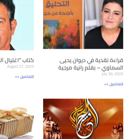
قراءة نقدية في ديوان يحيى
كتاب “اغتيال ا
السماوي – بقلم رانية مرجية
August 27, 2025
July 30, 2025
<< التفاصيل
<< التفاصيل