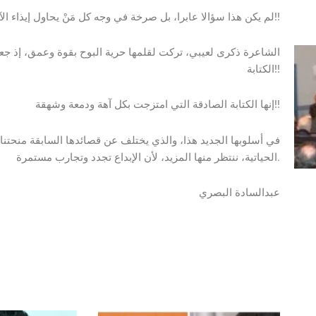
لم يكن هذا سؤالا عابرا، بل صرخة في وجه كل مَنْ يحاول إيذاء الآخرين الذين يحملون له بذرة طيبة وتسامح ومحبة!!
الشاعرة ذكرى لعيبي، تركت لقلمها حرية البوح بقوة وعمق، إذ ج
الكتابة!!
إنها الكتابة الصادقة التي امتزجت بكل آهة ودمعة وشهقة!!
في أسلوبها الجديد هذا، والذي يختلف عن قصائدها السابقة منحتنا
الحياتية، ننتظر منها المزيد، لأن الإبداع تجدد وتجارب مستمرة.
عبدالسادة البصري