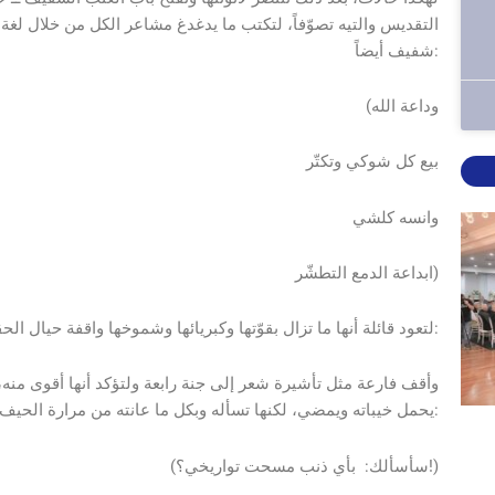
التقديس والتيه تصوّفاً، لتكتب ما يدغدغ مشاعر الكل من خلال لغة
شفيف أيضاً:
(وداعة الله
بيع كل شوكي وتكتّر
وانسه كلشي
ابداعة الدمع التطشّر)
لتعود قائلة أنها ما تزال بقوّتها وكبريائها وشموخها واقفة حيال الحقيقة بكل ما فيها:
يحمل خيباته ويمضي، لكنها تسأله وبكل ما عانته من مرارة الحيف والغدر:
(سأسألك: بأي ذنب مسحت تواريخي؟!)