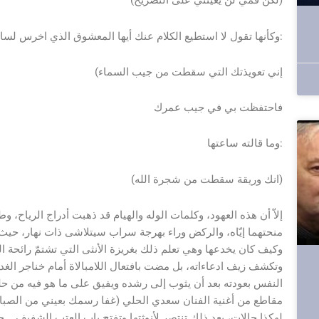
(لكن فمي لن يعينني على التصريح)
وكأنها تقول لا استطيع الكلام عنك أيها المعشوق الذي اخرس لساني وسدّ شفتي بما كبّلني به من حب وعهود قطعها لي ذات يوم:
(إني تعويذتك التي سقطت من جيب السماء
فاحتفظت بي في جيب عمرك
وما قالته ساعتها:
(انك وريقة سقطت من شجرة الله)
إلاّ أن هذه العهود، وكلمات الوله والهيام قد ذهبت أدراج الرياح،
منحتهما إيّاه، والركض وراء بهرجة سراب سيتلاشى ذات نهار، حي
وكيف كان يخدعها وهي تعلم ذلك بغريزة الأنثى التي تشتمّ رائحة ا
وتكشف زيف ادعاءاته، بل مضت بافتعال اللامبالاة أمام خناجر الغدر 
النفس بعودته بعد أن يثوب إلى رشده ويفيق على ما هو فيه من حلم
مقاطع من أغنية الفنان سعدي الحلي (غفا رسمك بعيني من الصبا ل
لهكذا حالات، بعد ذلك تنتصر لأنوثتها وتفتح باب العتب الشفيف ــ ح