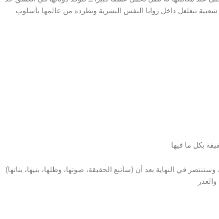
 شعبية تتغلغل داخل زوايا النفس البشرية وتطرده من عالمها بأسلوب
(سأتبع الحقيقة، صوتها، وظلها، بنيها، بناتها) وأقف فارعة مثل تأشيرة شعر إلى جنة رابعة ولتؤكد أنها أقوى منه، وستنتصر في النهاية بعد أن