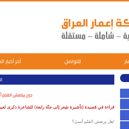
ار
للتواصل
آخر أخبار ال
ال
حين يرتعش القلم أ
قراءة في قصيدة (تأشيرة شِعر إلى جنّة رابعة) للشاعرة ذكرى لعي
هل يرتعش القلم أسىً؟!