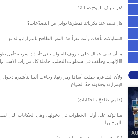
هل تنزف الروح صبابةً؟!
هل نقف عند ذكرياتنا نمطرها بوابل من التصدّعات؟
تساؤلات تأخذك وأنت تقرأ هذا النص الطافح بالمرارة والدمع!!
ما أن تقف عيناك على حروف العنوان حتى تأخذك سرحة تأمل طويلة،
الإلهي، وحلّقت في سماوات التجلي، حاملة كل مرارات الأسى والحزن لتفرش الروح رياحين حبٍ أزلي أمام معبود منحته كل شيء!!
ولأن الشاعرة حملت أساها ومرارتها، وجاءت ألينا بتأشيرة دخول إ
بمرارته وحلاوته حدّ الضياع!!
(قلمي طافحٌ بالحكايات)
هنا تؤكد على أولى الخطوات في دخولها، وهي الحكايات التي لملمته
البوح بها: