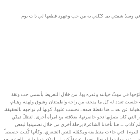
 وطوّحها في مهبّ خيانته وغدره بها، من خلال التفريط بأسمى حب وثقة
ث جلست تعدد له كل ما منحته من راحة واطمئنان وشوق ولهفة وهيام،
لخيانة عن بعد ــ هنا نقطة ضعف تحسب عليها، كونها لم تواجهه بالحقيقة،
التي كان يصوّبها نحو خاصرتها، بعلاقته مع امرأة أخرى، لتظلّ تمنّي
 كاذب ــ هنا تأخذنا الشاعرة برحلة أخرى من خلال تضمينها لبعض
ليوم) التي جاءت متطابقة ومكمّلة للنص الشعري، وكأنها كُتبت خصيصاً
تى عند معاتبتها له تظل تحمل عشقاً كبيرا ــ لتؤكد ذوبانها في العشق حد