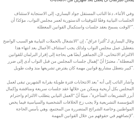
وفي الأثناء، دعا النائب المستقل جواد اليساري، إلى الاستجابة لاستئناف
الجلسات النيابية وفقًا للتوقيتات الدستورية لعمر مجلس النواب، مؤكدًا أن
“الوقت يسمح بعقد جلسات واستكمال القوانين المعطلة”.
وقال اليساري لـ”ألترا عراق”، إن “الانشغال بالحملات النيابية هو السبب الواضح
بتعطيل عمل مجلس النواب ولذلك يجب استئناف الأعمال بعد انتهاء هذا
الالتزام الانتخابي، لأن الجماهير أيضًا هي بحاجة إلى إقرار البرلمان للقوانين
المعطلة”، معتبرًا أنّ “إهمال جلسات المجلس من قبل النواب أدى إلى ضرر
كبير بتعطل مشاريع قوانين مهمة كان يفترض تشريعها منذ وقت طويل”.
وأشار النائب إلى أنه “بعد الانتخابات فترة طويلة بقرابة الشهرين تبقى لعمل
المجلس بكل أريحية ويمكن من خلالها عقد جلسات سريعة ومناقشة وإكمال
أبرز التشريعات المتأخرة”، مبينًا أنّ “العمل النيابي يتطلب الالتزام واحترام
المؤسسة التشريعية ولا يجب زج الخلافات الشخصية والسياسية فيما يخص
المواطنين وخاصة الشرائح المتضررة من المجتمع، وهي بأمس الحاجة
لإنصافهم في حقوقهم من خلال القوانين المهمة”.