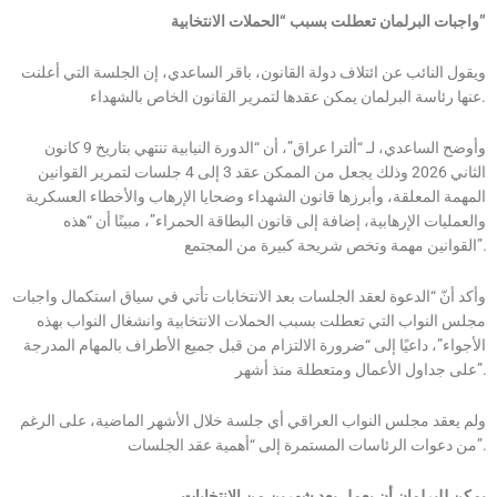
واجبات البرلمان تعطلت بسبب “الحملات الانتخابية”
ويقول النائب عن ائتلاف دولة القانون، باقر الساعدي، إن الجلسة التي أعلنت
عنها رئاسة البرلمان يمكن عقدها لتمرير القانون الخاص بالشهداء.
وأوضح الساعدي، لـ “ألترا عراق”، أن “الدورة النيابية تنتهي بتاريخ 9 كانون
الثاني 2026 وذلك يجعل من الممكن عقد 3 إلى 4 جلسات لتمرير القوانين
المهمة المعلقة، وأبرزها قانون الشهداء وضحايا الإرهاب والأخطاء العسكرية
والعمليات الإرهابية، إضافة إلى قانون البطاقة الحمراء”، مبينًا أن “هذه
القوانين مهمة وتخص شريحة كبيرة من المجتمع”.
وأكد أنّ “الدعوة لعقد الجلسات بعد الانتخابات تأتي في سياق استكمال واجبات
مجلس النواب التي تعطلت بسبب الحملات الانتخابية وانشغال النواب بهذه
الأجواء”، داعيًا إلى “ضرورة الالتزام من قبل جميع الأطراف بالمهام المدرجة
على جداول الأعمال ومتعطلة منذ أشهر”.
ولم يعقد مجلس النواب العراقي أي جلسة خلال الأشهر الماضية، على الرغم
من دعوات الرئاسات المستمرة إلى “أهمية عقد الجلسات”.
يمكن للبرلمان أن يعمل بعد شهرين من الانتخابات