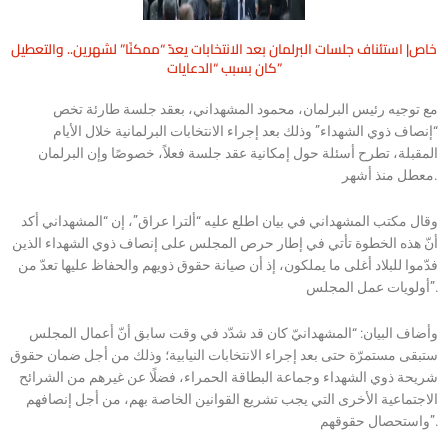
خاص| استئناف جلسات البرلمان بعد الانتخابات يعدّ “ممكنًا” لشهرين.. والتعطيل
كان بسبب “الدعايات”
مع توجيه رئيس البرلمان، محمود المشهداني، بعقد جلسة طارئة تخص
“إنصاف ذوي الشهداء” وذلك بعد إجراء الانتخابات البرلمانية خلال الأيام
المقبلة، تطرح أسئلة حول إمكانية عقد جلسة فعلاً، خصوصًا وإن البرلمان
معطل منذ أشهر.
وقال مكتب المشهداني في بيان اطلع عليه “ألترا عراق”، إن “المشهداني أكد
أنّ هذه الخطوة تأتي في إطار حرص المجلس على إنصاف ذوي الشهداء الذين
فدّموا للبلاد أغلى ما يملكون، إذ أن صيانة حقوق ذويهم والحفاظ عليها تعدّ من
أولويات عمل المجلس”.
وأضاف البيان: “المشهدانيّ كان قد شدّد في وقت سابق أنّ أعمال المجلس
ستبقى مستمرّة حتى بعد إجراء الانتخابات النيابية؛ وذلك من أجل ضمان حقوق
شريحة ذوي الشهداء وجماعة البطاقة الحمراء، فضلًا عن غيرهم من الشرائح
الاجتماعية الأخرى التي يجب تشريع القوانين الخاصة بهم، من أجل إنصافهم
واستحصال حقوقهم”.