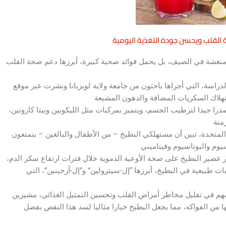
ة القلب ويحسن جودة التغذية اليومية
 منعشة في الصيف، بل يحمل فوائد صحية كبيرة، أبرزها دعم صحة القلب
التي أجراها باحثون من جامعة ولاية لويزيانا ونشرت عبر موقع «SciTechDaily»، أن تناول البطيخ يرتبط بزيادة مدخول
ي يحتوي على 92% من الماء، يعد مصدرا جيدا لترطيب الجسم، ويتميز بمركبات مثل الليكوبين وبيتا كاروتين،
المتحدة، تبين أن مستهلكي البطيخ – من الأطفال والبالغين – يتمتعون
لى 18 شاباً وشابة لدراسة تأثير عصير البطيخ على صحة الأوعية الدموية خلال فترات ارتفاع سكر الدم،
بيعية في البطيخ، أبرزها “إل-سيترولين” و”إل-أرجينين”، التي
 يسهم في تقليل مخاطر أمراض القلب وتحسين التمثيل الغذائي، مشيرين
ا من الفواكه، مما يجعل البطيخ خيارا مثاليا لسد هذا النقص بفضل