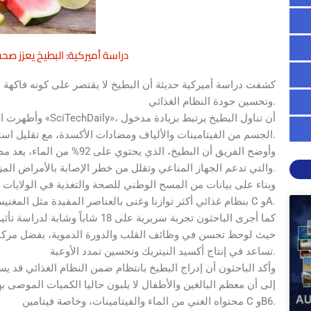
دراسة أميركية: البطيخ يعزز صح
كشفت دراسة أميركية حديثة أن البطيخ لا يقتصر على كونه فاكهة
وتحسين جودة النظام الغذائي.
وأظهرت الدراسة، 
الجسم من الفيتامينات والألياف ومضادات الأكسدة، مع تقليل استهلاك السكريات المضافة والدهون المشبعة.
وأوضح الفريق أن البطيخ، الذ
والتي تدعم الجهاز المناعي وتقلل من خطر الإصابة بالأمراض المزمنة.
وبناء على بيانات من المسح الوطني للصحة والتغذية في الولايات 
بنظام غذائي أكثر توازنا وغنى بالعناصر المفيدة مثل المغنيسيوم والبوتاسيوم وفيتاميني C وA.
كما أجرى الباحثون تجربة سريرية ع
حيث لوحظ تحسن في وظائف القلب والدورة الدموية، بفضل مركبات ط
تساعد في إنتاج أكسيد النيتريك وتحسين تمدد الأوعية.
وأكد الباحثون أن إدراج البطيخ بانتظام ضمن النظام الغذائي قد
إلى أن معظم البالغين والأطفال لا يلبون حاليا الكميات الموصى به
محتواه الغني من الماء والفيتامينات، وخاصة فيتامين C وB6.