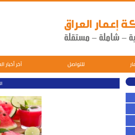
ار
للتواصل
آخر أخبار ال
ال