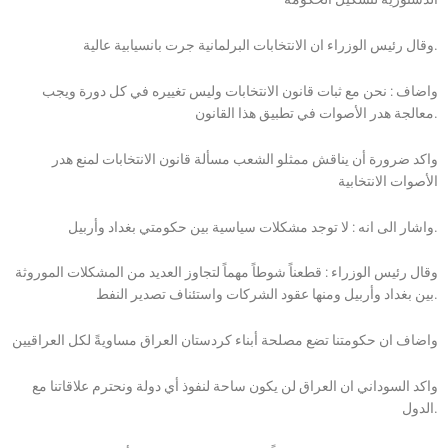
وقال رئيس الوزراء ان الانتخابات البرلمانية جرت بانسيابية عالية.
واضاف : نحن مع ثبات قانون الانتخابات وليس تغييره في كل دورة ويجب
معالجة هدر الأصوات في تطبيق هذا القانون.
واكد ضرورة أن يناقش ممثلو الشعب مسألة قانون الانتخابات لمنع هدر
الأصوات الانتخابية
واشار الى انه : لا توجد مشكلات سياسية بين حكومتي بغداد وأربيل.
وقال رئيس الوزراء : قطعناً شوطاً مهماً لتجاوز العديد من المشكلات الموروثة
بين بغداد وأربيل ومنها عقود الشركات واستئناف تصدير النفط.
واضاف ان حكومتنا تضع مصلحة أبناء كردستان العراق مساويةً لكل العراقيين
واكد السوداني ان العراق لن يكون ساحة لنفوذ أي دولة ونحترم علاقاتنا مع
الدول.