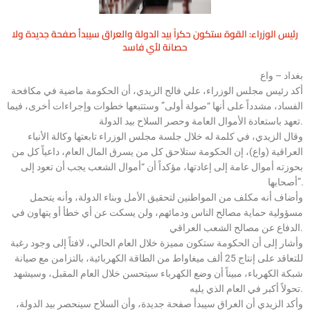
رئيس الوزراء: القوة ستكون حكراً بيد الدولة والعراق سيبدأ صفحة جديدة ولا
حصانة لأي فاسد
بغداد – واع
أكد رئيس مجلس الوزراء، علي فالح الزيدي، أن الحكومة ماضية في مكافحة
الفساد، مشدداً على أنها “صولة أولى” وستتبعها خطوات وإجراءات أخرى، فيما
تعهد باستعادة الأموال العامة وحصر السلاح بيد الدولة.
وقال الزيدي، في كلمة له خلال جلسة مجلس الوزراء تابعتها وكالة الأنباء
العراقية (واع)، إن الحكومة ستلاحق كل من يسرق المال العام، داعياً كل من
بحوزته أموال عامة إلى إعادتها، مؤكداً أن “أموال الشعب يجب أن تعود إلى
أصحابها”.
وأضاف أنه مكلف من المواطنين لتحقيق الأمل وبناء الدولة، وأنه يتحمل
مسؤولية حماية مصالح الناس ودمائهم، ولن يسكت عن أي خطأ أو يتهاون في
الدفاع عن مصالح الشعب العراقي.
وأشار إلى أن الحكومة ستكون مميزة خلال العام الحالي، لافتاً إلى وجود رغبة
للتعاقد على إنتاج 25 ألف ميغاواط من الطاقة الكهربائية، بالتزامن مع صيانة
شبكة الكهرباء، مبيناً أن وضع الكهرباء سيتحسن خلال العام المقبل، وسيشهد
تحولاً أكبر في العام الذي يليه.
وأكد الزيدي أن العراق سيبدأ صفحة جديدة، وأن السلاح سينحصر بيد الدولة،