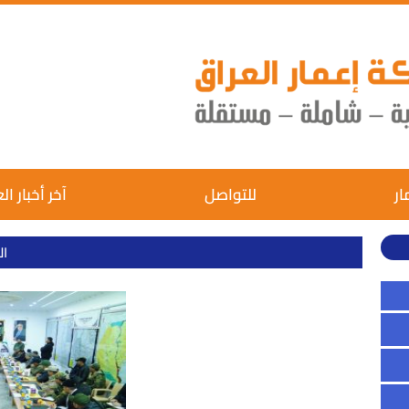
ار
للتواصل
آخر أخبار ال
ال