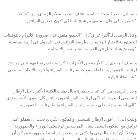
بالمقابل، حذر المتحدث باسم ائتلاف النصر، سلام الزبيدي، من “تداعيات
خطيرة” في حال المضي بترشيح المالكي “دون حصول التوافق”.
وقال الزبيدي لـ”ألترا عراق”، إن “الجميع متفق على ضرورة الالتزام بالتوقيتات
الدستورية لاختيار الرئاسات بطريقة التوافق قبل الدخول في أزمة سياسية
ويصبح هناك خلل في العملية التشريعية والانتخابية”.
وأضاف الزبيدي أن “الأزمة بين الأحزاب الكردية وعدم توافقهم على مرشح
لرئاسة الجمهورية تداخلت مع حسم رئاسة الوزراء وأخرت الإطار التنسيقي
عن اتخاذ قراره”.
وحذر الزبيدي من “تداعيات خطيرة بحال ذهبت الكتلة الأكبر داخل الإطار
التنسيقي لتسمية المالكي لرئاسة الوزراء دون توافق كل القوى، لأنه سيؤدي
إلى انقسام يؤثر على تسمية رئيس الوزراء وأيضًا رئاسة الجمهورية”.
ولفت إلى أن “قوى الإطار التنسيقي والمكون الكردي يجب أن يعملوا على
توافق مع المكون السني بشأن المرشحين لرئاستي الوزراء والجمهورية”،
موضحًا أن “ذهاب البارتي واليكتي بمرشحين لرئاسة الجمهورية ممكن أن
يؤدي إلى انشقاق داخل الإطار بالتصويت للمرشحين الاثنين”.