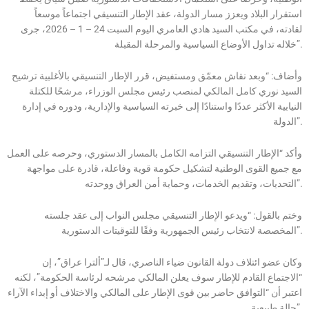
استقرار البلاد ويعزز مسار الدولة، عقد الإطار التنسيقي اجتماعاً موسعاً
لقادته، في مكتب السيد هادي العامري اليوم السبت 24 – 1 – 2026، جرى
خلاله تداول الأوضاع السياسية والمرحلة المقبلة”.
وأضاف: “وبعد نقاش معمّق ومستفيض، قرر الإطار التنسيقي بالأغلبية ترشيح
السيد نوري كامل المالكي لمنصب رئيس مجلس الوزراء، مرشحًا للكتلة
النيابية الأكثر عددًا واستنادًا إلى خبرته السياسية والإدارية، ودوره في إدارة
الدولة”.
وأكد “الإطار التنسيقي التزامه الكامل بالمسار الدستوري، وحرصه على العمل
مع جميع القوى الوطنية لتشكيل حكومة قوية وفاعلة، قادرة على مواجهة
التحديات، وتقديم الخدمات، وحماية أمن العراق ووحدته”.
وختم بالقول: “ويدعو الإطار التنسيقي مجلس النواب إلى عقد جلسته
المخصصة لانتخاب رئيس الجمهورية وفقًا للتوقيتات الدستورية”.
وكان عضو ائتلاف دولة القانون ضياء الناصري، قال لـ”ألترا عراق”، إن
“الاجتماع القادم للإطار سوف يعلن المالكي مرشحه لرئاسة الحكومة”، لكنه
اعتبر أن “التوافق حاضر بين قوى الإطار على المالكي والاختلاف أو إبداء الآراء
حالة طبيعية”.