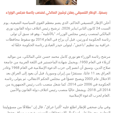
رسميًا.. الإطار التنسيقي يعلن ترشيح المالكي لمنصب رئاسة مجلس الوزراء
أعلن الإطار التنسيقي الحاكم، الذي يضم معظم القوى السياسية الشيعية، يوم
السبت 24 كانون الثاني/يناير 2026، ترشيح رئيس ائتلاف دولة القانون نوري
المالكي لمنصب رئيس مجلس الوزراء، “بالأغلبية”، وهو قد سبق أن تولى
رئاسة الحكومة لدورتين، قبل أن يزاح في العام 2014 مع سقوط محافظات
عراقية بيد تنظيم “داعش”، ليتولى حيدر العبادي رئاسة الحكومة خلفًا له.
مرشح رئاسة الوزراء هو نوري كامل محمد حسن علي المالكي، من مواليد
كربلاء في العام 1950، ويحمل شهادة الماجستير في اللغة العربية من جامعة
صلاح الدين، وسبق أن انضم إلى حزب الدعوة الإسلامية في العام 1968 وغادر
العراق بعد 11 عامًا، مستقرًا بين إيران وسوريا، قبل أن يعود إلى العراق بعد
الاحتلال عام 2003 ويصبح عضوًأ في مجلس الحكم الانتقالي، ثم يتولى رئاسة
الحكومة في 2006 حتى 2014، كما شغل منصب نائب رئيس الجمهورية من
2014 الى 2018، ويشغل حاليًا منصب رئيس ائتلاف دولة القانون والأمين
العام لحزب الدعوة الإسلامية.
وفي بيان صحفي للإطار اطلع عليه “ألترا عراق”، قال إن “نطلاقًا من مسؤوليتنا
الوطنية، وحرصًا على استكمال الاستحقاقات الدستورية ضمن سياق يحفظ