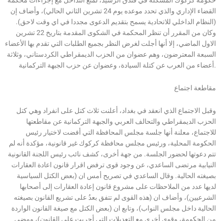
القضاء الإداري والذي تحدد موعده يوم 24 تشرين الثاني الحالي)، وأضاف إن
(النظام الداخلي للاتحادية يسمح بتقديم الدعوى مجددا في اي وقت لاحق).
وكان من المقرر أن تنظر المحكمة في الشكوى المقدمة بتاريخ 22 تشرين
الاول الماضي، إلا أنها أجلت لغرض النظر بجميع الطلبات التي تقدم بها الأعضاء
السبعة المعترضون، وهم عضوان من الحزب الديمقراطي الكردستاني، وثلاثة
أعضاء من العرب عن كتلة السيادة، وعضوان عن حزب الجبهة التركمانية.
مقاطعة اجتماع
وقبل الاجتماع الذي انعقد في بغداد، أعلنت ثلاث كتل على انفراد وهي كتل
الحزب الديمقراطي والتحالف العربي والجبهة التركمانية عن مقاطعتها
للاجتماع، معلنة أنها جلسة مجلس المحافظة التي أفضت لاختيار رئيس
الحكومة المحلية، ورئيس مجلس محافظة كركوك غير قانونية، مؤكدة أنه لم
تتم دعوتها لحضور الجلسة. من جهة أخرى، كشف نائب رئيس اللجنة القانونية
النيابية مرتضى الساعدي، عن وجود قوى ترفض اقرار قانون اعادة العقارات
بصيغته الحالية. وقال الساعدي في تصريح أمس ان (بعض الكتل السياسية
لديها عدد من الملاحظات على مشروع قانون إعادة العقارات إلى أصحابها
الشرعيين)، وأضاف ان (هذه القوى لم تتفق بعدُ على تشريع القانون بصيغته
الحالية داخل مجلس النواب)، وتابع ان (بعض الكتل مع صيغة القانون الواردة
من الحكومة، وقوى أخرى مع التعديلات التي أجريت على القانون)، ومضى