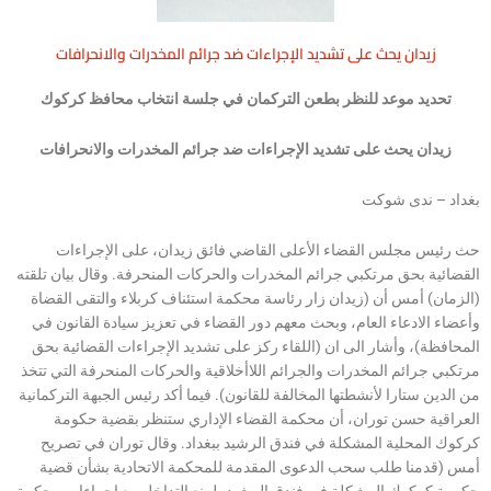
زيدان يحث على تشديد الإجراءات ضد جرائم المخدرات والانحرافات
تحديد موعد للنظر بطعن التركمان في جلسة انتخاب محافظ كركوك
زيدان يحث على تشديد الإجراءات ضد جرائم المخدرات والانحرافات
بغداد – ندى شوكت
حث رئيس مجلس القضاء الأعلى القاضي فائق زيدان، على الإجراءات
القضائية بحق مرتكبي جرائم المخدرات والحركات المنحرفة. وقال بيان تلقته
(الزمان) أمس أن (زيدان زار رئاسة محكمة استئناف كربلاء والتقى القضاة
وأعضاء الادعاء العام، وبحث معهم دور القضاء في تعزيز سيادة القانون في
المحافظة)، وأشار الى ان (اللقاء ركز على تشديد الإجراءات القضائية بحق
مرتكبي جرائم المخدرات والجرائم اللاأخلاقية والحركات المنحرفة التي تتخذ
من الدين ستارا لأنشطتها المخالفة للقانون). فيما أكد رئيس الجبهة التركمانية
العراقية حسن توران، أن محكمة القضاء الإداري ستنظر بقضية حكومة
كركوك المحلية المشكلة في فندق الرشيد ببغداد. وقال توران في تصريح
أمس (قدمنا طلب سحب الدعوى المقدمة للمحكمة الاتحادية بشأن قضية
حكومة كركوك المشكلة في فندق الرشيد، لمنع التداخل مع إجراءات محكمة