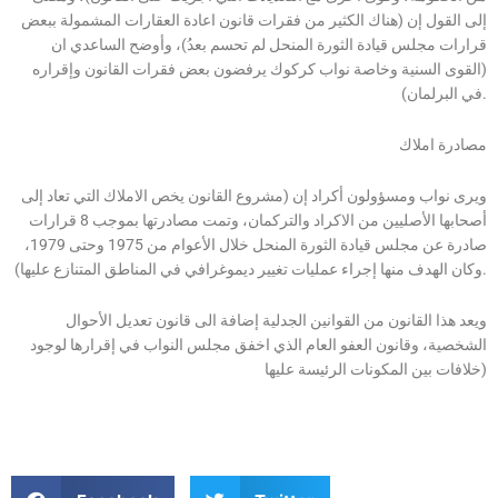
إلى القول إن (هناك الكثير من فقرات قانون اعادة العقارات المشمولة ببعض
قرارات مجلس قيادة الثورة المنحل لم تحسم بعدُ)، وأوضح الساعدي ان
(القوى السنية وخاصة نواب كركوك يرفضون بعض فقرات القانون وإقراره
في البرلمان).
مصادرة املاك
ويرى نواب ومسؤولون أكراد إن (مشروع القانون يخص الاملاك التي تعاد إلى
أصحابها الأصليين من الاكراد والتركمان، وتمت مصادرتها بموجب 8 قرارات
صادرة عن مجلس قيادة الثورة المنحل خلال الأعوام من 1975 وحتى 1979،
وكان الهدف منها إجراء عمليات تغيير ديموغرافي في المناطق المتنازع عليها).
ويعد هذا القانون من القوانين الجدلية إضافة الى قانون تعديل الأحوال
الشخصية، وقانون العفو العام الذي اخفق مجلس النواب في إقرارها لوجود
خلافات بين المكونات الرئيسة عليها)