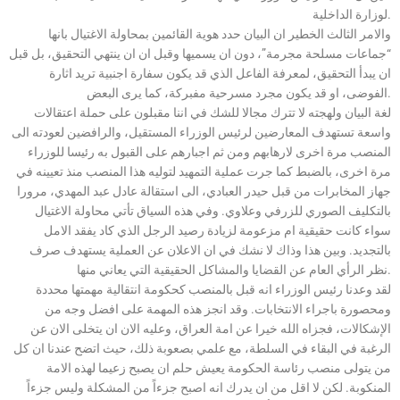
لوزارة الداخلية.
والامر الثالث الخطير ان البيان حدد هوية القائمين بمحاولة الاغتيال بانها
“جماعات مسلحة مجرمة”، دون ان يسميها وقبل ان ان ينتهي التحقيق، بل قبل
ان يبدأ التحقيق، لمعرفة الفاعل الذي قد يكون سفارة اجنبية تريد اثارة
الفوضى، او قد يكون مجرد مسرحية مفبركة، كما يرى البعض.
لغة البيان ولهجته لا تترك مجالا للشك في اننا مقبلون على حملة اعتقالات
واسعة تستهدف المعارضين لرئيس الوزراء المستقيل، والرافضين لعودته الى
المنصب مرة اخرى لارهابهم ومن ثم اجبارهم على القبول به رئيسا للوزراء
مرة اخرى، بالضبط كما جرت عملية التمهيد لتوليه هذا المنصب منذ تعيينه في
جهاز المخابرات من قبل حيدر العبادي، الى استقالة عادل عبد المهدي، مرورا
بالتكليف الصوري للزرفي وعلاوي. وفي هذه السياق تأتي محاولة الاغتيال
سواء كانت حقيقية ام مزعومة لزيادة رصيد الرجل الذي كاد يفقد الامل
بالتجديد. وبين هذا وذاك لا نشك في ان الاعلان عن العملية يستهدف صرف
نظر الرأي العام عن القضايا والمشاكل الحقيقية التي يعاني منها.
لقد وعدنا رئيس الوزراء انه قبل بالمنصب كحكومة انتقالية مهمتها محددة
ومحصورة باجراء الانتخابات. وقد انجز هذه المهمة على افضل وجه من
الإشكالات، فجزاه الله خيرا عن امة العراق، وعليه الان ان يتخلى الان عن
الرغبة في البقاء في السلطة، مع علمي بصعوبة ذلك، حيث اتضح عندنا ان كل
من يتولى منصب رئاسة الحكومة يعيش حلم ان يصبح زعيما لهذه الامة
المنكوبة. لكن لا اقل من ان يدرك انه اصبح جزءاً من المشكلة وليس جزءاً