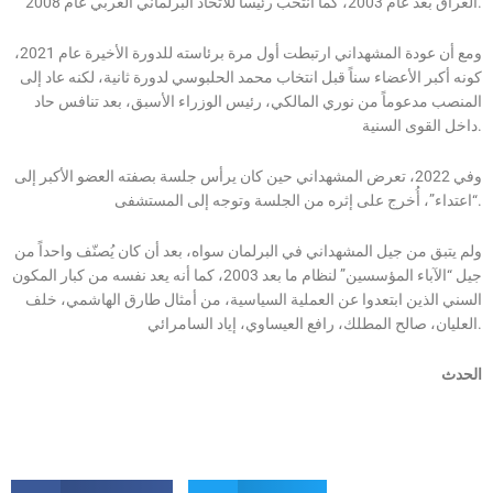
العراق بعد عام 2003، كما انتُخب رئيساً للاتحاد البرلماني العربي عام 2008.
ومع أن عودة المشهداني ارتبطت أول مرة برئاسته للدورة الأخيرة عام 2021،
كونه أكبر الأعضاء سناً قبل انتخاب محمد الحلبوسي لدورة ثانية، لكنه عاد إلى
المنصب مدعوماً من نوري المالكي، رئيس الوزراء الأسبق، بعد تنافس حاد
داخل القوى السنية.
وفي 2022، تعرض المشهداني حين كان يرأس جلسة بصفته العضو الأكبر إلى
“اعتداء”، أُخرج على إثره من الجلسة وتوجه إلى المستشفى.
ولم يتبق من جيل المشهداني في البرلمان سواه، بعد أن كان يُصنّف واحداً من
جيل “الآباء المؤسسين” لنظام ما بعد 2003، كما أنه يعد نفسه من كبار المكون
السني الذين ابتعدوا عن العملية السياسية، من أمثال طارق الهاشمي، خلف
العليان، صالح المطلك، رافع العيساوي، إياد السامرائي.
الحدث