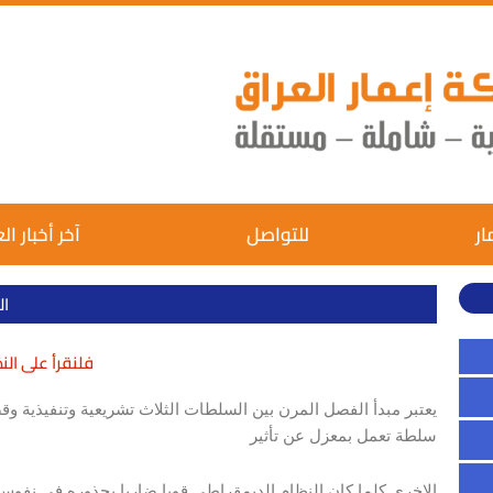
ار
للتواصل
آخر أخبار ال
ال
فلنقرأ على ال
يعتبر مبدأ الفصل المرن بين السلطات الثلاث تشريعية وتنفيذية وق
سلطة تعمل بمعزل عن تأثير
الاخرى كلما كان النظام الديمقراطي قويا ضاربا بجذوره في نفوس 