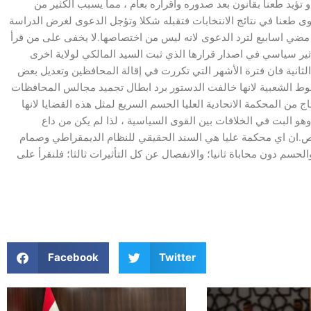
و تؤيد طعنا بقانون بعد صدوره واقراره بعام ، مما يسبب الكثير من
ة الاتحادية العليا دعوى طعنا في نتائج الانتخابات فتقبله شكلا وتؤجل الدعوى لغرض الدراسة
 مضي اسابيع لترد الدعوى لانه ليس من اختصاصها.لا يخفى على من قرأ
 بان المحكمة الاتحادية العليا كانت عام ٢٠١٠ تحت تأثير سياسي في اصدار قرارها الذي ثبت السيد المالكي لولاية اخرى
الثانية فان فترة الأشهر التي تكررت في إقالة المحافظين وتعديل بعض
 الشعبية لانها خالفت الدستور برد ابطال تجميد مجالس المحافظات
تاج من المحكمة الاتحادية العليا الحسم السريع لمثل هذه القضايا لانها
البت في الخلافات بين القوى السياسية ، لذا لم يكن من داع
.ان اي محكمة عليا هي السند الحقيقي للنظام الديمقراطي وصمام
والحسم دون محاباة ثانيا؛ والانفصال عن كل التأثيرات ثالثا؛ فلنقرأ على
Facebook
Twitter