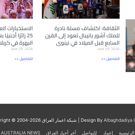
الثقافة: اكتشاف مسلة نادرة
الاستخبارات الع
للملك آشور بانيبال تعود إلى القرن
25 زائرًا أجنبي
السابع قبل الميلاد في نينوى
البهرة في كربلا
June 29, 2026
June 29, 2026
<< التفاصيل
<< التفاصيل
Albaghdadiya I
| Design By
شبكة اعمار العراق
right © 2004-2026
الرئيسية
إعمار
للتواصل
آخر أخبار العراق
AUSTRALIA NEWS