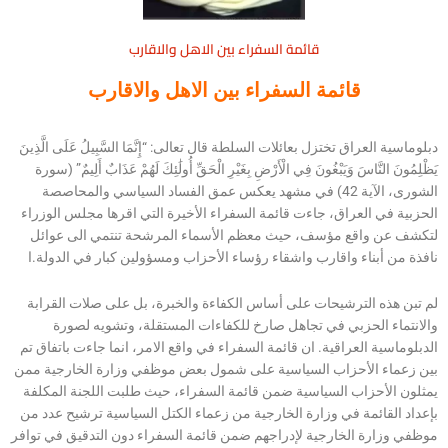
قائمة السفراء بين الاهل والاقارب
قائمة السفراء بين الاهل والاقارب
دبلوماسية العراق تختزل بعائلات السلطة قال تعالى: “إِنَّمَا السَّبِيلُ عَلَى الَّذِينَ
يَظْلِمُونَ النَّاسَ وَيَبْغُونَ فِي الْأَرْضِ بِغَيْرِ الْحَقِّ أُولَٰئِكَ لَهُمْ عَذَابٌ أَلِيمٌ” (سورة
الشورى، الآية 42) في مشهد يعكس عمق الفساد السياسي والمحاصصة
الحزبية في العراق، جاءت قائمة السفراء الأخيرة التي اقرها مجلس الوزراء
لتكشف عن واقع مؤسف، حيث معظم الأسماء المرشحة تنتمي الى عوائل
نافذة من أبناء واقارب واشقاء رؤساء الأحزاب ومسؤولين كبار في الدولة.ا
لم تبن هذه الترشيحات على أساس الكفاءة والخبرة، بل على صلات القرابة
والانتماء الحزبي في تجاهل صارخ للكفاءات المستقلة، وتشويه لصورة
الدبلوماسية العراقية. ان قائمة السفراء في واقع الامر، انما جاءت باتفاق تم
بين زعماء الأحزاب السياسية على شمول بعض موظفي وزارة الخارجية ممن
يمثلون الأحزاب السياسية ضمن قائمة السفراء، حيث طلبت اللجنة المكلفة
بإعداد القائمة في وزارة الخارجية من زعماء الكتل السياسية ترشيح عدد من
موظفي وزارة الخارجية لإدراجهم ضمن قائمة السفراء دون التدقيق في توافر