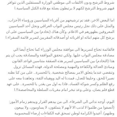
شروط الترشح ودون الالتفات الى موظفي الوزارة المستقلين الذين تتوافر
فيهم شروط الترشح لكنهم لا يرتبطون بصلة مع قادة الكتل السياسية.ا
اما البعض الاخر، فقد تم ترشيحهم من أقرباء السياسيين ورؤساء الأحزاب،
والمثل على ذلك نجل رئيس مجلس النواب العراقي ونجل أحد السياسيين
المعروفين بظهورهم في الاعلام. وكأن هناك (تخادم) بين السياسيين على ان
يرشح كل منهم ابنائه او اقربائه او أصدقائه المقربين لتمرير قائمة السفراء.ا
فالقائمة تحتاج لتمريرها الى موافقة مجلس الوزراء كما تحتاج أيضا الي
مصادقة مجلس النواب عليها. ولكي تتحقق الموافقة والمصادقة يجب ان يتم
هذا (التخادم) بين السياسيين لتمرير هذه الصفقة متناسين قواعد القانون
ومبادئ العدالة والكفاءة والمهنية ومصلحة الدولة، فهذه المسائل تزول
وتنقضي عندما يتعلق الامر بمصالح شخصية. يا للحسرة… على من كنا نظنه
نصيرا للحق، وحليفا للعدل، فمددنا له اليد ووهبناه الثقة، وتعاهدنا معه على
رفع الظلم وكسر شوكة الفساد، فاذا به اول من يغدر. يا للحسرة… على عهد
قطع فلم يصان، وعلى وعد تبخر امام مغريات السلطة والمحاصصة!!.ا
اليوم، أوجه ندائي الى الشرفاء، الى من بيدهم القرار وبيدهم زمام الأمور:
(أنصفوا من ظلموا لا لذنب الا لأنهم لا يتملقون، لا يساومون، ولا يبيعون
وطنهم). أعيدوا الكرامة لوطن تسحق فيه الكفاءات إرضاء للمحسوبية