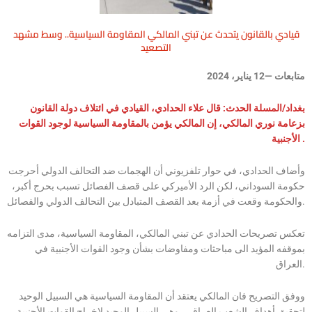
قيادي بالقانون يتحدث عن تبني المالكي المقاومة السياسية.. وسط مشهد
التصعيد
متابعات —12 يناير، 2024
بغداد/المسلة الحدث: قال علاء الحدادي، القيادي في ائتلاف دولة القانون
بزعامة نوري المالكي، إن المالكي يؤمن بالمقاومة السياسية لوجود القوات
الأجنبية .
وأضاف الحدادي، في حوار تلفزيوني أن الهجمات ضد التحالف الدولي أحرجت
حكومة السوداني، لكن الرد الأميركي على قصف الفصائل تسبب بحرج أكبر،
والحكومة وقعت في أزمة بعد القصف المتبادل بين التحالف الدولي والفصائل.
تعكس تصريحات الحدادي عن تبني المالكي، المقاومة السياسية، مدى التزامه
بموقفه المؤيد الى مباحثات ومفاوضات بشأن وجود القوات الأجنبية في
العراق.
ووفق التصريح فان المالكي يعتقد أن المقاومة السياسية هي السبيل الوحيد
لتحقيق أهداف الشعب العراقي، وهي السبيل الوحيد لإخراج القوات الأجنبية