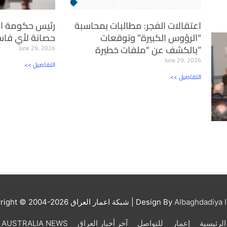
اعتقالات الفجر: مطالبات بمحاسبة
رئيس حكومة الع
“الرؤوس الكبيرة” وتوقعات
حصانة لأي فاسد
بالكشف عن “ملفات خطيرة”
June 29, 2026
June 29, 2026
<< التفاصيل
<< التفاصيل
Albaghdadiya I
| Design By
شبكة اعمار العراق
right © 2004-2026
الرئيسية
إعمار
للتواصل
آخر أخبار العراق
AUSTRALIA NEWS