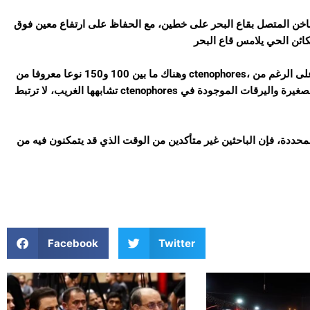
اخن المتصل بقاع البحر على خطين، مع الحفاظ على ارتفاع معين فوق
وهناك ما بين 100 و150 نوعا معروفا من ctenophores، ويعرف أيضا باسم الهلام، أو عنب الثعلب البحري، أو جوز البحر. وعلى الرغم من
تشابهها الغريب، لا ترتبط ctenophores بقنديل البحر، رغم أنها آكلة للحوم، تتغذى على مفصليات الأرجل الصغيرة واليرقات الموجودة في
المحددة، فإن الباحثين غير متأكدين من الوقت الذي قد يتمكنون فيه من
Facebook
Twitter