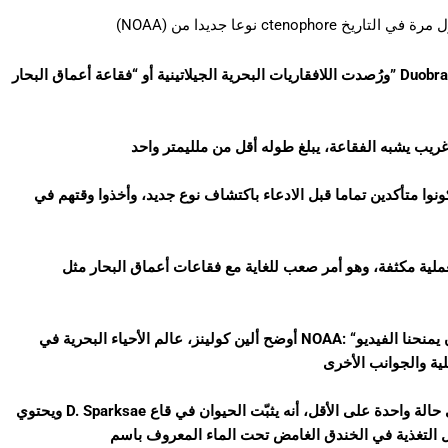
ار لأول مرة في التاريخ
ورُصدت اللافقاريات البحرية الجيلاتينية أو “فقاعة أعماق البحار” Duobrachium sparksae، بواسطة مركبة Deep Discoverer قبالة ساحل
 في عام 2015، أراد العلماء أن يكونوا متأكدين تماما قبل الادعاء باكتشاف نوع جديد، وأخذوا وقتهم في
ية مكثفة، وهو أمر صعب للغاية مع فقاعات أعماق البحار مثل D.
أوضح ألين كولينز، عالم الأحياء البحرية في NOAA: “ليس لدينا المجاهر نفسها التي نمتلكها في المختبر، ولكن يمكن أن يمنحنا الفيديو
ويحتوي D. Sparksae على جسم يشبه البالون يمتد من خلاله مجسّان طويلان لوحظ، في حالة واحدة على الأقل، أنه يثبّت الحيوان في قاع