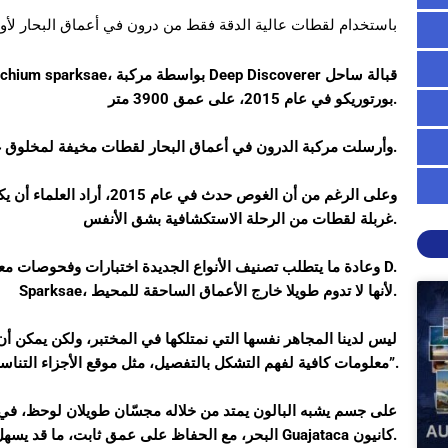
(NOAA) نوعا جديدا من ctenophore باستخدام لقطات عالية الدقة فقط من درون في أعماق البح
بورتوريكو في عام 2015، على عمق 3900 متر.
وأرسلت مركبة الدرون في أعماق البحار لقطات مخيفة لمخلوق غريب يشبه الفقاعة، يبلغ طوله أقل من ملليمتر واحد.
وعلى الرغم من أن الغوص حدث
غربلة لقطات من الرحلة الاستكشافية بشق الأنفس.
وعادة ما يتطلب تصنيف الأنواع الجديدة اختبارات وفحوصات معمل
Sparksae، لأنها لا تدوم طويلا خارج الأعماق الساحقة للمحيط.
معلومات كافية لفهم التشكل بالتفصيل، مثل موقع الأجزاء التناسلية والجوانب الأخرى”.
البحر، مع الحفاظ على عمق ثابت، ما قد يسهل التغذية في الخندق الغامض تحت الماء المعروف باسم Guajataca كانيون.