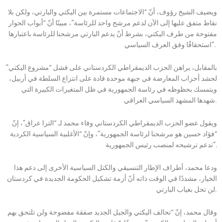
ويضيف الشيخ رؤوف، أنّ “الاجتماعات مستمرة بين اليكتي والبارتي، ولكن بلا
نقاط متفق عليها إلى الآن لدعم مرشح واحد للرئاسة”، مبينًا أنّ “أبواب الحوار
مفتوحة من طرف اليكتي، بشرط أنّ يدعم البارتي مرشحنا للرئاسة باعتبارها
استحقاقًا وفق العرف السياسي”.
بالمقابل، يراهن الحزب الديمقراطي الكردستاني على فشل “مشروع اليكتي”
لحشد أحزاب المعارضة في جبهة موحدة قادة على انتزاع السلطة في أربيل،
ويتمسك بحظوظه في رئاسة الجمهورية في ظل المتغيرات الكبيرة التي
شهدها المشهد السياسي العراقي.
ويقول عضو الحزب الديمقراطي الكردستاني وفاء محمد لـ “الترا عراق”، إنّ
“فؤاد حسين هو مرشحنا لرئاسة الجمهورية”، وإنّ “الأغلبية السياسية الكردية
تدعم ترشيحه لمنصب رئيس الجمهورية”.
ودعا محمد، أطراف الإطار التنسيقي والكتل السياسية الأخرى إلى دعم هذا
الخيار، مشددًا في الوقت ذاته أنّ أزمة تشكيل الحكومة الجديدة في كردستان
لن تحل بغياب البارتي.
وقال محمد، إنّ “تحالف اليكتي والجيل الجديد صفقة مفضوحة ولن تلتحق بهم