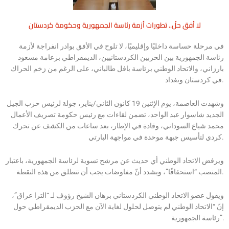
لا أفق حلّ.. تطورات أزمة رئاسة الجمهورية وحكومة كردستان
في مرحلة حساسة داخليًا وإقليميًا، لا تلوح في الأفق بوادر انفراجة لأزمة
رئاسة الجمهورية بين الحزبين الكردستانيين، الديمقراطي بزعامة مسعود
بارزاني، والاتحاد الوطني برئاسة بافل طالباني، على الرغم من زخم الحراك
في كردستان وبغداد.
وشهدت العاصمة، يوم الإثنين 19 كانون الثاني/يناير، جولة لرئيس حزب الجيل
الجديد شاسوار عبد الواحد، تضمن لقاءات مع رئيس حكومة تصريف الأعمال
محمد شياع السوداني، وقادة في الإطار، بعد ساعات من الكشف عن تحرك
كردي لتأسيس جبهة موحدة في مواجهة البارتي.
ويرفض الاتحاد الوطني أي حديث عن مرشح تسوية لرئاسة الجمهورية، باعتبار
المنصب “استحقاقًا”، ويشدد أنّ مفاوضات يجب أن تنطلق من هذه النقطة.
ويقول عضو الاتحاد الوطني الكردستاني برهان الشيخ رؤوف لـ “الترا عراق”،
إنّ “الاتحاد الوطني لم يتوصل لحلول لغاية الآن مع الحزب الديمقراطي حول
رئاسة الجمهورية”.