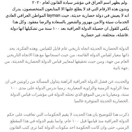
ولم يظهر اسم العراق في مؤشر سيادة القانون لعام ٢٠٢٠.
وبدون هذه الارقام التي قد لا يطلع عليها الا المتابعون المتخصصون، يدرك
المواطن العراقي العادي layman انه لا يعيش في دولة حضارية حديثة، حيث
الخدمات سيئة والامن مهزوز والشعور بالسعادة والرضا مفقود. وكل هذا
يكفي للقول ان حصيلة الدولة العراقية بعد ١٠٠ سنة من تشكيلها انها دولة
فاشلة، متخلفة، غير حضارية.
الدولة الحضارية الحديثة اتجاه تاريخي عام قابل للقياس. وهذه الفكرة، بحد
ذاتها معيار لقياس الدولة القائمة، من حيث انسجامها مع هذا الاتجاه التاريخي
العام من جهة، ومن حيث تحقيقها لمعايير قياس الدولة الحضارية الحديثة، من
جهة ثانية.
والحديث عن فشل الدولة العراقية الراهنة يتناول المسألة من زاويتين في ان
معا: الزاوية الزمنية والزاوية المعيارية. زمنيا ندرس الدولة على مدى ١٠٠
سنة، ومعياريا ندرس الموقع الذي تحتله الدولة في مؤشرات قياس الدولة
الحضارية الحديثة المتوفرة عالميا.
ذكرت هذا للتوضيح بان هذا الحديث لا يقيم الحكومات التي تعاقبت على حكم
الدولة العراقية منذ قيامها قبل ١٠٠ عام، وانما يقيم الدولة في هذا المقطع
الزمني، حتى وان كانت الحكومة احد مكونات الدولة كما ترى كتب القانون