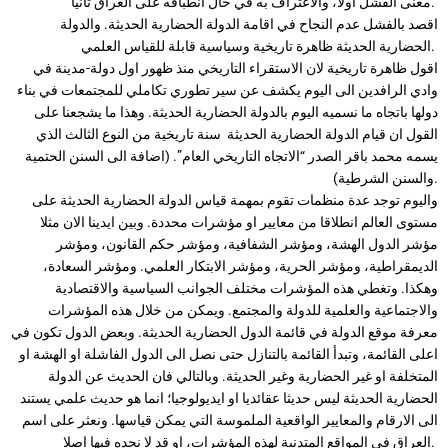
معنى الفشل اولا، والاعتراف به في حال انطباقه على العراق ثانيا.
اقصد بالفشل عدم النجاح في اقامة الدولة الحضارية الحديثة. والدولة
الحضارية الحديثة ظاهرة تاريخية وسياسية قابلة للقياس العلمي.
اقول ظاهرة تاريخية لان الاستقراء التاريخي منذ ظهور اول دولة-مدينة في
وادي الرافدين الى اليوم يكشف عن سير تطوري تكاملي للمجتمعات في بناء
دولها باتجاه ما نسميه اليوم بالدولة الحضارية الحديثة. وهذا ما يشجعنا على
القول ان قيام الدولة الحضارية الحديثة سنة تاريخية من النوع الثالث الذي
يسمه محمد باقر الصدر “الاتجاه التاريخي العام”. (اضافة الى السنن الحتمية
والسنن الشرطية).
واليوم توجد عدة منظمات تقوم بمهمة قياس الدولة الحضارية الحديثة على
مستوى العالم انطلاقا من معايير او مؤشرات محددة. وبين ايدينا الان مثلا
مؤشر الدول الهشة، ومؤشر الشفافية، ومؤشر حكم القانون، ومؤشر
الديمقراطية، ومؤشر الحرية، ومؤشر الابتكار العلمي. ومؤشر السعادة،
وهكذا. وتغطي هذه المؤشرات مختلف الجوانب السياسية والاقتصادية
والاجتماعية والعلمية للدولة والمجتمع. ويمكن من خلال هذه المؤشرات
معرفة موقع الدولة في قائمة الدول الحضارية الحديثة. وبعض الدول تكون في
اعلى القائمة، وتبدأ القائمة بالتنازل حتى نصل الى الدول الفاشلة او الهشة او
المتخلفة او غير الحضارية وغير الحديثة. وبالتالي فان الحديث عن الدولة
الحضارية الحديثة ليس حديثا عقائديا او ايديولوجيا؛ انما هو حديث علمي يستند
الى الارقام والمعايير الواقعية الملموسة التي يمكن قياسها. ونعثر على اسم
العراق في المواقع المتدنية لهذه المؤشرات، او قد لا نجده فيها اصلا.