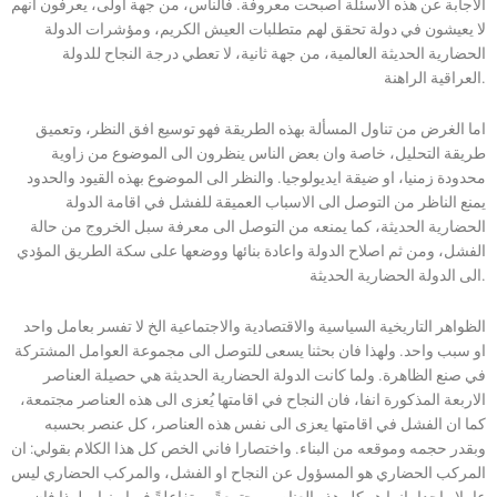
الاجابة عن هذه الاسئلة اصبحت معروفة. فالناس، من جهة اولى، يعرفون انهم
لا يعيشون في دولة تحقق لهم متطلبات العيش الكريم، ومؤشرات الدولة
الحضارية الحديثة العالمية، من جهة ثانية، لا تعطي درجة النجاح للدولة
العراقية الراهنة.
اما الغرض من تناول المسألة بهذه الطريقة فهو توسيع افق النظر، وتعميق
طريقة التحليل، خاصة وان بعض الناس ينظرون الى الموضوع من زاوية
محدودة زمنيا، او ضيقة ايديولوجيا. والنظر الى الموضوع بهذه القيود والحدود
يمنع الناظر من التوصل الى الاسباب العميقة للفشل في اقامة الدولة
الحضارية الحديثة، كما يمنعه من التوصل الى معرفة سبل الخروج من حالة
الفشل، ومن ثم اصلاح الدولة واعادة بنائها ووضعها على سكة الطريق المؤدي
الى الدولة الحضارية الحديثة.
الظواهر التاريخية السياسية والاقتصادية والاجتماعية الخ لا تفسر بعامل واحد
او سبب واحد. ولهذا فان بحثنا يسعى للتوصل الى مجموعة العوامل المشتركة
في صنع الظاهرة. ولما كانت الدولة الحضارية الحديثة هي حصيلة العناصر
الاربعة المذكورة انفا، فان النجاح في اقامتها يُعزى الى هذه العناصر مجتمعة،
كما ان الفشل في اقامتها يعزى الى نفس هذه العناصر، كل عنصر بحسبه
وبقدر حجمه وموقعه من البناء. واختصارا فاني الخص كل هذا الكلام بقولي: ان
المركب الحضاري هو المسؤول عن النجاح او الفشل، والمركب الحضاري ليس
عاملا واحدا، انما هو كل هذه العناصر مجتمعةً ومتفاعلةً فيما بينها. ولهذا فان