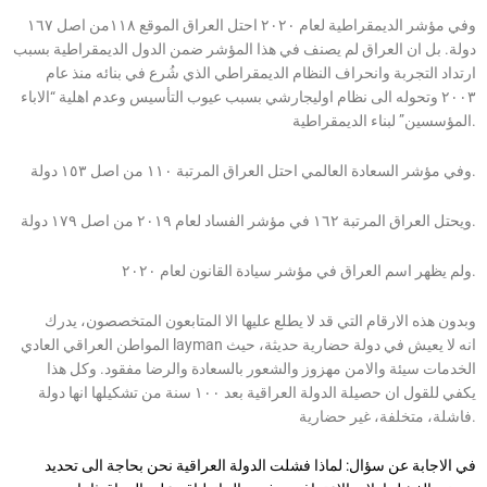
وفي مؤشر الديمقراطية لعام ٢٠٢٠ احتل العراق الموقع ١١٨من اصل ١٦٧
دولة. بل ان العراق لم يصنف في هذا المؤشر ضمن الدول الديمقراطية بسبب
ارتداد التجربة وانحراف النظام الديمقراطي الذي شُرع في بنائه منذ عام
٢٠٠٣ وتحوله الى نظام اوليجارشي بسبب عيوب التأسيس وعدم اهلية “الاباء
المؤسسين” لبناء الديمقراطية.
وفي مؤشر السعادة العالمي احتل العراق المرتبة ١١٠ من اصل ١٥٣ دولة.
ويحتل العراق المرتبة ١٦٢ في مؤشر الفساد لعام ٢٠١٩ من اصل ١٧٩ دولة.
ولم يظهر اسم العراق في مؤشر سيادة القانون لعام ٢٠٢٠.
وبدون هذه الارقام التي قد لا يطلع عليها الا المتابعون المتخصصون، يدرك
المواطن العراقي العادي layman انه لا يعيش في دولة حضارية حديثة، حيث
الخدمات سيئة والامن مهزوز والشعور بالسعادة والرضا مفقود. وكل هذا
يكفي للقول ان حصيلة الدولة العراقية بعد ١٠٠ سنة من تشكيلها انها دولة
فاشلة، متخلفة، غير حضارية.
في الاجابة عن سؤال: لماذا فشلت الدولة العراقية نحن بحاجة الى تحديد