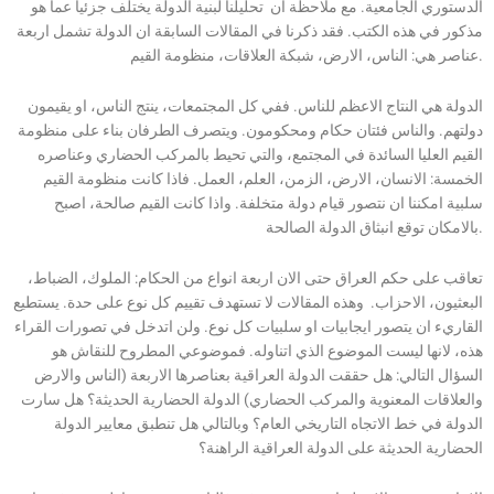
الدستوري الجامعية. مع ملاحظة ان تحليلنا لبنية الدولة يختلف جزئيا عما هو
مذكور في هذه الكتب. فقد ذكرنا في المقالات السابقة ان الدولة تشمل اربعة
عناصر هي: الناس، الارض، شبكة العلاقات، منظومة القيم.
الدولة هي النتاج الاعظم للناس. ففي كل المجتمعات، ينتج الناس، او يقيمون
دولتهم. والناس فئتان حكام ومحكومون. ويتصرف الطرفان بناء على منظومة
القيم العليا السائدة في المجتمع، والتي تحيط بالمركب الحضاري وعناصره
الخمسة: الانسان، الارض، الزمن، العلم، العمل. فاذا كانت منظومة القيم
سلبية امكننا ان نتصور قيام دولة متخلفة. واذا كانت القيم صالحة، اصبح
بالامكان توقع انبثاق الدولة الصالحة.
تعاقب على حكم العراق حتى الان اربعة انواع من الحكام: الملوك، الضباط،
البعثيون، الاحزاب. وهذه المقالات لا تستهدف تقييم كل نوع على حدة. يستطيع
القاريء ان يتصور ايجابيات او سلبيات كل نوع. ولن اتدخل في تصورات القراء
هذه، لانها ليست الموضوع الذي اتناوله. فموضوعي المطروح للنقاش هو
السؤال التالي: هل حققت الدولة العراقية بعناصرها الاربعة (الناس والارض
والعلاقات المعنوية والمركب الحضاري) الدولة الحضارية الحديثة؟ هل سارت
الدولة في خط الاتجاه التاريخي العام؟ وبالتالي هل تنطبق معايير الدولة
الحضارية الحديثة على الدولة العراقية الراهنة؟