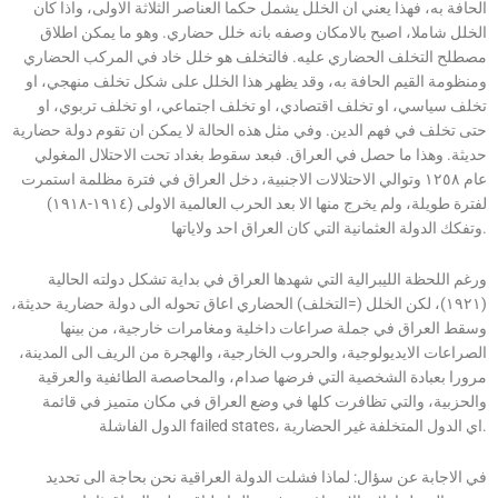
الحافة به، فهذا يعني ان الخلل يشمل حكما العناصر الثلاثة الاولى، واذا كان
الخلل شاملا، اصبح بالامكان وصفه بانه خلل حضاري. وهو ما يمكن اطلاق
مصطلح التخلف الحضاري عليه. فالتخلف هو خلل خاد في المركب الحضاري
ومنظومة القيم الحافة به، وقد يظهر هذا الخلل على شكل تخلف منهجي، او
تخلف سياسي، او تخلف اقتصادي، او تخلف اجتماعي، او تخلف تربوي، او
حتى تخلف في فهم الدين. وفي مثل هذه الحالة لا يمكن ان تقوم دولة حضارية
حديثة. وهذا ما حصل في العراق. فبعد سقوط بغداد تحت الاحتلال المغولي
عام ١٢٥٨ وتوالي الاحتلالات الاجنبية، دخل العراق في فترة مظلمة استمرت
لفترة طويلة، ولم يخرج منها الا بعد الحرب العالمية الاولى (١٩١٤-١٩١٨)
وتفكك الدولة العثمانية التي كان العراق احد ولاياتها.
ورغم اللحظة الليبرالية التي شهدها العراق في بداية تشكل دولته الحالية
(١٩٢١)، لكن الخلل (=التخلف) الحضاري اعاق تحوله الى دولة حضارية حديثة،
وسقط العراق في جملة صراعات داخلية ومغامرات خارجية، من بينها
الصراعات الايديولوجية، والحروب الخارجية، والهجرة من الريف الى المدينة،
مرورا بعبادة الشخصية التي فرضها صدام، والمحاصصة الطائفية والعرقية
والحزبية، والتي تظافرت كلها في وضع العراق في مكان متميز في قائمة
الدول الفاشلة failed states، اي الدول المتخلفة غير الحضارية.
في الاجابة عن سؤال: لماذا فشلت الدولة العراقية نحن بحاجة الى تحديد