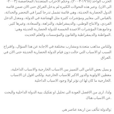
الحزب الواحد (١٩٦٨-٢٠٠٣)، وحكم الاحزاب المتعددة/ المحاصصة (٢٠٠٣-
الى الان). وعبر هذه التحولات الكثيرة لم يدخل العراق حتى الان ضمن قائمة
الدول الحضارية الحديثة، وهي قائمة تشمل تدرجا كبيرا في التحضر والحداثة،
بالقياس الى معايير ومؤشرات كثيرة مثل الهشاشة في الدولة، ومعدل الدخل
الفردي، والانتاج الوطني، والديمقراطية، والنزاهة، والسعادة، وغيرها كثير.
وجامع هذا المؤشرات الاعمدة الخمسة للدولة الحضارية الحديثة وهي:
المواطنة والديمقراطية والقانون والمؤسسات والعلم الحديث.
وللناس مذاهب متعددة ومشارب مختلفة في الاجابة عن هذا السؤال، واقتراح
السبب او الاسباب التي حالت دون قيام الدولة الحضارية الحديثة حتى الان في
العراق.
و يميل بعض الناس الى التمييز بين الاسباب الخارجية والاسباب الداخلية،
معطين الاولوية والدور الاكبر للاسباب الخارجية. ولكني اقول ان الاسباب
الخارجية ما كان لها ان تؤثر لولا وجود الاسباب الداخلية.
ولذا، ارى من الافضل العودة الى تحليل او تفكيك بنية الدولة الداخلية والبحث
عن الاسباب هناك.
والدولة تتألف من اربعة عناصر هي: