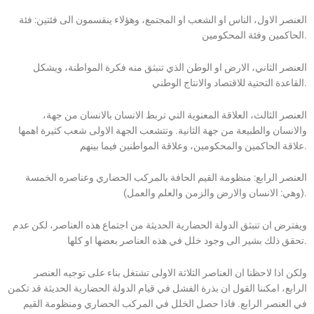
العنصر الاول، الناس او الشعب او المجتمع، وهؤلاء ينقسمون الى فئتين: فئة
الحاكمين وفئة المحكومين.
العنصر الثاني، الارض او الوطن الذي تنبثق منه فكرة المواطنة، ويشكل
القاعدة التحتية للاقتصاد والانتاج الوطني.
العنصر الثالث، العلاقة المعنوية التي تربط الانسان بالانسان من جهة،
والانسان والطبيعة من جهة الثانية. وتتشعب الجهة الاولى شعب كثيرة اهمها
علاقة الحاكمين والمحكومين، وعلاقة المواطنين فيما بينهم.
العنصر الرابع: منظومة القيم الحافة بالمركب الحضاري وعناصره الخمسة
(وهي: الانسان والارض والزمن والعلم والعمل).
ويفترض ان تنبثق الدولة الحضارية الحديثة من اجتماع هذه العناصر، لكن عدم
تحقق ذلك بشير الى وجود خلل في هذه العناصر بعضها او كلها.
ولكن اذا لاحظنا ان العناصر الثلاثة الاولى تشتغل بناء على توجيه العنصر
الرابع، امكننا القول ان بذرة الفشل في قيام الدولة الحضارية الحديثة قد تكمن
في العنصر الرابع. فاذا حصل الخلل في المركب الحضاري ومنظومة القيم