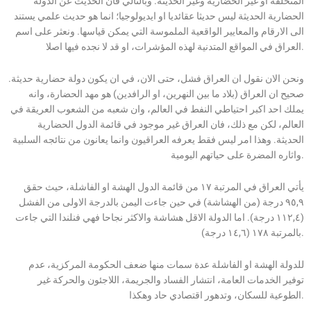
المتخلفة او غير الحضارية وغير الحديثة. وبالتالي فان الحديث عن الدولة
الحضارية الحديثة ليس حديثا عقائديا او ايديولوجيا؛ انما هو حديث علمي يستند
الى الارقام والمعايير الواقعية الملموسة التي يمكن قياسها. ونعثر على اسم
العراق في المواقع المتدنية لهذه المؤشرات، او قد لا نجده فيها اصلا.
ونحن الان نقول ان العراق فشل، حتى الان، في ان يكون دولة حضارية حديثة.
صحيح ان العراق (بلاد ما بين النهرين، او الرافدين) هو مهد الحضارة، وانه
يملك احد اكبر احتياطي النفط في العالم، وان شعبه من الشعوب العريقة في
العالم، لكن مع ذلك، فان العراق غير موجود في قائمة الدول الحضارية
الحديثة. وهذا امر ليس فقط يعرفه العراقيون وانما يعانون من نتائجه السلبية
واثاره المضرة على حياتهم اليومية.
يأتي العراق في المرتبة ١٧ من قائمة الدول الهشة او الفاشلة، حيث حقق
٩٥,٩ درجة (من الهشاشة) في حين جاءت اليمن بالدرجة الاولى من الفشل
(١١٢,٤ درجة). اما الدولة الاقل هشاشة والاكثر نجاحا فهي فنلندا التي جاءت
بالمرتبة ١٧٨ (١٤,٦ درجة).
للدولة الهشة او الفاشلة عدة سمات منها ضعف الحكومة المركزية، عدم
توفير الخدمات العامة، انتشار الفساد والجريمة، اللاجئون والحركة غير
الطوعية للسكان، وتدهور اقتصادي حاد وهكذا.