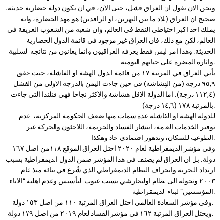
ونحن الان نقول ان العراق فشل، حتى الان، في ان يكون دولة حضارية حديثة.
صحيح ان العراق (بلاد ما بين النهرين، او الرافدين) هو مهد الحضارة، وانه
يملك احد اكبر احتياطي النفط في العالم، وان شعبه من الشعوب العريقة في
العالم، لكن مع ذلك، فان العراق غير موجود في قائمة الدول الحضارية
الحديثة. وهذا امر ليس فقط يعرفه العراقيون وانما يعانون من نتائجه السلبية
واثاره المضرة على حياتهم اليومية.
يأتي العراق في المرتبة ١٧ من قائمة الدول الهشة او الفاشلة، حيث حقق
٩٥,٩ درجة (من الهشاشة) في حين جاءت اليمن بالدرجة الاولى من الفشل
(١١٢,٤ درجة). اما الدولة الاقل هشاشة والاكثر نجاحا فهي فنلندا التي جاءت
بالمرتبة ١٧٨ (١٤,٦ درجة).
للدولة الهشة او الفاشلة عدة سمات منها ضعف الحكومة المركزية، عدم
توفير الخدمات العامة، انتشار الفساد والجريمة، اللاجئون والحركة غير
الطوعية للسكان، وتدهور اقتصادي حاد وهكذا.
وفي مؤشر الديمقراطية لعام ٢٠٢٠ احتل العراق الموقع ١١٨من اصل ١٦٧
دولة. بل ان العراق لم يصنف في هذا المؤشر ضمن الدول الديمقراطية بسبب
ارتداد التجربة وانحراف النظام الديمقراطي الذي شُرع في بنائه منذ عام
٢٠٠٣ وتحوله الى نظام اوليجارشي بسبب عيوب التأسيس وعدم اهلية “الاباء
المؤسسين” لبناء الديمقراطية.
وفي مؤشر السعادة العالمي احتل العراق المرتبة ١١٠ من اصل ١٥٣ دولة.
ويحتل العراق المرتبة ١٦٢ في مؤشر الفساد لعام ٢٠١٩ من اصل ١٧٩ دولة.