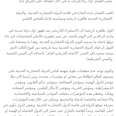
معنى الفشل اولا، والاعتراف به في حال انطباقه على العراق ثانيا.
اقصد بالفشل عدم النجاح في اقامة الدولة الحضارية الحديثة. والدولة
الحضارية الحديثة ظاهرة تاريخية وسياسية قابلة للقياس العلمي.
اقول ظاهرة تاريخية لان الاستقراء التاريخي منذ ظهور اول دولة-مدينة في
وادي الرافدين الى اليوم يكشف عن سير تطوري تكاملي للمجتمعات في بناء
دولها باتجاه ما نسميه اليوم بالدولة الحضارية الحديثة. وهذا ما يشجعنا على
القول ان قيام الدولة الحضارية الحديثة سنة تاريخية من النوع الثالث الذي
يسمه محمد باقر الصدر “الاتجاه التاريخي العام”. (اضافة الى السنن الحتمية
والسنن الشرطية).
واليوم توجد عدة منظمات تقوم بمهمة قياس الدولة الحضارية الحديثة على
مستوى العالم انطلاقا من معايير او مؤشرات محددة. وبين ايدينا الان مثلا
مؤشر الدول الهشة، ومؤشر الشفافية، ومؤشر حكم القانون، ومؤشر
الديمقراطية، ومؤشر الحرية، ومؤشر الابتكار العلمي. ومؤشر السعادة،
وهكذا. وتغطي هذه المؤشرات مختلف الجوانب السياسية والاقتصادية
والاجتماعية والعلمية للدولة والمجتمع. ويمكن من خلال هذه المؤشرات
معرفة موقع الدولة في قائمة الدول الحضارية الحديثة. وبعض الدول تكون في
اعلى القائمة، وتبدأ القائمة بالتنازل حتى نصل الى الدول الفاشلة او الهشة او