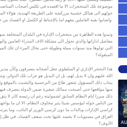
موضوعة تلك المتحجرات الا ما اقصده في تكلس أصحاب المناصب و
حولهم الى هياكل خشبية مزركشة على الطريقة الهندية، هؤلاء الم
واصابوا بقية العاملين معهم اما بالإحباط او الكسل او الفساد من خلال التصاقهم بكراسي الإدارة.
مفاصل اداراتها والذي تحول الى مشكلة الاف المدراء العامين والو
التي تولوها منذ سنوات مملة وطويلة حتى يخال المرء ان تلك المؤ
المنقولة؟
هذا التحجر الإداري او السلطوي جعل أصحابه يتصرفون وكأن مديري
الله عليهم وان لا بديل لهم، بل ان البديل هو خراب تلك الدوائر،
ينتاب ذلك المسؤول شعور طاغ من النرجسية والتشبث بالموقع والش
منها مواقعها حتى أصبحت ممالك صغيرة ضمن الدولة يتصرف فيها ا
ذلك مبررا ايام النظام السابق لشموليته رغم ان رئيسه كان لا يث
من الناس حوله ليؤسس شيئا يثير مخاوف النظام، الا ان ما يواجهن
كراسي الإدارات وبالذات ما دون كرسي الوزير او النائب، وما يت
العراق في مستويات لا يحسد عليها تحت سقف الفساد، في ظل إدارا
الأنوف؟