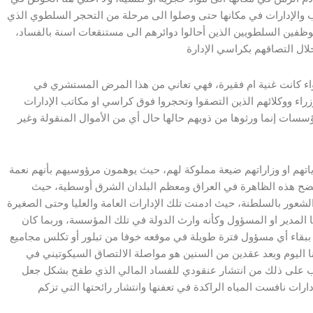
الإدارات في مكانها حتى وصلوا الى مرحلة من التحجر السلطوي الذي
وظفين السلطويين الذين أحالوا دوائرهم الى مستنقعات اسنة بالفساد،
وتبدوا هذه الظاهرة من متحجرات الإدارة في البلدان المتخلفة سواء كانت غنية ام فقيرة، فهي تعاني من هذا المرض المستشري في
زراء ووكلائهم الذين التصقوا وتحجروا فوق كراسي او مكاتب الإدارات
سسات إنما ورثوها من ذويهم حالها حال أي من الأموال المنقولة وغير
اتهم او وزاراتهم ضيعة مملوكة لهم، حيث يوهمون مرؤوسيهم بأنهم نعمة
 وتتضح هذه الظاهرة في العراق ومعظم البلدان الشرق أوسطية، حيث
عور بالسلطنة، حيث ادمنت تلك الإدارات العامة والعليا وحتى الصغيرة
لمدير او المسؤول وكأنه وارث الدولة في تلك المؤسسة، وربما كان
ق ببقاء أي مسؤول فترة طويلة في موقعه خوفا من تبلور أو تكلس مجاميع
ا اليوم وبعد عقدين من السنين هو مواصلة الالتصاق السيكوتيني في
رتب على ذلك من انتشار عنقودي للفساد المالي الذي طفح بشكل جعل
ت نافست المياه الراكدة في تعفنها وانتشار رائحتها التي تزكم