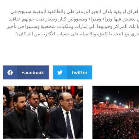
ويبقى السؤال المهم هل التظاهرات التشرينية او غيرها سواء في العراق او بقية بلدان الحبو الديمقراطي والطائفية المقيتة ستنجح في
ي يعشش فيها وزراء ومدراء ومسؤولين كبار وصغار نمت حولهم عناقيد
وا تلك المراكز وحولوها الى إمارات وملكيات شخصية وتسببوا في تأخير
أخرى مع النخب الكفؤة والأصيلة على حساب الأكثرية من السكان؟
Facebook
Twitter