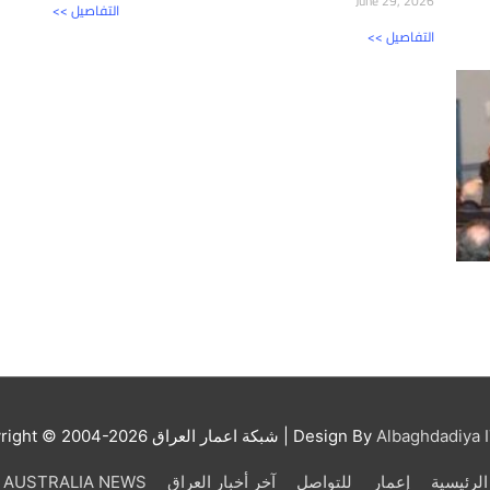
June 29, 2026
<< التفاصيل
<< التفاصيل
Albaghdadiya I
| Design By
شبكة اعمار العراق
right © 2004-2026
الرئيسية
إعمار
للتواصل
آخر أخبار العراق
AUSTRALIA NEWS