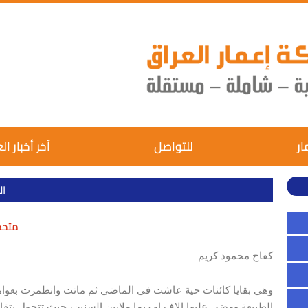
ار
للتواصل
آخر أخبار ال
ال
متحجّ
كفاح محمود كريم
الطبيعة ومضى عليها الاف او ربما ملايين السنين، حيث تتحول بتقا