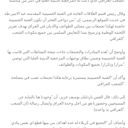
الشعب العراقي الذي دعت له المرجعية الدينية العليا في أكثر من مناسبة.
وقال رئيس قسم العلاقات العامة في العتبة الحسينية المقدسة عبد الامير طه
في حديث للموقع الرسمي، إن “من دواعي الفخر أن تكون العتبة الحسينية
حاضنة لهكذا تجمعات بين ممثلي الطوائف والاديان في العراق بهدف تعزيز
اللحمة الوطنية وترسيخ مبدا التعايش السلمي بين جميع مكونات الشعب
العراقي”.
وأوضح أن “هذه المبادرات والتجمعات جاءت نتيجة النشاطات التي قامت بها
العتبة الحسينية وضمن نطاق توجيهات المرجعية الدينية العليا التي توصي
مرارا وتكرارا بجميع المكونات والطوائف”.
وأكد أن “العتبة الحسينية مستمرة برعاية هكذا تجمعات تصب في مصلحة
الشعب العراقي”.
إلى ذلك، قال القس باردليان يوسف عزيز، أن “وجودنا هنا بالنيابة عن
المسيحيين وحضورنا هو من اجل وحدة العراق وايصال رسالة (ان الشعب
العراقي يد واحدة)”.
وأضاف أن “التجمع في كربلاء له عدة اهداف من بينها قطع اي نفس ينادي