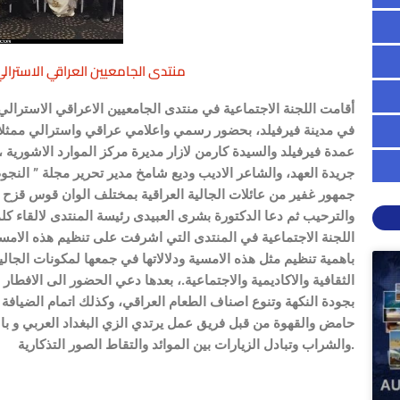
منتدى الجامعيين العراقي الاسترا
في مدينة فيرفيلد، بحضور رسمي واعلامي عراقي واسترالي ممثلا ب
عمدة فيرفيلد والسيدة كارمن لازار مديرة مركز الموارد الاشورية
جريدة العهد، والشاعر الاديب وديع شامخ مدير تحرير مجلة ” ال
جمهور غفير من عائلات الجالية العراقية بمختلف الوان قوس قزح 
والترحيب ثم دعا الدكتورة بشرى العبيدى رئيسة المنتدى لالقاء كلمة
اللجنة الاجتماعية في المنتدى التي اشرفت على تنظيم هذه الامسية
باهمية تنظيم مثل هذه الامسية ودلالاتها في جمعها لمكونات الجالية
الثقافية والاكاديمية والاجتماعية.، بعدها دعي الحضور الى الافطا
بجودة النكهة وتنوع اصناف الطعام العراقي، وكذلك اتمام الضيافة 
حامض والقهوة من قبل فريق عمل يرتدي الزي البغداد العربي و 
والشراب وتبادل الزيارات بين الموائد والتقاط الصور التذكارية.