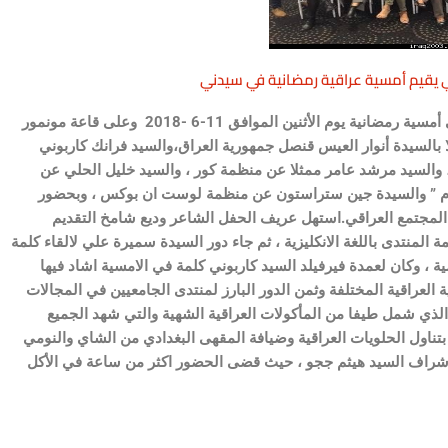
لي يقيم أمسية عراقية رمضانية في سيدني
أقامت اللجنة الاجتماعية في منتدى الجامعيين الاعراقي الاسترالي أمسية رمضانية يوم الأثنين الموافق 11-6 -2018 وعلى قاعة مونمور
السيدة أنوار العيس قنصل جمهورية العراق،والسيد فرانك كاربوني
 ، والسيد مرشد عامر ممثلا عن منظمة كور ، والسيد خليل الحلي عن
نجوم ” والسيدة جين ستراستون عن منظمة لوست ان بوكس ، وبحضور
المجتمع العراقي.استهل عريف الحفل الشاعر وديع شامخ التقديم
 المنتدى باللغة الانكليزية ، ثم جاء دور السيدة سميرة علي لالقاء كلمة
 ، وكان لعمدة فيرفيلد السيد كاربوني كلمة في الامسية اشاد فيها
 العراقية المختلفة وثمن الدور البارز لمنتدى الجامعيين في المجالات
ر الذي شمل طيفا من المأكولات العراقية الشهية والتي شهد الجميع
بتناول الحلويات العراقية وضيافة المقهى البغدادي من الشاي والنومي
باشراف السيد هيثم ججو ، حيث قضى الحضور اكثر من ساعة في الأكل