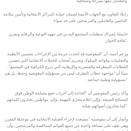
والتعامل معها بسرعة وشفافية.
رابعًا: التعاون مع الجهات الأمنية لضمان حماية المراكز الانتخابية وتأمين سلامة
الناخبين والعاملين والمرشحين على حد سواء.
خامسًا: إشراك منظمات المجتمع المدني في جهود التوعية والرقابة وتعزيز
ثقافة الحوار”.
وزعم أحمد، أن “المفوضية قد اتخذت حزمة من الإجراءات بتضمين الأنظمة
والتعليمات وقواعد السلوك وتجريم أصحاب الحملات الانتخابية التي تتضمن
الخطابات المتطرفة والعنصرية والإرهابية التي تزرع الكراهية في المجتمع”،
مبينًا أن “مواجهة خطاب التطرف ليس من مسؤولية المفوضية وحدها، بل هي
مسؤولية وطنية جماعية”.
وأكد رئيس المفوضين أن “الحاجة إلى أحزاب تضع مصلحة الوطن فوق
المصالح الضيقة، وإلى إعلام يتحرّى المهنية، وإلى مواطنين يختارون كلماتهم
كما يختارون أصواتهم بعناية”.
وأشار إلى أن مفوضيته “مستعدة لإجراء العملية الانتخابية في موعدها المقرر،
وهي تقف على مسافة واحدة من جميع القوائم المتنافسة والمرشحين، وأن