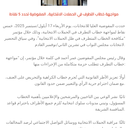
مواجهة خطاب التطرف في الحملات الانتخابية.. المفوضية تحدد 5 نقاط
حددت المفوضية العليا للانتخابات، يوم الأربعاء 17 أيلول/سبتمبر 2025، خمس
نقاط لمواجهة خطاب التطرف في الحملات الانتخابية، وذلك خلال مؤتمر
“مكافحة الخطاب المتطرف في ظل الحملات الانتخابية”، وفي سياق التحضير
لانتخابات مجلس النواب في تشرين الثاني/نوفمبر القادم.
وقال رئيس مجلس المفوضين عمر أحمد في كلمة خلال مؤتمر، إن “مواجهة
خطاب التطرف تتطلب حزمة متكاملة من الإجراءات منها:
أولًا: تعزيز الأطر القانونية التي تُجرم خطاب الكراهية والتحريض على العنف،
مع ضمان احترام حرية الرأي والتعبير ضمن حدود القانون.
ثانيًا: نشر الوعي بين الناخبين والمرشحين والإعلاميين بأهمية الخطاب
المسؤول، وتبني مدونات سلوك انتخابية تُلزم جميع الأطراف باحترام قواعد
المنافسة الشريفة.
ثالثًا: مراقبة الحملات الانتخابية ووسائل التواصل الاجتماعي لرصد المخالفات